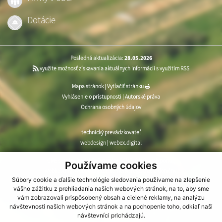
Dotácie
Posledná aktualizácia:
28.05.2026
využite možnosť získavania aktuálnych informácií s využitím RSS
Mapa stránok
|
Vytlačiť stránku
Vyhlásenie o prístupnosti
|
Autorské práva
Ochrana osobných údajov
technický prevádzkovateľ
webdesign
|
webex.digital
CMS systém (redakčný) systém ECHELON 2
,
web portál
,
Používame cookies
webhosting
,
webex.digital
,
domény
,
registrácia domény
,
Súbory cookie a ďalšie technológie sledovania používame na zlepšenie
spoločnosť webex.digital
vášho zážitku z prehliadania našich webových stránok, na to, aby sme
vám zobrazovali prispôsobený obsah a cielené reklamy, na analýzu
návštevnosti našich webových stránok a na pochopenie toho, odkiaľ naši
návštevníci prichádzajú.