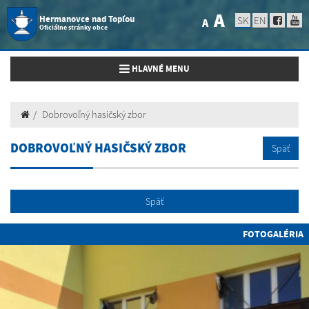
A
Hermanovce nad Topľou
SK
EN
A
Oficiálne stránky obce
Toggle navigation
HLAVNÉ MENU
Dobrovoľný hasičský zbor
DOBROVOĽNÝ HASIČSKÝ ZBOR
Späť
Späť
FOTOGALÉRIA