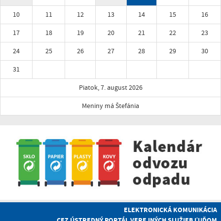
10
11
12
13
14
15
16
17
18
19
20
21
22
23
24
25
26
27
28
29
30
31
Piatok, 7. august 2026
Meniny má Štefánia
ELEKTRONICKÁ KOMUNIKÁCIA
CEZ ÚSTREDNÝ PORTÁL VEREJNÝCH SLUŽIEB ĽUĎOM