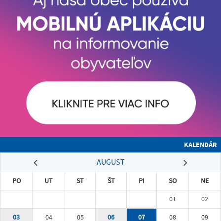
KALENDÁR
AUGUST
PO
UT
ST
ŠT
PI
SO
NE
01
02
03
04
05
06
07
08
09