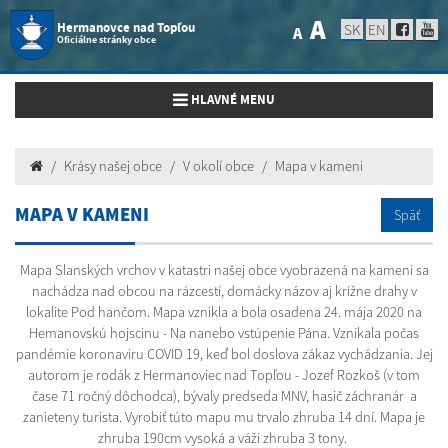
A
Hermanovce nad Topľou
SK
EN
A
Oficiálne stránky obce
Toggle navigation
HLAVNÉ MENU
Krásy našej obce
V okolí obce
Mapa v kameni
MAPA V KAMENI
Späť
Mapa Slanských vrchov v katastri našej obce vyobrazená na kameni sa
nachádza nad obcou na rázcestí, domácky názov aj krížne drahy v
lokalite Pod hančom. Mapa vznikla a bola osadena 24. mája 2020 na
Hemanovskú hojscinu - Na nanebo vstúpenie Pána. Vznikala počas
pandémie koronaviru COVID 19, keď bol doslova zákaz vychádzania. Jej
autorom je rodák z Hermanoviec nad Topľou - Jozef Rozkoš (v tom
čase 71 ročný dôchodca), bývaly predseda MNV, hasič záchranár a
zanieteny turista. Vyrobiť túto mapu mu trvalo zhruba 14 dní. Mapa je
zhruba 190cm vysoká a váži zhruba 3 tony.