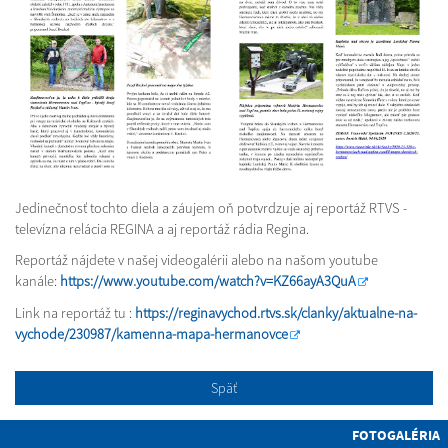
Jedinečnosť tochto diela a záujem oň potvrdzuje aj reportáž RTVS -
televízna relácia REGINA a aj reportáž rádia Regina.
Reportáž nájdete v našej videogalérii alebo na našom youtube
kanále:
https://www.youtube.com/watch?v=KZ66ayA3QuA
Link na reportáž tu :
https://reginavychod.rtvs.sk/clanky/aktualne-na-
vychode/230987/kamenna-mapa-hermanovce
Späť
FOTOGALÉRIA