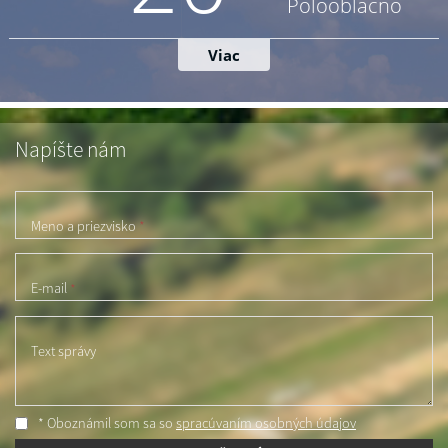
Napíšte nám
Meno a priezvisko
*
E-mail
*
Text správy
* Oboznámil som sa so
spracúvaním osobných údajov