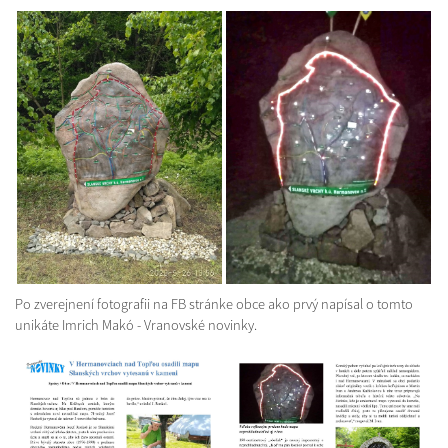
Po zverejnení fotografii na FB stránke obce ako prvý napísal o tomto
unikáte Imrich Makó - Vranovské novinky.