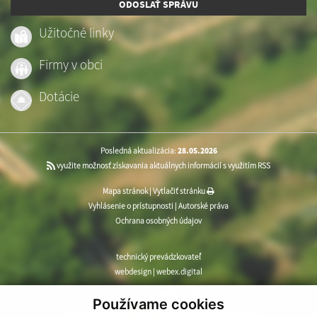
ODOSLAŤ SPRÁVU
Užitočné linky
Firmy v obci
Dotácie
Posledná aktualizácia:
28.05.2026
využite možnosť získavania aktuálnych informácií s využitím RSS
Mapa stránok
|
Vytlačiť stránku
Vyhlásenie o prístupnosti
|
Autorské práva
Ochrana osobných údajov
technický prevádzkovateľ
webdesign
|
webex.digital
CMS systém (redakčný) systém ECHELON 2
,
web portál
,
Používame cookies
webhosting
,
webex.digital
,
domény
,
registrácia domény
,