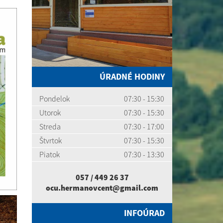
ÚRADNÉ HODINY
Pondelok
07:30 - 15:30
Utorok
07:30 - 15:30
Streda
07:30 - 17:00
Štvrtok
07:30 - 15:30
Piatok
07:30 - 13:30
057 / 449 26 37
ocu.hermanovcent@gmail.com
INFOÚRAD