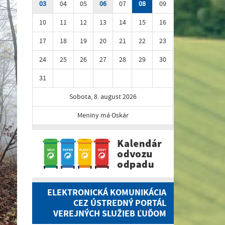
03
04
05
06
07
08
09
10
11
12
13
14
15
16
17
18
19
20
21
22
23
24
25
26
27
28
29
30
31
Sobota, 8. august 2026
Meniny má Oskár
ELEKTRONICKÁ KOMUNIKÁCIA
CEZ ÚSTREDNÝ PORTÁL
VEREJNÝCH SLUŽIEB ĽUĎOM