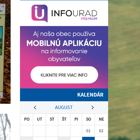
KALENDÁR
AUGUST
PO
UT
ST
ŠT
PI
SO
NE
01
02