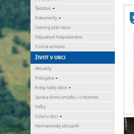
Školstvo
Dokumenty
Územný plán obce
Odpadové hospodárstvo
Civilná ochrana
ŽIVOT V OBCI
Aktuality
Podujatia
Krásy našej obce
Správa domu smútku / cintorínov
Voľby
Cirkvi v obci
Hermanovský občasník