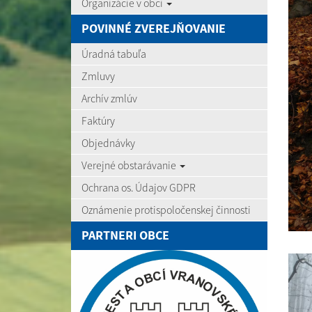
Organizácie v obci
POVINNÉ ZVEREJŇOVANIE
Úradná tabuľa
Zmluvy
Archív zmlúv
Faktúry
Objednávky
Verejné obstarávanie
Ochrana os. Údajov GDPR
Oznámenie protispoločenskej činnosti
PARTNERI OBCE