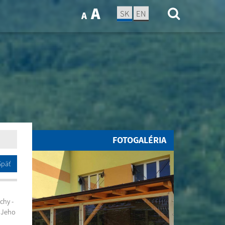
A
SK
EN
A
FOTOGALÉRIA
Späť
chy -
 Jeho