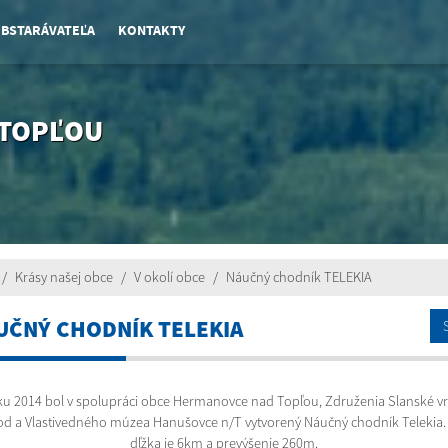
OBSTARÁVATEĽA
KONTAKTY
 TOPĽOU
Krásy našej obce
V okolí obce
Náučný chodník TELEKIA
UČNÝ CHODNÍK TELEKIA
ku 2014 bol v spolupráci obce Hermanovce nad Topľou, Združenia Slanské vr
od a Vlastivedného múzea Hanušovce n/T vytvorený Náučný chodník Telekia.
dľžka je 6km a prevýšenie 260m.