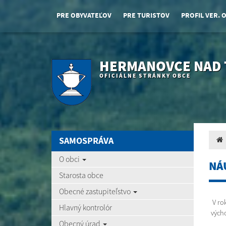
PRE OBYVATEĽOV
PRE TURISTOV
PROFIL VER. 
HERMANOVCE NAD
OFICIÁLNE STRÁNKY OBCE
SAMOSPRÁVA
O obci
NÁ
Starosta obce
Obecné zastupiteľstvo
V ro
Hlavný kontrolór
vých
Obecný úrad