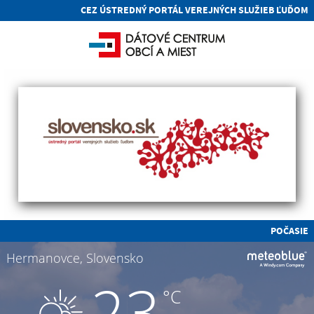
CEZ ÚSTREDNÝ PORTÁL VEREJNÝCH SLUŽIEB ĽUĎOM
POČASIE