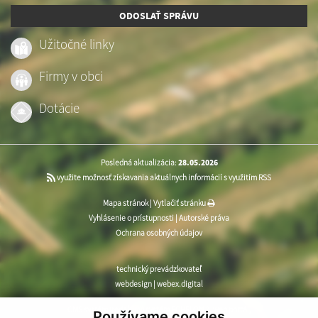
ODOSLAŤ SPRÁVU
Užitočné linky
Firmy v obci
Dotácie
Posledná aktualizácia:
28.05.2026
využite možnosť získavania aktuálnych informácií s využitím RSS
Mapa stránok
|
Vytlačiť stránku
Vyhlásenie o prístupnosti
|
Autorské práva
Ochrana osobných údajov
technický prevádzkovateľ
webdesign
|
webex.digital
CMS systém (redakčný) systém ECHELON 2
,
web portál
,
Používame cookies