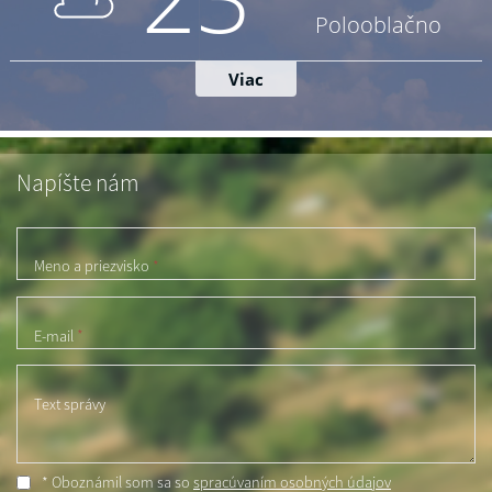
Napíšte nám
Meno a priezvisko
*
E-mail
*
Text správy
* Oboznámil som sa so
spracúvaním osobných údajov