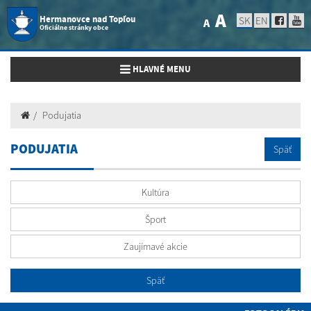
A
Hermanovce nad Topľou
SK
EN
A
Oficiálne stránky obce
Toggle navigation
HLAVNÉ MENU
Podujatia
PODUJATIA
Späť
Kultúra
Šport
Zaujímavé akcie
Späť