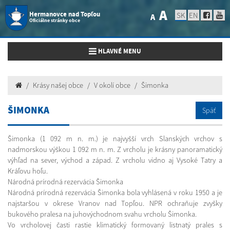
A
Hermanovce nad Topľou
SK
EN
A
Oficiálne stránky obce
Toggle navigation
HLAVNÉ MENU
Krásy našej obce
V okolí obce
Šimonka
ŠIMONKA
Späť
Šimonka (1 092 m n. m.) je najvyšší vrch Slanských vrchov s
nadmorskou výškou 1 092 m n. m. Z vrcholu je krásny panoramatický
výhľad na sever, východ a západ. Z vrcholu vidno aj Vysoké Tatry a
Kráľovu hoľu.
Národná prírodná rezervácia Šimonka
Národná prírodná rezervácia Šimonka bola vyhlásená v roku 1950 a je
najstaršou v okrese Vranov nad Topľou. NPR ochraňuje zvyšky
bukového pralesa na juhovýchodnom svahu vrcholu Šimonka.
Vo vrcholovej časti rastie klimatický formovaný listnatý prales s