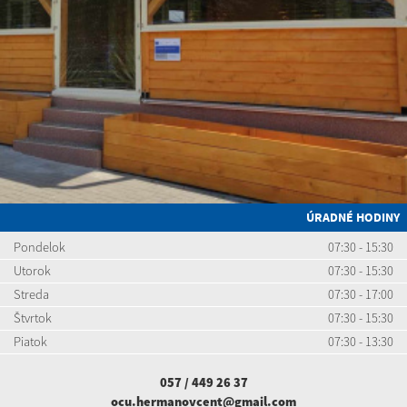
ÚRADNÉ HODINY
Pondelok
07:30 - 15:30
Utorok
07:30 - 15:30
Streda
07:30 - 17:00
Štvrtok
07:30 - 15:30
Piatok
07:30 - 13:30
057 / 449 26 37
ocu.hermanovcent@gmail.com