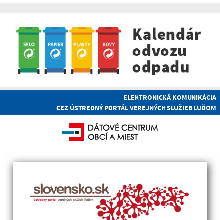
ELEKTRONICKÁ KOMUNIKÁCIA
CEZ ÚSTREDNÝ PORTÁL VEREJNÝCH SLUŽIEB ĽUĎOM