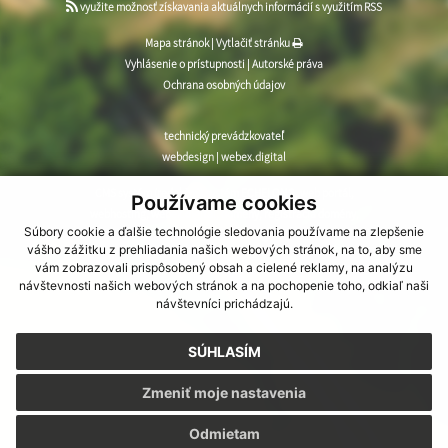
využite možnosť získavania aktuálnych informácií s využitím RSS
Mapa stránok
|
Vytlačiť stránku
Vyhlásenie o prístupnosti
|
Autorské práva
Ochrana osobných údajov
technický prevádzkovateľ
webdesign
|
webex.digital
CMS systém (redakčný) systém ECHELON 2
,
web portál
,
Používame cookies
webhosting
,
webex.digital
,
domény
,
registrácia domény
,
Súbory cookie a ďalšie technológie sledovania používame na zlepšenie
spoločnosť webex.digital
vášho zážitku z prehliadania našich webových stránok, na to, aby sme
vám zobrazovali prispôsobený obsah a cielené reklamy, na analýzu
návštevnosti našich webových stránok a na pochopenie toho, odkiaľ naši
návštevníci prichádzajú.
SÚHLASÍM
Zmeniť moje nastavenia
Odmietam