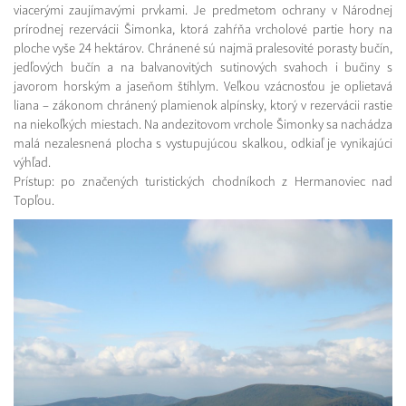
viacerými zaujímavými prvkami. Je predmetom ochrany v Národnej
prírodnej rezervácii Šimonka, ktorá zahŕňa vrcholové partie hory na
ploche vyše 24 hektárov. Chránené sú najmä pralesovité porasty bučín,
jedľových bučín a na balvanovitých sutinových svahoch i bučiny s
javorom horským a jaseňom štíhlym. Veľkou vzácnosťou je oplietavá
liana – zákonom chránený plamienok alpínsky, ktorý v rezervácii rastie
na niekoľkých miestach. Na andezitovom vrchole Šimonky sa nachádza
malá nezalesnená plocha s vystupujúcou skalkou, odkiaľ je vynikajúci
výhľad.
Prístup: po značených turistických chodníkoch z Hermanoviec nad
Topľou.