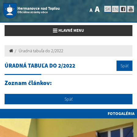
A
Hermanovce nad Topľou
SK
EN
A
Oficiálne stránky obce
Toggle navigation
HLAVNÉ MENU
Úradná tabuľa do 2/2022
ÚRADNÁ TABUĽA DO 2/2022
Späť
Zoznam článkov:
Späť
FOTOGALÉRIA