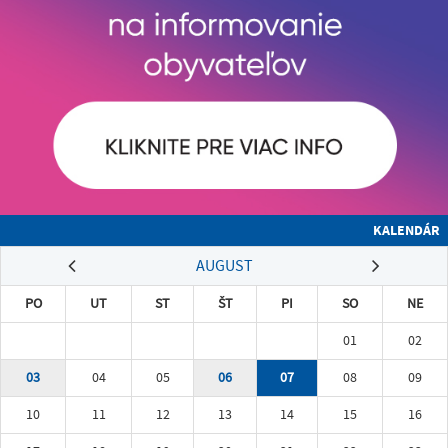
KALENDÁR
AUGUST
PO
UT
ST
ŠT
PI
SO
NE
01
02
03
04
05
06
07
08
09
10
11
12
13
14
15
16