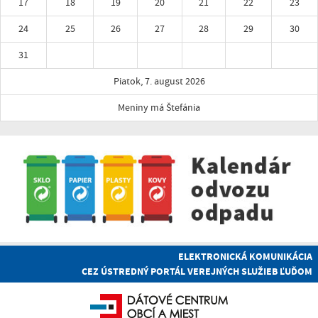
17
18
19
20
21
22
23
24
25
26
27
28
29
30
31
Piatok, 7. august 2026
Meniny má Štefánia
ELEKTRONICKÁ KOMUNIKÁCIA
CEZ ÚSTREDNÝ PORTÁL VEREJNÝCH SLUŽIEB ĽUĎOM