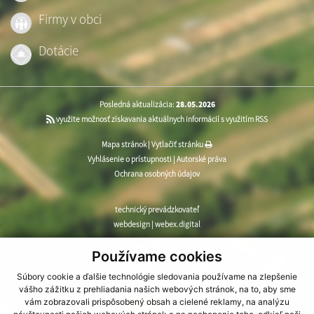
Firmy v obci
Dotácie
Posledná aktualizácia:
28.05.2026
využite možnosť získavania aktuálnych informácií s využitím RSS
Mapa stránok
|
Vytlačiť stránku
Vyhlásenie o prístupnosti
|
Autorské práva
Ochrana osobných údajov
technický prevádzkovateľ
webdesign
|
webex.digital
CMS systém (redakčný) systém ECHELON 2
,
web portál
,
Používame cookies
webhosting
,
webex.digital
,
domény
,
registrácia domény
,
Súbory cookie a ďalšie technológie sledovania používame na zlepšenie
spoločnosť webex.digital
vášho zážitku z prehliadania našich webových stránok, na to, aby sme
vám zobrazovali prispôsobený obsah a cielené reklamy, na analýzu