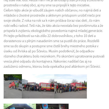
nej stále viac ľudí. Keďže nám nie je ľahostajný stav prírody a životného
prostredia v našej obci, aj my sme sa pripojili k tejto iniciatíve.
Cieľom tejto akcie je vzbudiť záujem našich občanov, no najmä detí a
mládeže o životné prostredie a aktívnym prístupom urobiť niečo pre
svoje okolie. Z roka na rok sa k nám pridáva čoraz viac detí , čo nám
robí veľkú radosť. Teší nás, že táto akcia neostala bez povšimnutia a že
prispela k zvýšeniu ekologického povedomia najmä mladej generácie.
Pri tejto príležitosti sa nás zišlo 22 dobrovoľníkov, z toho 10 detí a
dorastencov a s plným nasadením sme sa pustili do práce. Rozdelili
sme sa do skupín a postupne sme čistili brehy miestneho potoka v
úseku od ihriska až po Ščevicu. Musím podotknúť, že odpadkov
rôzneho charakteru bolo neúrekom. Po skončení upratovanie putovali
vrecia plné odpadu do kontajnera. Nakoniec nadišiel čas aj na
zaslúženú odmenu, ktorou bola opekačka pod altánkom pri Ščevici.