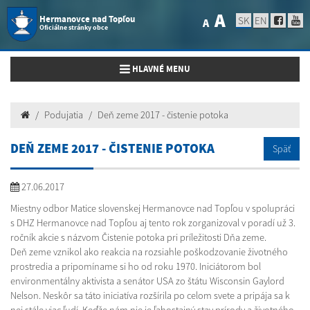
A
Hermanovce nad Topľou
SK
EN
A
Oficiálne stránky obce
Toggle navigation
HLAVNÉ MENU
Podujatia
Deň zeme 2017 - čistenie potoka
DEŇ ZEME 2017 - ČISTENIE POTOKA
Späť
27.06.2017
Miestny odbor Matice slovenskej Hermanovce nad Topľou v spolupráci
s DHZ Hermanovce nad Topľou aj tento rok zorganizoval v poradí už 3.
ročník akcie s názvom Čistenie potoka pri príležitosti Dňa zeme.
Deň zeme vznikol ako reakcia na rozsiahle poškodzovanie životného
prostredia a pripomíname si ho od roku 1970. Iniciátorom bol
environmentálny aktivista a senátor USA zo štátu Wisconsin Gaylord
Nelson. Neskôr sa táto iniciatíva rozšírila po celom svete a pripája sa k