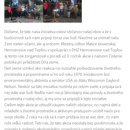
Dúfame, že táto naša iniciatíva osloví občanov našej obce a že v
budúcnosti sa k nám pripojí čoraz viac ľudí. Naučme sa vnímať našu
Zem nielen očami, ale aj srdcom. Miestny odbor Matice slovenskej
Hermanovce nad Topľou v spolupráci s DHZ Hermanovce nad Topľou
aj tento rok zorganizoval v poradí už 3. ročník akcie s názvom Čistenie
potoka pri príležitosti Dňa zeme.
Deň zeme vznikol ako reakcia na rozsiahle poškodzovanie životného
prostredia a pripomíname si ho od roku 1970. Iniciátorom bol
environmentálny aktivista a senátor USA zo štátu Wisconsin Gaylord
Nelson. Neskôr sa táto iniciatíva rozšírila po celom svete a pripája sa k
nej stále viac ľudí. Keďže nám nie je ľahostajný stav prírody a životného
prostredia v našej obci, aj my sme sa pripojili k tejto iniciatíve.
Cieľom tejto akcie je vzbudiť záujem našich občanov, no najmä detí a
mládeže o životné prostredie a aktívnym prístupom urobiť niečo pre
svoje okolie. Z roka na rok sa k nám pridáva čoraz viac detí , čo nám
robí veľkú radosť. Teší nás, že táto akcia neostala bez povšimnutia a že
prispela k zvýšeniu ekologického povedomia najmä mladej generácie.