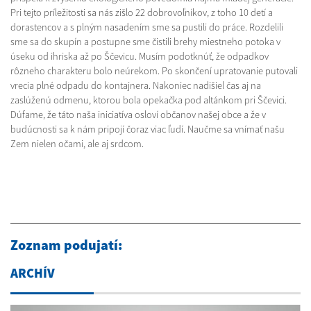
Pri tejto príležitosti sa nás zišlo 22 dobrovoľníkov, z toho 10 detí a
dorastencov a s plným nasadením sme sa pustili do práce. Rozdelili
sme sa do skupín a postupne sme čistili brehy miestneho potoka v
úseku od ihriska až po Ščevicu. Musím podotknúť, že odpadkov
rôzneho charakteru bolo neúrekom. Po skončení upratovanie putovali
vrecia plné odpadu do kontajnera. Nakoniec nadišiel čas aj na
zaslúženú odmenu, ktorou bola opekačka pod altánkom pri Ščevici.
Dúfame, že táto naša iniciatíva osloví občanov našej obce a že v
budúcnosti sa k nám pripojí čoraz viac ľudí. Naučme sa vnímať našu
Zem nielen očami, ale aj srdcom.
Zoznam podujatí:
ARCHÍV