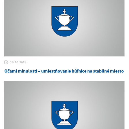
16.10.2018
Očami minulosti – umiestňovanie húfnice na stabilné miesto