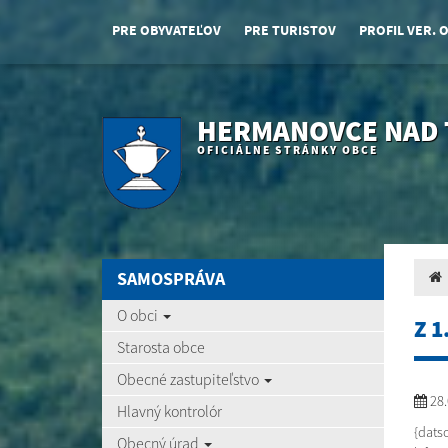
PRE OBYVATEĽOV
PRE TURISTOV
PROFIL VER. 
HERMANOVCE NAD
OFICIÁLNE STRÁNKY OBCE
SAMOSPRÁVA
O obci
Z 
Starosta obce
Obecné zastupiteľstvo
28.
Hlavný kontrolór
{datso
Obecný úrad