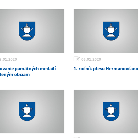
7.01.2020
08.01.2020
ovanie pamätných medailí
1. ročník plesu Hermanovčan
leným obciam