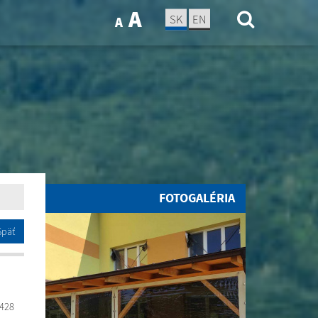
A
SK
EN
A
FOTOGALÉRIA
Späť
:428