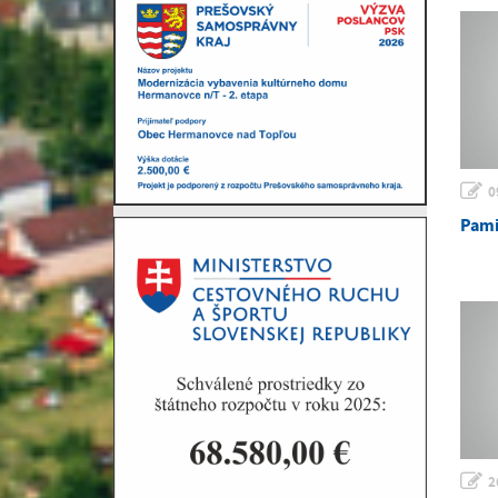
0
Pami
2