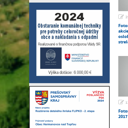
2
Foto
akcie
oslo
stre
1
Foto
2017