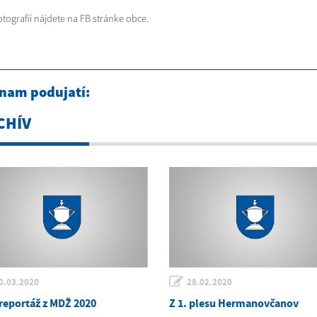
otografií nájdete na FB stránke obce.
nam podujatí:
CHÍV
0.03.2020
28.02.2020
reportáž z MDŽ 2020
Z 1. plesu Hermanovčanov