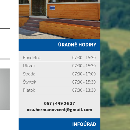
ÚRADNÉ HODINY
Pondelok
07:30 - 15:30
Utorok
07:30 - 15:30
Streda
07:30 - 17:00
Štvrtok
07:30 - 15:30
Piatok
07:30 - 13:30
057 / 449 26 37
ocu.hermanovcent@gmail.com
INFOÚRAD