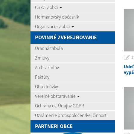
Cirkvi v obci
Hermanovský občasník
Organizácie v obci
POVINNÉ ZVEREJŇOVANIE
Úradná tabuľa
Zmluvy
2
Udeľ
Archív zmlúv
vypá
Faktúry
Objednávky
Verejné obstarávanie
Ochrana os. Údajov GDPR
Oznámenie protispoločenskej činnosti
PARTNERI OBCE