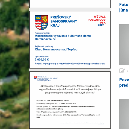
Fotor
júna
2
Pozv
pred