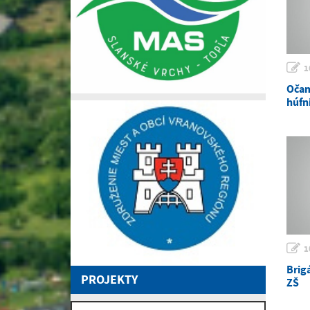
1
Očam
húfn
1
Brig
PROJEKTY
ZŠ