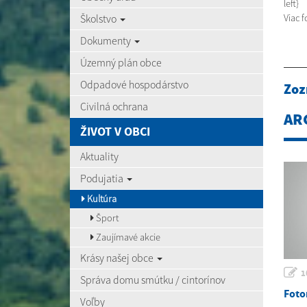
left}
Školstvo
Viac f
Dokumenty
Územný plán obce
Odpadové hospodárstvo
Zoz
Civilná ochrana
AR
ŽIVOT V OBCI
Aktuality
Podujatia
Kultúra
Šport
Zaujímavé akcie
Krásy našej obce
1
Správa domu smútku / cintorínov
Foto
Voľby