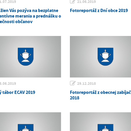
1.07.2019
21.06.2019
 žien Vás pozýva na bezplatne
Fotoreportáž z Dní obce 2019
entívne merania a prednášku o
ečnosti občanov
6.06.2019
29.12.2018
ý tábor ECAV 2019
Fotoreportáž z obecnej zabíja
2018