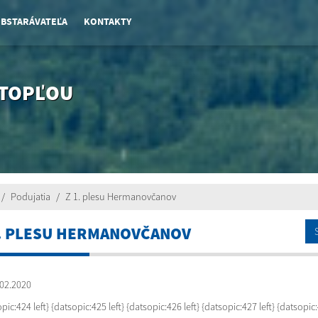
OBSTARÁVATEĽA
KONTAKTY
 TOPĽOU
Podujatia
Z 1. plesu Hermanovčanov
1. PLESU HERMANOVČANOV
02.2020
pic:424 left} {datsopic:425 left} {datsopic:426 left} {datsopic:427 left} {datsopic