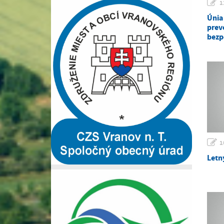
1
Únia
prev
bezp
1
Letn