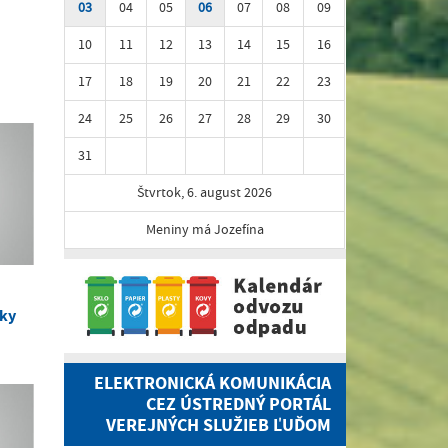
03
04
05
06
07
08
09
10
11
12
13
14
15
16
17
18
19
20
21
22
23
24
25
26
27
28
29
30
31
Štvrtok, 6. august 2026
Meniny má Jozefína
čky
ELEKTRONICKÁ KOMUNIKÁCIA
CEZ ÚSTREDNÝ PORTÁL
VEREJNÝCH SLUŽIEB ĽUĎOM