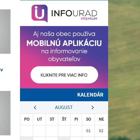
ov
KALENDÁR
AUGUST
PO
UT
ST
ŠT
PI
SO
NE
01
02