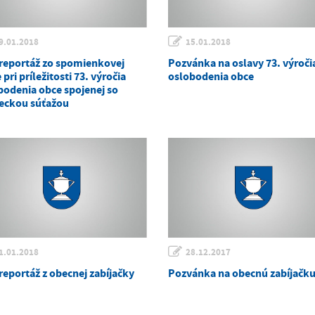
9.01.2018
15.01.2018
reportáž zo spomienkovej
Pozvánka na oslavy 73. výroči
 pri príležitosti 73. výročia
oslobodenia obce
bodenia obce spojenej so
leckou súťažou
1.01.2018
28.12.2017
reportáž z obecnej zabíjačky
Pozvánka na obecnú zabíjačk