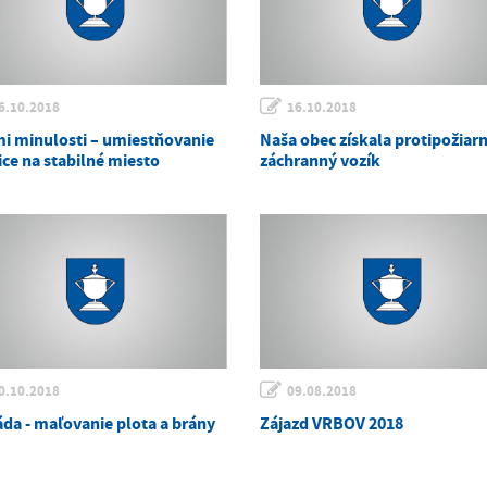
6.10.2018
16.10.2018
i minulosti – umiestňovanie
Naša obec získala protipožiarn
ice na stabilné miesto
záchranný vozík
0.10.2018
09.08.2018
áda - maľovanie plota a brány
Zájazd VRBOV 2018