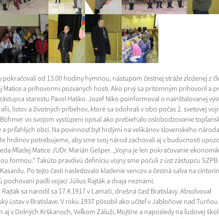
y pokračovali od 13.00 hodiny hymnou, nástupom čestnej stráže zloženej z č
j Matice a príhovormi pozvaných hostí. Ako prvý sa prítomným prihovoril a pri
 zástupca starostu Pavol Haško. Jozef Niko poinformoval o nainštalovanej výs
afií, listov a životných príbehov, ktoré sa odohrali v obci počas 2. svetovej voj
 Böhmer vo svojom vystúpení opísal ako prebiehalo oslobodzovanie topľans
y a priľahlých obcí. Na povinnosť byť hrdými na velikánov slovenského národa
že hrdinov potrebujeme, aby sme svoj národ zachovali aj v budúcnosti upozo
eda Mladej Matice JUDr. Marián Gešper. ,,Vojna je len pokračovanie ekonomi
nou formou." Takúto pravdivú definíciu vojny sme počuli z úst zástupcu SZPB 
Kasardu. Po tejto časti nasledovalo kladenie vencov a čestná salva na cintorín
ú pochovaní padlí vojaci Július Rajták a dvaja neznámi.
 Rajták sa narodil sa 17.4.1917 v Lamači, dnešná časť Bratislavy. Absolvoval
ľský ústav v Bratislave. V roku 1937 pôsobil ako učiteľ v Jabloňove nad Turňou
 aj v Dolných Krškanoch, Veľkom Záluží, Mojtíne a naposledy na ľudovej škol