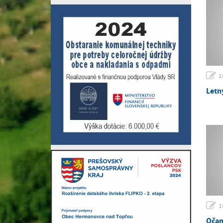
1
Letn
1
Očam