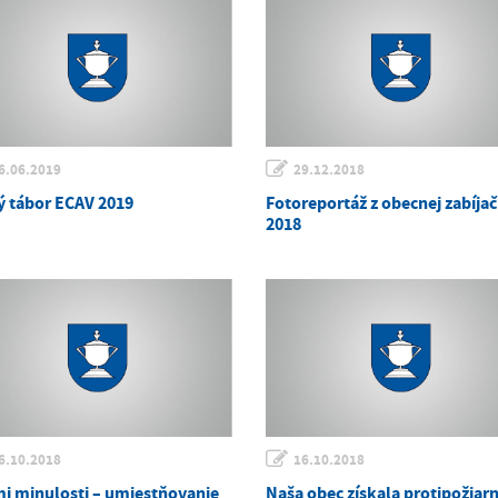
6.06.2019
29.12.2018
ý tábor ECAV 2019
Fotoreportáž z obecnej zabíja
2018
6.10.2018
16.10.2018
i minulosti – umiestňovanie
Naša obec získala protipožiarn