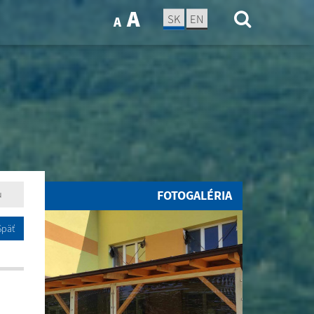
A
SK
EN
A
FOTOGALÉRIA
u
Späť