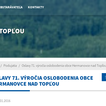
OBSTARÁVATEĽA
KONTAKTY
 TOPĽOU
Podujatia
Oslavy 71. výročia oslobodenia obce Hermanovce nad Topľo
LAVY 71. VÝROČIA OSLOBODENIA OBCE
RMANOVCE NAD TOPĽOU
01.2016