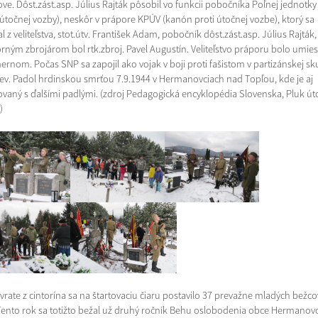
ve. Dôst.zást.asp. Július Rajták pôsobil vo funkcii pobočníka Poľnej jednotk
 útočnej vozby), neskôr v prápore KPÚV (kanón proti útočnej vozbe), ktorý sa
l z veliteľstva, stot.útv. František Adam, pobočník dôst.zást.asp. Július Rajták,
rným zbrojárom bol rtk.zbroj. Pavel Augustín. Veliteľstvo práporu bolo umie
ernom. Počas SNP sa zapojil ako vojak v boji proti fašistom v partizánskej s
ev. Padol hrdinskou smrťou 7.9.1944 v Hermanovciach nad Topľou, kde je aj
vaný s ďalšími padlými. (zdroj Pedagogická encyklopédia Slovenska, Pluk út
)
vrate z cintorína sa na štartovaciu čiaru postavilo 37 prevažne mladých bežco
 Tento rok sa totižto bežal už druhý ročník Behu oslobodenia obce Hermanov