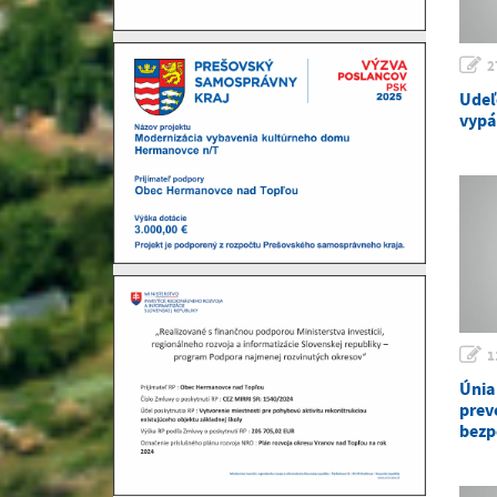
2
Udeľ
vypá
1
Únia
prev
bezp