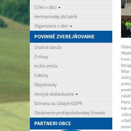
Cirkvi v obci
Hermanovský občasník
Organizácie v obci
POVINNÉ ZVEREJŇOVANIE
Úradná tabuľa
Oslav
Mlade
Zmluvy
hostí
fotogr
Archív zmlúv
Milan
Faktúry
dolin
preto
Objednávky
preds
Verejné obstarávanie
násil
Petra 
Ochrana os. Údajov GDPR
kde s
Oznámenie protispoločenskej činnosti
Július
učite
PARTNERI OBCE
potom