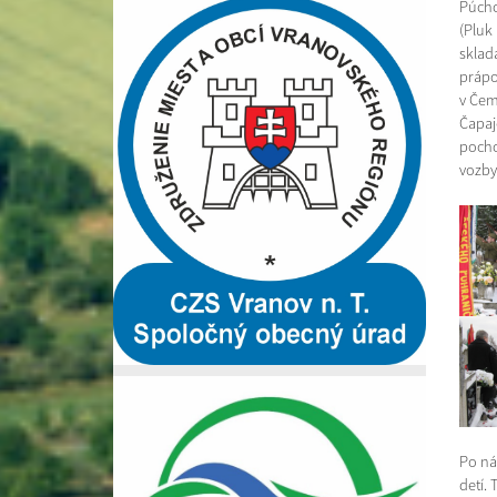
Púcho
(Pluk
sklada
prápo
v Čem
Čapaj
pocho
vozby
Po ná
detí.