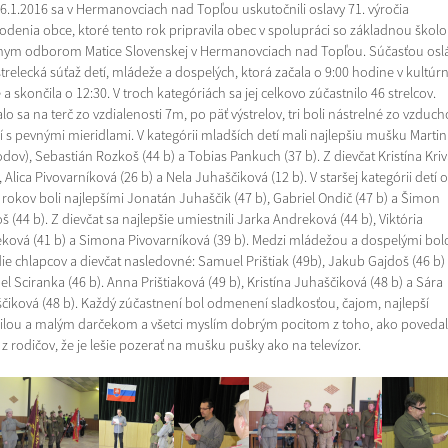
6.1.2016 sa v Hermanovciach nad Topľou uskutočnili oslavy 71. výročia
odenia obce, ktoré tento rok pripravila obec v spolupráci so základnou školo
nym odborom Matice Slovenskej v Hermanovciach nad Topľou. Súčasťou osl
strelecká súťaž detí, mládeže a dospelých, ktorá začala o 9:00 hodine v kultú
 skončila o 12:30. V troch kategóriách sa jej celkovo zúčastnilo 46 strelcov.
alo sa na terč zo vzdialenosti 7m, po päť výstrelov, tri boli nástrelné zo vzduc
í s pevnými mieridlami. V kategórii mladších detí mali najlepšiu mušku Marti
odov), Sebastián Rozkoš (44 b) a Tobias Pankuch (37 b). Z dievčat Kristína Kri
, Alica Pivovarníková (26 b) a Nela Juhaščiková (12 b). V staršej kategórii detí 
 rokov boli najlepšími Jonatán Juhaščik (47 b), Gabriel Ondič (47 b) a Šimon
 (44 b). Z dievčat sa najlepšie umiestnili Jarka Andreková (44 b), Viktória
ková (41 b) a Simona Pivovarníková (39 b). Medzi mládežou a dospelými bol
ie chlapcov a dievčat nasledovné: Samuel Prištiak (49b), Jakub Gajdoš (46 b)
 Sciranka (46 b). Anna Prištiaková (49 b), Kristína Juhaščiková (48 b) a Sára
čiková (48 b). Každý zúčastnení bol odmenení sladkosťou, čajom, najlepší
lou a malým darčekom a všetci myslím dobrým pocitom z toho, ako povedal
z rodičov, že je lešie pozerať na mušku pušky ako na televízor.