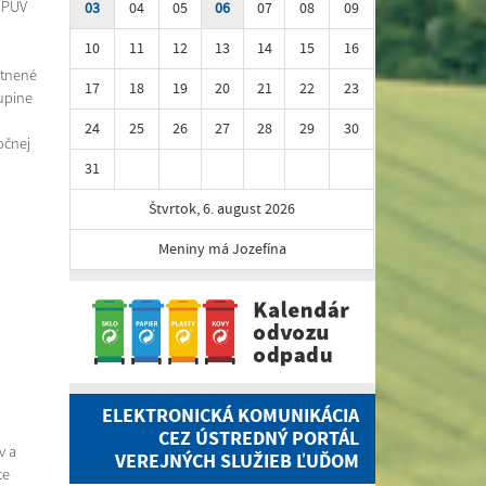
y PÚV
03
04
05
06
07
08
09
10
11
12
13
14
15
16
stnené
17
18
19
20
21
22
23
kupine
24
25
26
27
28
29
30
očnej
31
Štvrtok, 6. august 2026
Meniny má Jozefína
ELEKTRONICKÁ KOMUNIKÁCIA
CEZ ÚSTREDNÝ PORTÁL
v a
VEREJNÝCH SLUŽIEB ĽUĎOM
ce