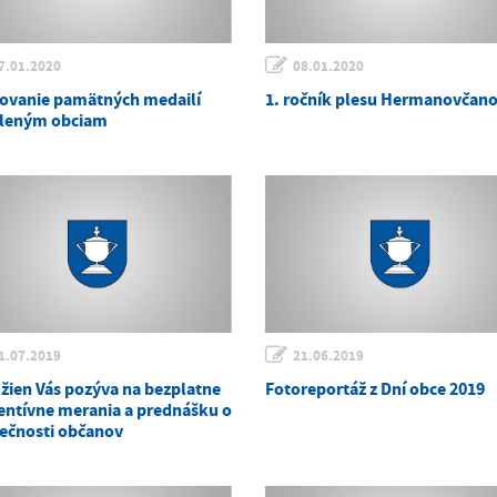
7.01.2020
08.01.2020
ovanie pamätných medailí
1. ročník plesu Hermanovčan
leným obciam
1.07.2019
21.06.2019
 žien Vás pozýva na bezplatne
Fotoreportáž z Dní obce 2019
entívne merania a prednášku o
ečnosti občanov