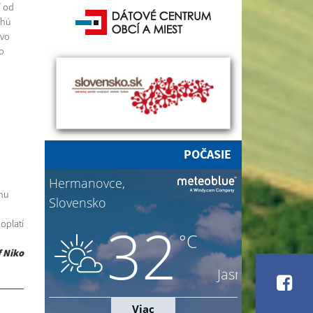
í od
lhú
ovo
o
POČASIE
lnu
m
oplatí
f Niko