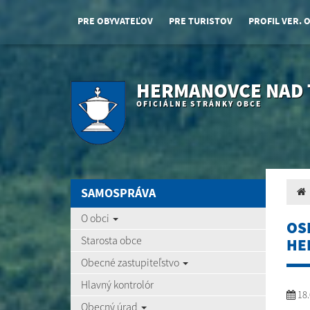
PRE OBYVATEĽOV
PRE TURISTOV
PROFIL VER. 
HERMANOVCE NAD
OFICIÁLNE STRÁNKY OBCE
SAMOSPRÁVA
O obci
OS
Starosta obce
HE
Obecné zastupiteľstvo
Hlavný kontrolór
18.
Obecný úrad