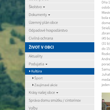
Dňa 1
Školstvo
oslob
Miest
Dokumenty
bola 
Územný plán obce
dome a
Strieľ
Odpadové hospodárstvo
zbran
Civilná ochrana
(45 b
(31 b)
ŽIVOT V OBCI
do 15
Rozkoš
Aktuality
Andre
Podujatia
porad
Samuel
Kultúra
Juhaš
Šport
medai
jeden 
Zaujímavé akcie
Krásy našej obce
Správa domu smútku / cintorínov
Voľby