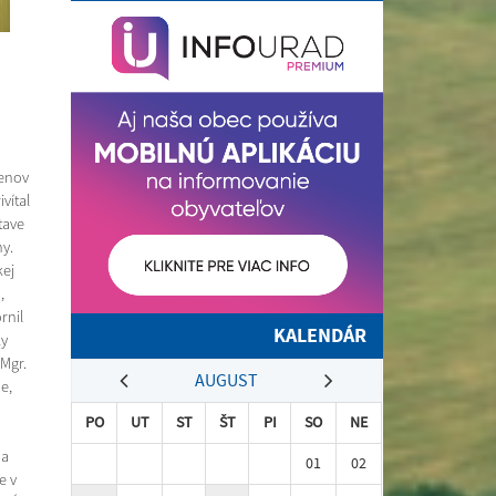
lenov
vítal
tave
ny.
kej
,
rnil
KALENDÁR
ky
Mgr.
AUGUST
e,
PO
UT
ST
ŠT
PI
SO
NE
 a
01
02
e v