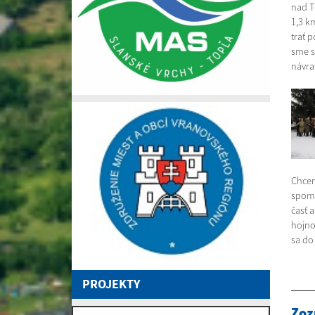
nad T
1,3 k
trať 
sme s
návra
Chcem
spomie
časť 
hojno
sa do
PROJEKTY
Zoz