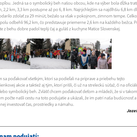
opľou. Jedná sa o symbolický beh našou obcou, kde na výber bola dĺžka trat
m, 2,2 km, 3,3 km postupne až po 6, 8 km. Najrýchlejším sa najdlhšiu 6,8 km d
podarilo zdolať za 29 minút, bežalo sa však v pokojnom, zimnom tempe. Celk
polu odbehli 96,2 km, čo predstavuje priemerne 2,6 km na každého bežca. P
te z behu dobre padol teplý čaj a guláš z kuchyne Matice Slovenskej.
 sa poďakovať všetkým, ktorí sa podieľali na príprave a priebehu tejto
nkovej akcie a taktiež aj tým, ktorí prišli, či už na streleckú súťaž, či na oficiá
alebo symbolický beh. Zvlášť chcem poďakovať deťom a mládeži, že si v tako
m počte našli cestu na toto podujatie a ukázali, že im patrí naša budúcnosť a 
 nej investovať čas, prostriedky a námahu.
Joze
nam podujatí: