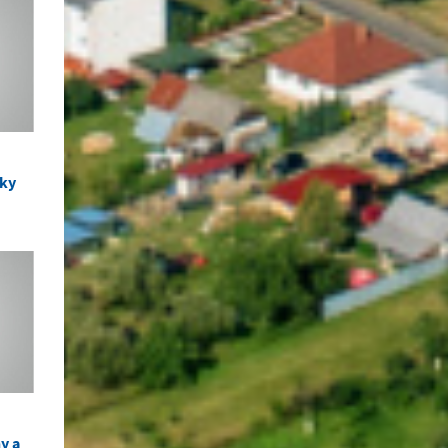
čky
y a