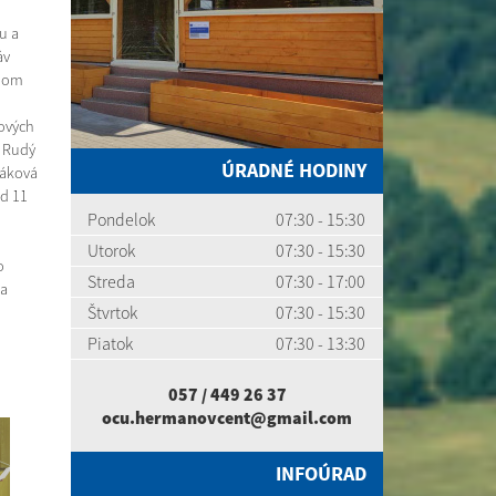
u a
áv
rnom
hových
n Rudý
ÚRADNÉ HODINY
váková
od 11
Pondelok
07:30 - 15:30
Utorok
07:30 - 15:30
o
Streda
07:30 - 17:00
 a
Štvrtok
07:30 - 15:30
Piatok
07:30 - 13:30
057 / 449 26 37
ocu.hermanovcent@gmail.com
INFOÚRAD