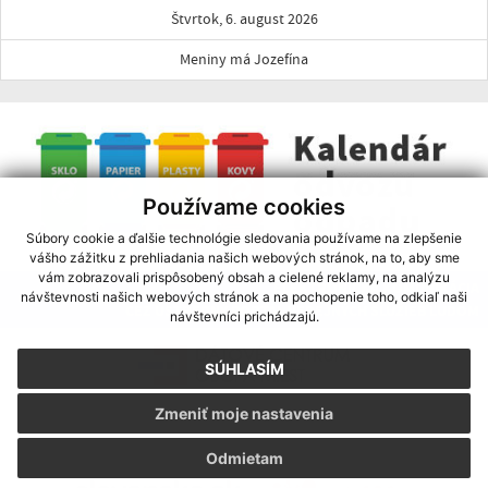
Štvrtok, 6. august 2026
Meniny má Jozefína
Používame cookies
Súbory cookie a ďalšie technológie sledovania používame na zlepšenie
vášho zážitku z prehliadania našich webových stránok, na to, aby sme
vám zobrazovali prispôsobený obsah a cielené reklamy, na analýzu
ELEKTRONICKÁ KOMUNIKÁCIA
návštevnosti našich webových stránok a na pochopenie toho, odkiaľ naši
CEZ ÚSTREDNÝ PORTÁL VEREJNÝCH SLUŽIEB ĽUĎOM
návštevníci prichádzajú.
SÚHLASÍM
Zmeniť moje nastavenia
Odmietam