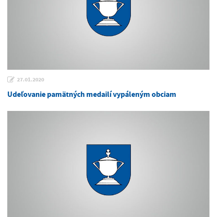
27.01.2020
Udeľovanie pamätných medailí vypáleným obciam