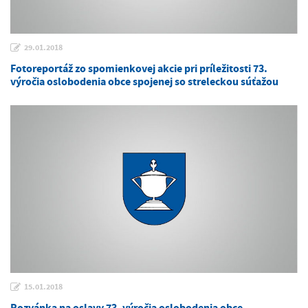
29.01.2018
Fotoreportáž zo spomienkovej akcie pri príležitosti 73.
výročia oslobodenia obce spojenej so streleckou súťažou
15.01.2018
Pozvánka na oslavy 73. výročia oslobodenia obce