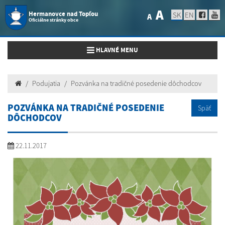
A
Hermanovce nad Topľou
SK
EN
A
Oficiálne stránky obce
Toggle navigation
HLAVNÉ MENU
Podujatia
Pozvánka na tradičné posedenie dôchodcov
POZVÁNKA NA TRADIČNÉ POSEDENIE
Späť
DÔCHODCOV
22.11.2017