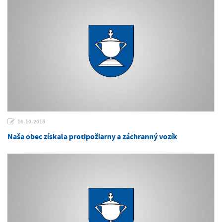
16.10.2018
Naša obec získala protipožiarny a záchranný vozík