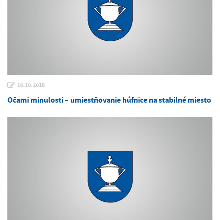
16.10.2018
Očami minulosti – umiestňovanie húfnice na stabilné miesto