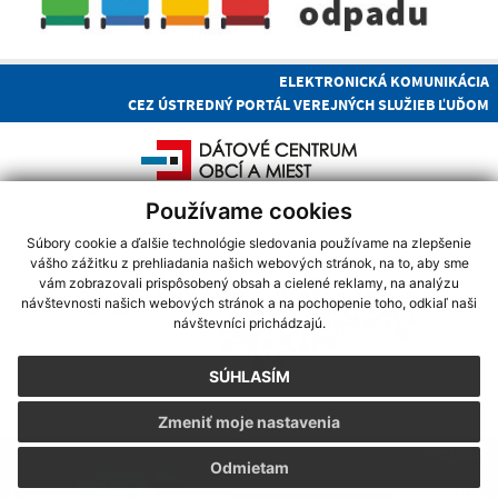
ELEKTRONICKÁ KOMUNIKÁCIA
CEZ ÚSTREDNÝ PORTÁL VEREJNÝCH SLUŽIEB ĽUĎOM
Používame cookies
Súbory cookie a ďalšie technológie sledovania používame na zlepšenie
vášho zážitku z prehliadania našich webových stránok, na to, aby sme
vám zobrazovali prispôsobený obsah a cielené reklamy, na analýzu
návštevnosti našich webových stránok a na pochopenie toho, odkiaľ naši
návštevníci prichádzajú.
SÚHLASÍM
Zmeniť moje nastavenia
POČASIE
Odmietam