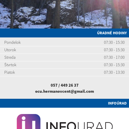
ÚRADNÉ HODINY
Pondelok
07:30 - 15:30
Utorok
07:30 - 15:30
Streda
07:30 - 17:00
Štvrtok
07:30 - 15:30
Piatok
07:30 - 13:30
057 / 449 26 37
ocu.hermanovcent@gmail.com
INFOÚRAD