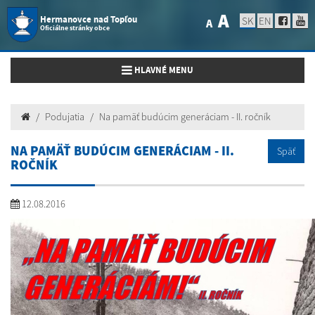
A
Hermanovce nad Topľou
SK
EN
A
Oficiálne stránky obce
Toggle navigation
HLAVNÉ MENU
Podujatia
Na pamäť budúcim generáciam - II. ročník
NA PAMÄŤ BUDÚCIM GENERÁCIAM - II.
Späť
ROČNÍK
12.08.2016