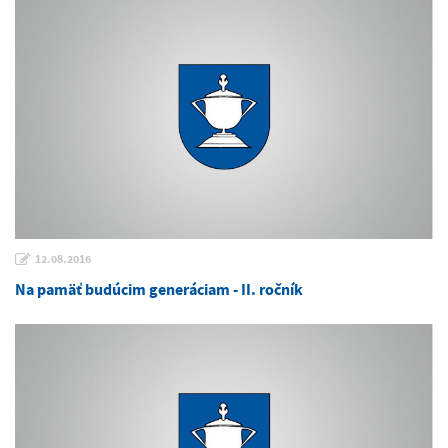
12.08.2016
Na pamäť budúcim generáciam - II. ročník