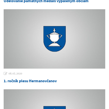
Udeľovanie pamätných medailí vypáleným obciam
08.01.2020
1. ročník plesu Hermanovčanov