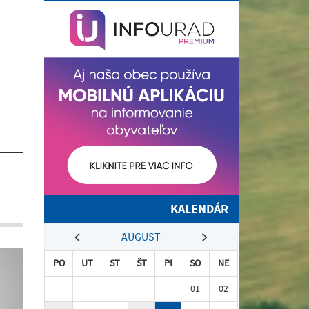
KALENDÁR
AUGUST
PO
UT
ST
ŠT
PI
SO
NE
01
02