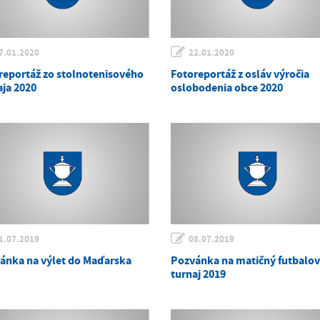
7.01.2020
22.01.2020
reportáž zo stolnotenisového
Fotoreportáž z osláv výročia
aja 2020
oslobodenia obce 2020
1.07.2019
08.07.2019
ánka na výlet do Maďarska
Pozvánka na matičný futbalo
turnaj 2019