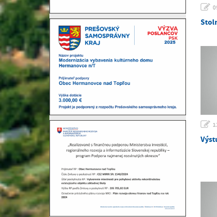
0
Stol
1
Výst