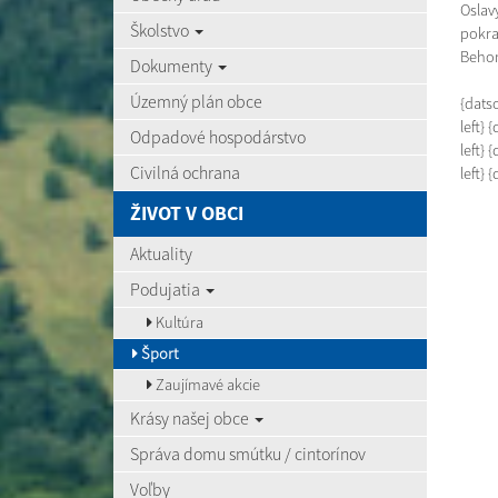
Oslav
Školstvo
pokra
Beho
Dokumenty
Územný plán obce
{datso
left} 
Odpadové hospodárstvo
left} 
Civilná ochrana
left} 
ŽIVOT V OBCI
Aktuality
Podujatia
Kultúra
Šport
Zaujímavé akcie
Krásy našej obce
Správa domu smútku / cintorínov
Voľby