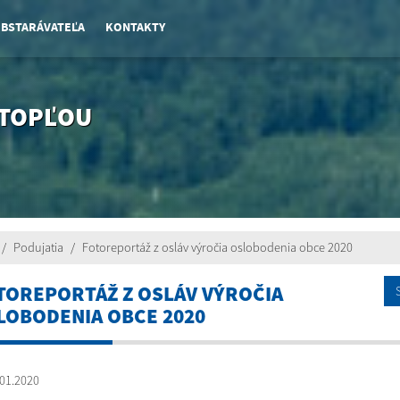
OBSTARÁVATEĽA
KONTAKTY
 TOPĽOU
Podujatia
Fotoreportáž z osláv výročia oslobodenia obce 2020
TOREPORTÁŽ Z OSLÁV VÝROČIA
LOBODENIA OBCE 2020
01.2020