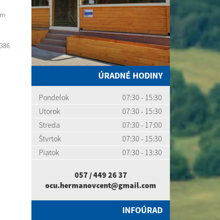
ým
:386
ÚRADNÉ HODINY
Pondelok
07:30 - 15:30
Utorok
07:30 - 15:30
Streda
07:30 - 17:00
Štvrtok
07:30 - 15:30
Piatok
07:30 - 13:30
057 / 449 26 37
ocu.hermanovcent@gmail.com
INFOÚRAD