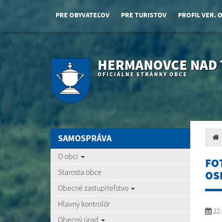
PRE OBYVATEĽOV
PRE TURISTOV
PROFIL VER. 
HERMANOVCE NAD
OFICIÁLNE STRÁNKY OBCE
SAMOSPRÁVA
O obci
FO
Starosta obce
OS
Obecné zastupiteľstvo
Hlavný kontrolór
22.
Obecný úrad