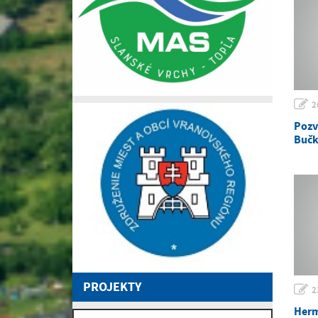
2
Pozv
Bučk
PROJEKTY
2
Herm