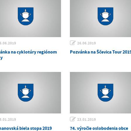
6.06.2019
26.06.2019
ánka na cyklotúry regiónom
Pozvánka na Ščevica Tour 201
y
3.01.2019
23.01.2019
anovská biela stopa 2019
74. výročie oslobodenia obce