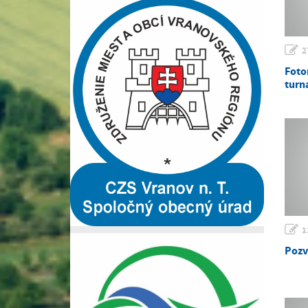
2
Foto
turn
1
Pozv