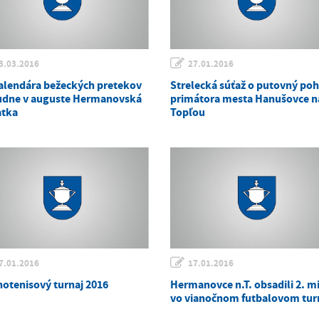
3.03.2016
27.01.2016
alendára bežeckých pretekov
Strelecká súťaž o putovný poh
udne v auguste Hermanovská
primátora mesta Hanušovce n
atka
Topľou
7.01.2016
17.01.2016
notenisový turnaj 2016
Hermanovce n.T. obsadili 2. m
vo vianočnom futbalovom turn