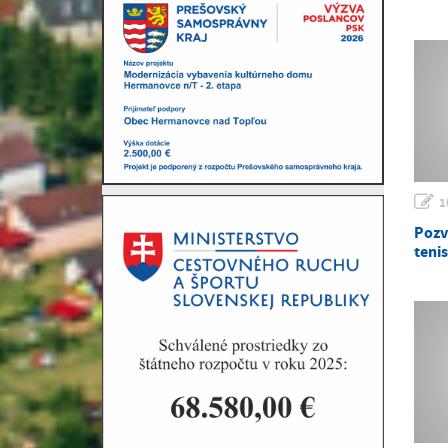
1
Pozv
teni