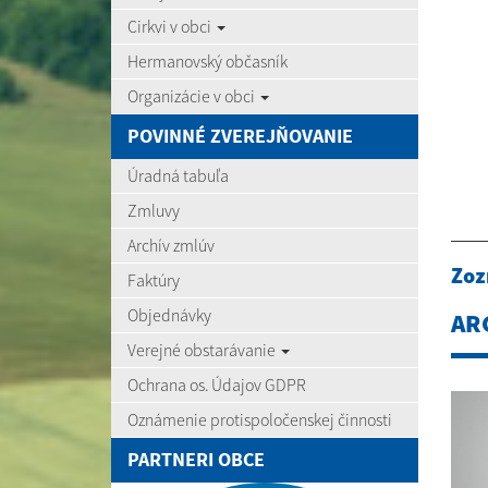
Cirkvi v obci
Hermanovský občasník
Organizácie v obci
POVINNÉ ZVEREJŇOVANIE
Úradná tabuľa
Zmluvy
Archív zmlúv
Zoz
Faktúry
Objednávky
AR
Verejné obstarávanie
Ochrana os. Údajov GDPR
Oznámenie protispoločenskej činnosti
PARTNERI OBCE