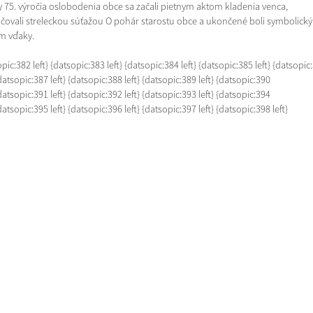
y 75. výročia oslobodenia obce sa začali pietnym aktom kladenia venca,
čovali streleckou súťažou O pohár starostu obce a ukončené boli symbolick
m vďaky.
pic:382 left} {datsopic:383 left} {datsopic:384 left} {datsopic:385 left} {datsopic
{datsopic:387 left} {datsopic:388 left} {datsopic:389 left} {datsopic:390
{datsopic:391 left} {datsopic:392 left} {datsopic:393 left} {datsopic:394
{datsopic:395 left} {datsopic:396 left} {datsopic:397 left} {datsopic:398 left}