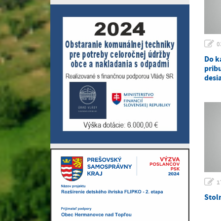
0
Do k
prib
desi
1
Stol