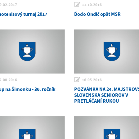
9.02.2017
11.10.2016
notenisový turnaj 2017
Ďoďo Ondič opäť MSR
2.08.2016
16.05.2016
up na Šimonku - 36. ročník
POZVÁNKA NA 24. MAJSTROV
SLOVENSKA SENIOROV V
PRETLÁČANÍ RUKOU