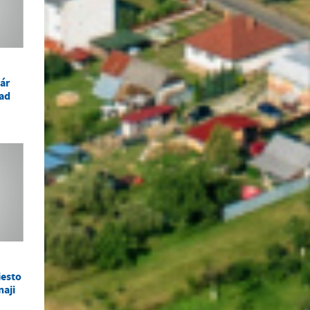
ár
ad
iesto
aji