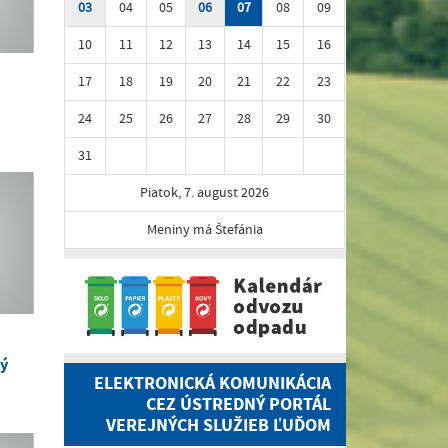
03
04
05
06
07
08
09
10
11
12
13
14
15
16
17
18
19
20
21
22
23
24
25
26
27
28
29
30
31
Piatok, 7. august 2026
Meniny má Štefánia
vý
ELEKTRONICKÁ KOMUNIKÁCIA
CEZ ÚSTREDNÝ PORTÁL
VEREJNÝCH SLUŽIEB ĽUĎOM