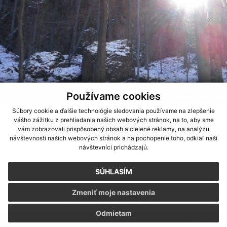
Používame cookies
ÚRADNÉ HODINY
Súbory cookie a ďalšie technológie sledovania používame na zlepšenie
Pondelok
07:30 - 15:30
vášho zážitku z prehliadania našich webových stránok, na to, aby sme
Utorok
07:30 - 15:30
vám zobrazovali prispôsobený obsah a cielené reklamy, na analýzu
návštevnosti našich webových stránok a na pochopenie toho, odkiaľ naši
Streda
07:30 - 17:00
návštevníci prichádzajú.
Štvrtok
07:30 - 15:30
Piatok
07:30 - 13:30
SÚHLASÍM
057 / 449 26 37
Zmeniť moje nastavenia
ocu.hermanovcent@gmail.com
Odmietam
INFOÚRAD