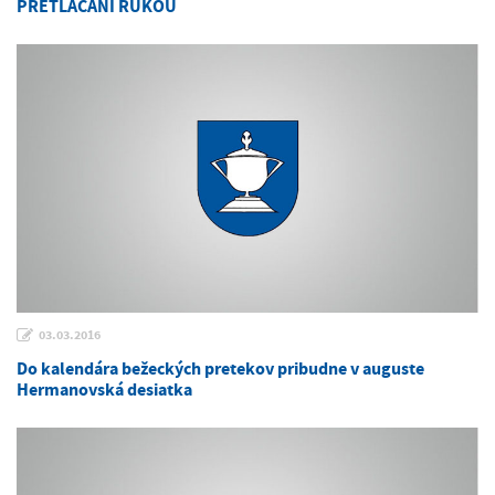
PRETLÁČANÍ RUKOU
03.03.2016
Do kalendára bežeckých pretekov pribudne v auguste
Hermanovská desiatka