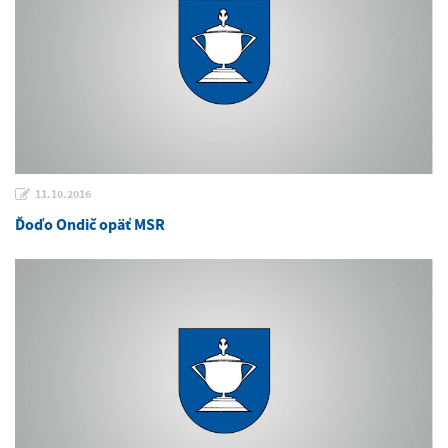
11.10.2016
Ďoďo Ondič opäť MSR