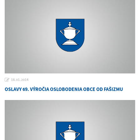
18.01.2014
OSLAVY 69. VÝROČIA OSLOBODENIA OBCE OD FAŠIZMU