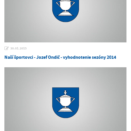
30.01.2015
Naší športovci - Jozef Ondič - vyhodnotenie sezóny 2014