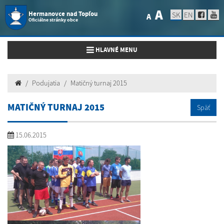
A
Hermanovce nad Topľou
SK
EN
A
Oficiálne stránky obce
Toggle navigation
HLAVNÉ MENU
Podujatia
Matičný turnaj 2015
MATIČNÝ TURNAJ 2015
Späť
15.06.2015