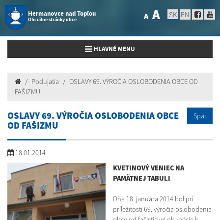
A
Hermanovce nad Topľou
SK
EN
A
Oficiálne stránky obce
Toggle navigation
HLAVNÉ MENU
Podujatia
OSLAVY 69. VÝROČIA OSLOBODENIA OBCE OD
FAŠIZMU
OSLAVY 69. VÝROČIA OSLOBODENIA OBCE
Späť
OD FAŠIZMU
18.01.2014
KVETINOVÝ VENIEC NA
PAMÄTNEJ TABULI
Dňa 18. januára 2014 bol pri
príležitosti 69. výročia oslobodenia
obce od fašistickej okupácie k