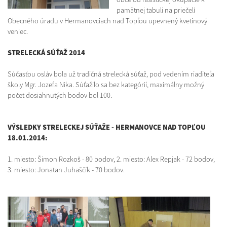
pamätnej tabuli na priečelí
Obecného úradu v Hermanovciach nad Topľou upevnený kvetinový
veniec.
STRELECKÁ SÚŤAŽ 2014
Súčasťou osláv bola už tradičná strelecká súťaž, pod vedením riaditeľa
školy Mgr. Jozefa Nika. Súťažilo sa bez kategórií, maximálny možný
počet dosiahnutých bodov bol 100.
VÝSLEDKY STRELECKEJ SÚŤAŽE - HERMANOVCE NAD TOPĽOU
18.01.2014:
1. miesto: Šimon Rozkoš - 80 bodov, 2. miesto: Alex Repjak - 72 bodov,
3. miesto: Jonatan Juhaščík - 70 bodov.