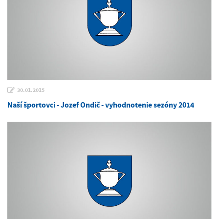
30.01.2015
Naší športovci - Jozef Ondič - vyhodnotenie sezóny 2014