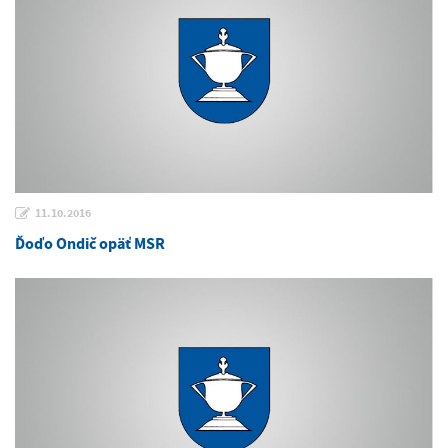
11.10.2016
Ďoďo Ondič opäť MSR