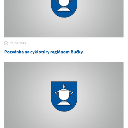
26.06.2019
Pozvánka na cyklotúry regiónom Bučky