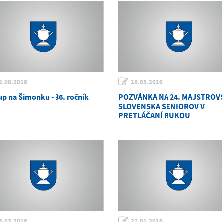
2.08.2016
16.05.2016
up na Šimonku - 36. ročník
POZVÁNKA NA 24. MAJSTROV
SLOVENSKA SENIOROV V
PRETLÁČANÍ RUKOU
3.03.2016
27.01.2016