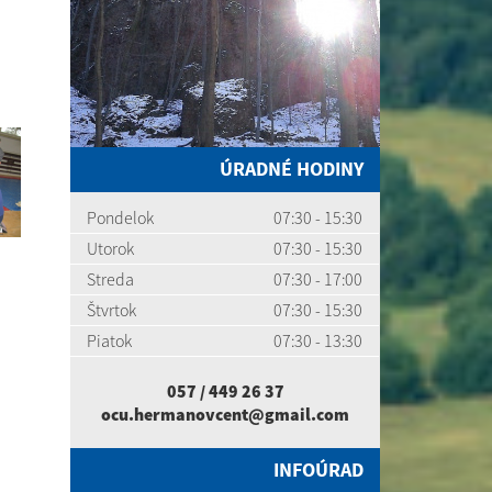
ÚRADNÉ HODINY
Pondelok
07:30 - 15:30
Utorok
07:30 - 15:30
Streda
07:30 - 17:00
Štvrtok
07:30 - 15:30
Piatok
07:30 - 13:30
057 / 449 26 37
ocu.hermanovcent@gmail.com
INFOÚRAD