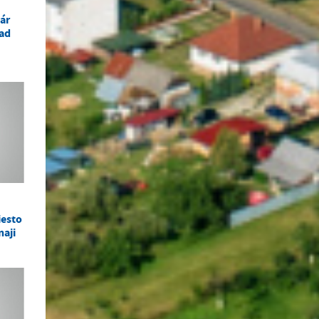
ár
ad
iesto
aji