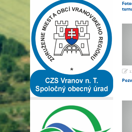
Foto
turn
1
Pozv