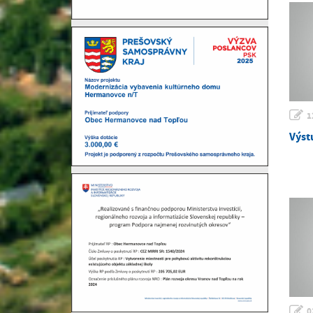
1
Výst
0