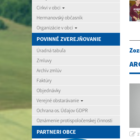
Cirkvi v obci
Hermanovský občasník
Organizácie v obci
POVINNÉ ZVEREJŇOVANIE
Zoz
Úradná tabuľa
Zmluvy
AR
Archív zmlúv
Faktúry
Objednávky
Verejné obstarávanie
Ochrana os. Údajov GDPR
Oznámenie protispoločenskej činnosti
PARTNERI OBCE
2