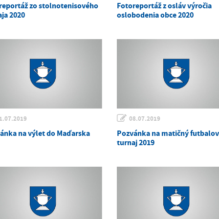
reportáž zo stolnotenisového
Fotoreportáž z osláv výročia
aja 2020
oslobodenia obce 2020
1.07.2019
08.07.2019
ánka na výlet do Maďarska
Pozvánka na matičný futbalo
turnaj 2019