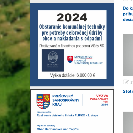
Do k
prib
desi
1
Stol