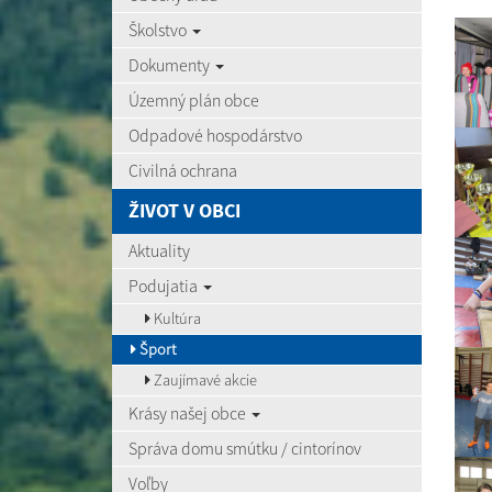
Školstvo
Dokumenty
Územný plán obce
Odpadové hospodárstvo
Civilná ochrana
ŽIVOT V OBCI
Aktuality
Podujatia
Kultúra
Šport
Zaujímavé akcie
Krásy našej obce
Správa domu smútku / cintorínov
Voľby