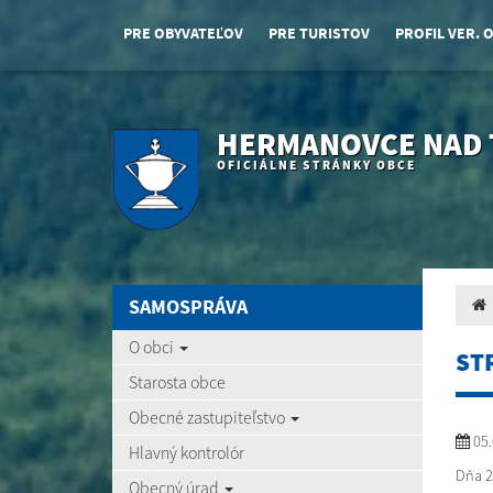
PRE OBYVATEĽOV
PRE TURISTOV
PROFIL VER. 
HERMANOVCE NAD
OFICIÁLNE STRÁNKY OBCE
SAMOSPRÁVA
O obci
ST
Starosta obce
Obecné zastupiteľstvo
05.
Hlavný kontrolór
Dňa 2
Obecný úrad