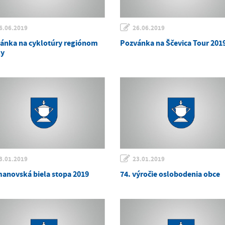
6.06.2019
26.06.2019
ánka na cyklotúry regiónom
Pozvánka na Ščevica Tour 201
y
3.01.2019
23.01.2019
anovská biela stopa 2019
74. výročie oslobodenia obce