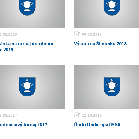
0.01.2019
09.08.2018
ánka na turnaj v stolnom
Výstup na Šimonku 2018
se 2019
9.02.2017
11.10.2016
notenisový turnaj 2017
Ďoďo Ondič opäť MSR