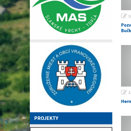
2
Pozv
Bučk
2
Herm
PROJEKTY