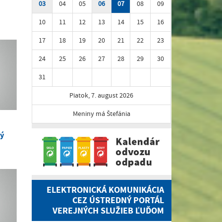
03
04
05
06
07
08
09
10
11
12
13
14
15
16
17
18
19
20
21
22
23
24
25
26
27
28
29
30
31
Piatok, 7. august 2026
Meniny má Štefánia
vý
ELEKTRONICKÁ KOMUNIKÁCIA
CEZ ÚSTREDNÝ PORTÁL
VEREJNÝCH SLUŽIEB ĽUĎOM