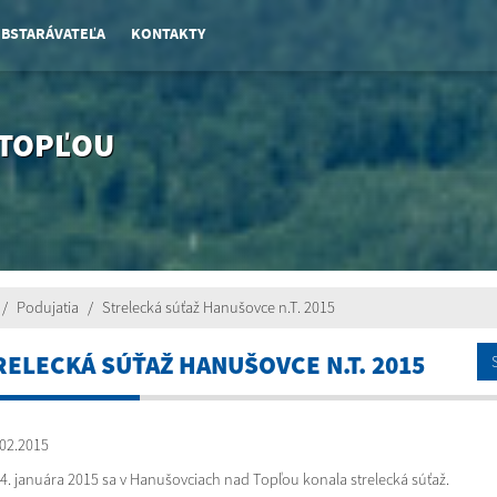
OBSTARÁVATEĽA
KONTAKTY
 TOPĽOU
Podujatia
Strelecká súťaž Hanušovce n.T. 2015
RELECKÁ SÚŤAŽ HANUŠOVCE N.T. 2015
02.2015
4. januára 2015 sa v Hanušovciach nad Topľou konala strelecká súťaž.