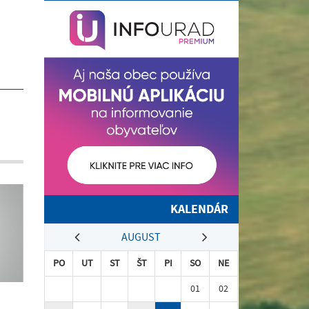
KALENDÁR
AUGUST
PO
UT
ST
ŠT
PI
SO
NE
01
02