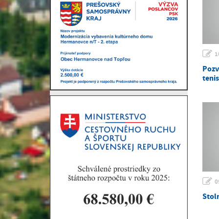
1
Pozv
teni
0
Stol