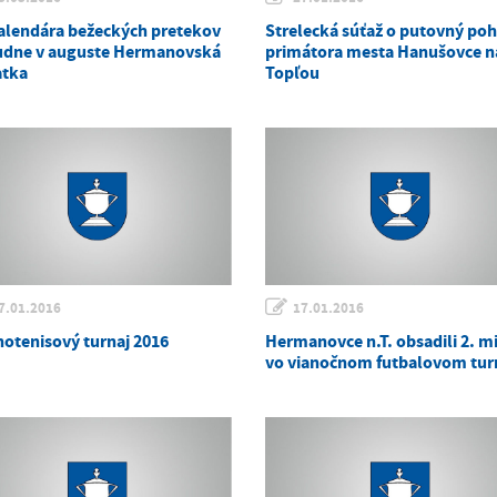
alendára bežeckých pretekov
Strelecká súťaž o putovný poh
udne v auguste Hermanovská
primátora mesta Hanušovce n
atka
Topľou
7.01.2016
17.01.2016
notenisový turnaj 2016
Hermanovce n.T. obsadili 2. m
vo vianočnom futbalovom turn