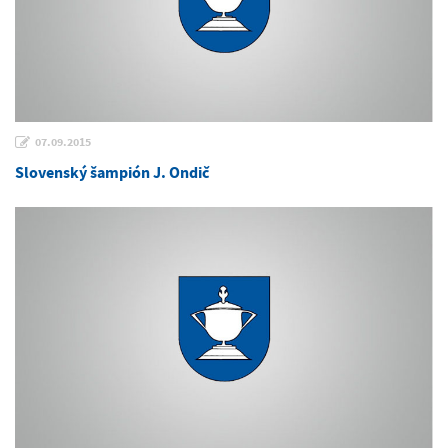
07.09.2015
Slovenský šampión J. Ondič