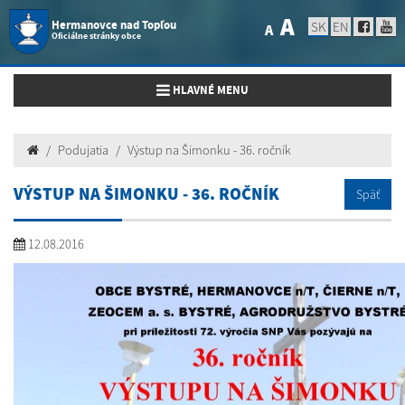
A
Hermanovce nad Topľou
SK
EN
A
Oficiálne stránky obce
Toggle navigation
HLAVNÉ MENU
Podujatia
Výstup na Šimonku - 36. ročník
VÝSTUP NA ŠIMONKU - 36. ROČNÍK
Späť
12.08.2016