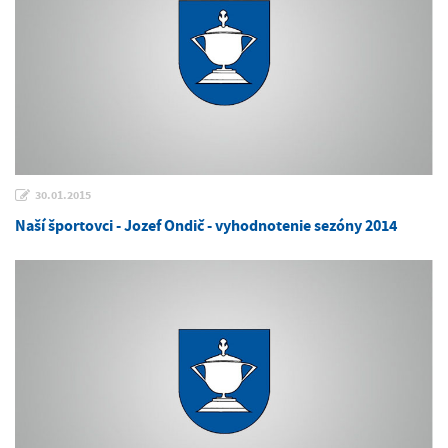
30.01.2015
Naší športovci - Jozef Ondič - vyhodnotenie sezóny 2014