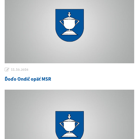
11.10.2016
Ďoďo Ondič opäť MSR