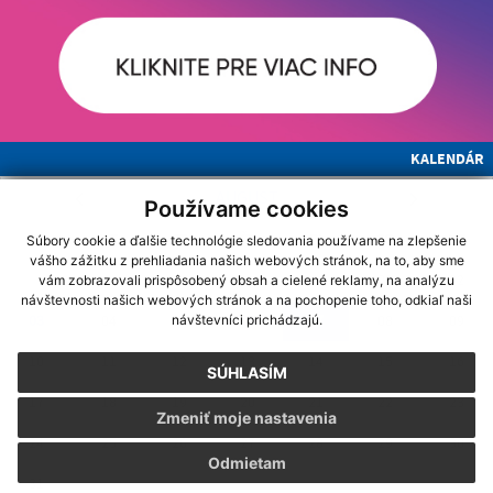
KALENDÁR
AUGUST
Používame cookies
PO
UT
ST
ŠT
PI
SO
NE
Súbory cookie a ďalšie technológie sledovania používame na zlepšenie
vášho zážitku z prehliadania našich webových stránok, na to, aby sme
01
02
vám zobrazovali prispôsobený obsah a cielené reklamy, na analýzu
návštevnosti našich webových stránok a na pochopenie toho, odkiaľ naši
03
04
05
06
07
08
09
návštevníci prichádzajú.
10
11
12
13
14
15
16
SÚHLASÍM
17
18
19
20
21
22
23
Zmeniť moje nastavenia
24
25
26
27
28
29
30
Odmietam
31