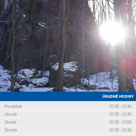
ÚRADNÉ HODINY
Pondelok
07:30 - 15:30
Utorok
07:30 - 15:30
Streda
07:30 - 17:00
Štvrtok
07:30 - 15:30