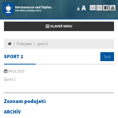
A
Hermanovce nad Topľou
SK
EN
A
Oficiálne stránky obce
Toggle navigation
HLAVNÉ MENU
Podujatia
sport 2
SPORT 2
Späť
04.02.2015
Šport 2
Zoznam podujatí:
ARCHÍV