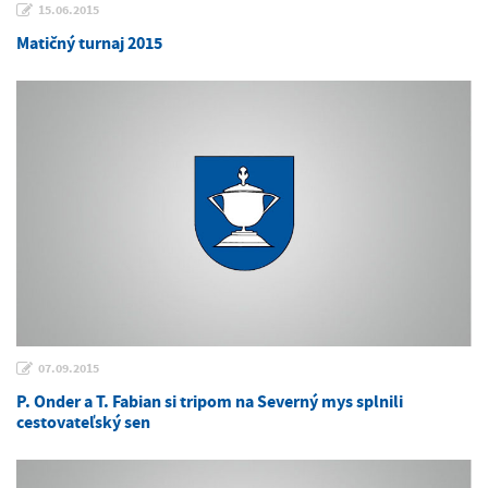
15.06.2015
Matičný turnaj 2015
07.09.2015
P. Onder a T. Fabian si tripom na Severný mys splnili
cestovateľský sen