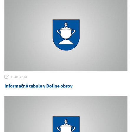
11.01.2014
Informačné tabule v Doline obrov