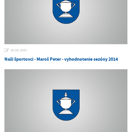
30.01.2015
Naši športovci - Maroš Peter - vyhodnotenie sezóny 2014