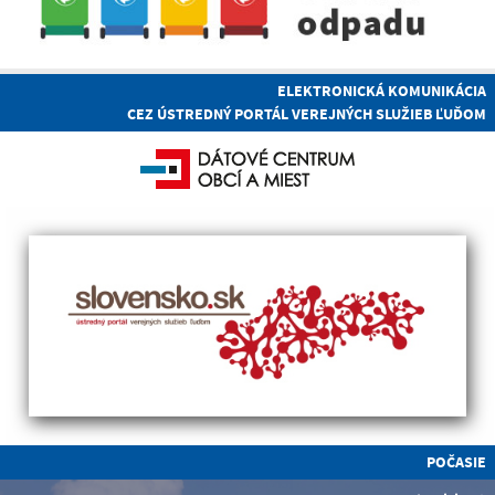
ELEKTRONICKÁ KOMUNIKÁCIA
CEZ ÚSTREDNÝ PORTÁL VEREJNÝCH SLUŽIEB ĽUĎOM
POČASIE