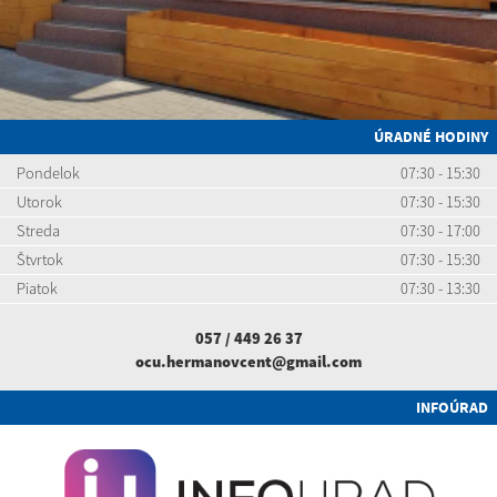
ÚRADNÉ HODINY
Pondelok
07:30 - 15:30
Utorok
07:30 - 15:30
Streda
07:30 - 17:00
Štvrtok
07:30 - 15:30
Piatok
07:30 - 13:30
057 / 449 26 37
ocu.hermanovcent@gmail.com
INFOÚRAD