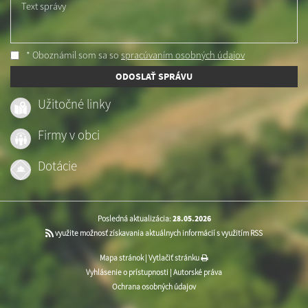
Text správy
* Oboznámil som sa so
spracúvaním osobných údajov
ODOSLAŤ SPRÁVU
Užitočné linky
Firmy v obci
Dotácie
Posledná aktualizácia:
28.05.2026
využite možnosť získavania aktuálnych informácií s využitím RSS
Mapa stránok
|
Vytlačiť stránku
Vyhlásenie o prístupnosti
|
Autorské práva
Ochrana osobných údajov