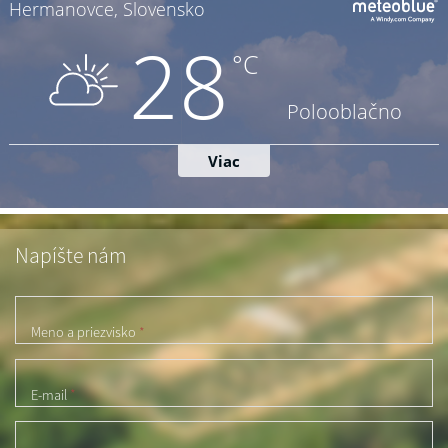
Napíšte nám
Meno a priezvisko
*
E-mail
*