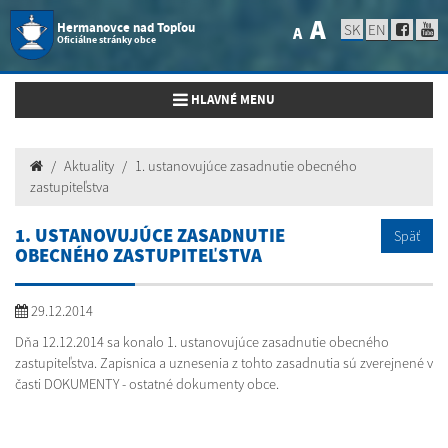
A
Hermanovce nad Topľou
SK
EN
A
Oficiálne stránky obce
Toggle navigation
HLAVNÉ MENU
Aktuality
1. ustanovujúce zasadnutie obecného
zastupiteľstva
1. USTANOVUJÚCE ZASADNUTIE
Späť
OBECNÉHO ZASTUPITEĽSTVA
29.12.2014
Dňa 12.12.2014 sa konalo 1. ustanovujúce zasadnutie obecného
zastupiteľstva. Zapisnica a uznesenia z tohto zasadnutia sú zverejnené v
časti DOKUMENTY - ostatné dokumenty obce.