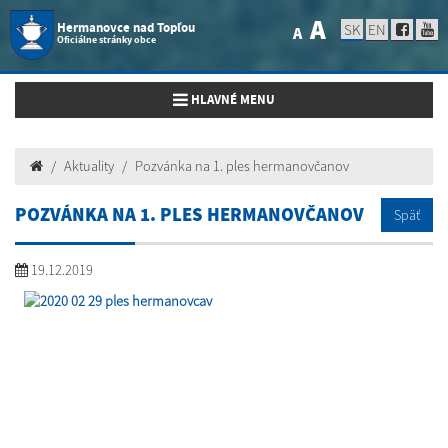
A
Hermanovce nad Topľou
SK
EN
A
Oficiálne stránky obce
Toggle navigation
HLAVNÉ MENU
Aktuality
Pozvánka na 1. ples hermanovčanov
POZVÁNKA NA 1. PLES HERMANOVČANOV
Späť
19.12.2019