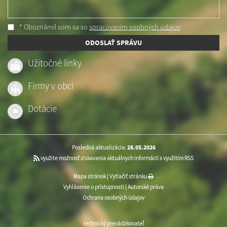
* Oboznámil som sa so
spracúvaním osobných údajov
ODOSLAŤ SPRÁVU
Užitočné linky
Firmy v obci
Dotácie
Posledná aktualizácia:
28.05.2026
využite možnosť získavania aktuálnych informácií s využitím RSS
Mapa stránok
|
Vytlačiť stránku
Vyhlásenie o prístupnosti
|
Autorské práva
Ochrana osobných údajov
technický prevádzkovateľ