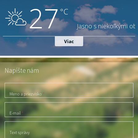
Napíšte nám
Meno a priezvisko
*
E-mail
*
Text správy