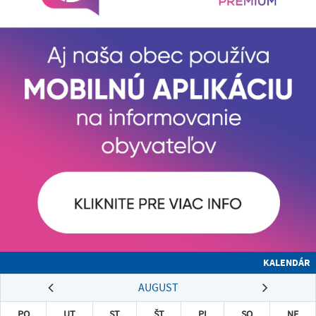
KALENDÁR
AUGUST
PO
UT
ST
ŠT
PI
SO
NE