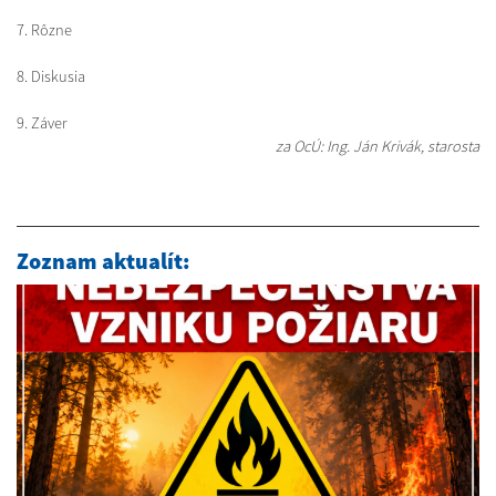
7. Rôzne
8. Diskusia
9. Záver
za OcÚ: Ing. Ján Krivák, starosta
Zoznam aktualít: