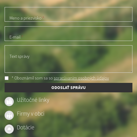
Meno a priezvisko
*
E-mail
*
Text správy
* Oboznámil som sa so
spracúvaním osobných údajov
ODOSLAŤ SPRÁVU
Užitočné linky
Firmy v obci
Dotácie