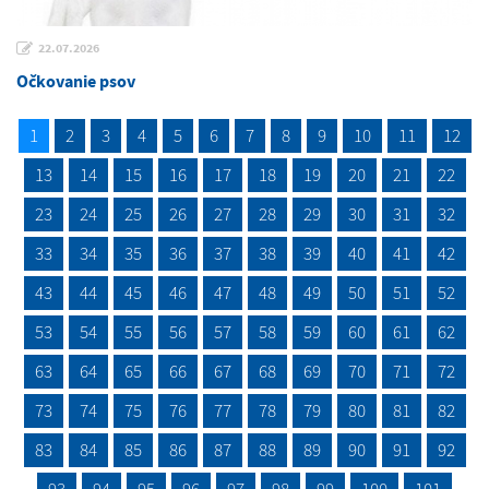
22.07.2026
Očkovanie psov
1
2
3
4
5
6
7
8
9
10
11
12
13
14
15
16
17
18
19
20
21
22
23
24
25
26
27
28
29
30
31
32
33
34
35
36
37
38
39
40
41
42
43
44
45
46
47
48
49
50
51
52
53
54
55
56
57
58
59
60
61
62
63
64
65
66
67
68
69
70
71
72
73
74
75
76
77
78
79
80
81
82
83
84
85
86
87
88
89
90
91
92