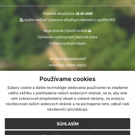
Posledná aktualizácia:
28.05.2026
využite možnosť získavania aktuálnych informácií s využitím RSS
Mapa stránok
|
Vytlačiť stránku
Vyhlásenie o prístupnosti
|
Autorské práva
Ochrana osobných údajov
technický prevádzkovateľ
webdesign
|
webex.digital
CMS systém (redakčný) systém ECHELON 2
,
web portál
,
Používame cookies
webhosting
,
webex.digital
,
domény
,
registrácia domény
,
Súbory cookie a ďalšie technológie sledovania používame na zlepšenie
spoločnosť webex.digital
vášho zážitku z prehliadania našich webových stránok, na to, aby sme
vám zobrazovali prispôsobený obsah a cielené reklamy, na analýzu
návštevnosti našich webových stránok a na pochopenie toho, odkiaľ naši
návštevníci prichádzajú.
SÚHLASÍM