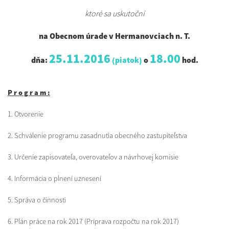
ktoré sa uskutoční
na Obecnom úrade v Hermanovciach n. T.
25.11.2016
18.00
dňa:
(piatok)
o
hod.
P r o g r a m :
1. Otvorenie
2. Schválenie programu zasadnutia obecného zastupiteľstva
3. Určenie zapisovateľa, overovateľov a návrhovej komisie
4. Informácia o plnení uznesení
5. Správa o činnosti
6. Plán práce na rok 2017 (Príprava rozpočtu na rok 2017)