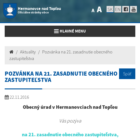
A
Hermanovce nad Topľou
SK
EN
A
Oficiálne stránky obce
Toggle navigation
HLAVNÉ MENU
Aktuality
Pozvánka na 21. zasadnutie obecného
zastupiteľstva
POZVÁNKA NA 21. ZASADNUTIE OBECNÉHO
Späť
ZASTUPITEĽSTVA
22.11.2016
Obecný úrad v Hermanovciach nad Topľou
Vás pozýva
na 21. zasadnutie obecného zastupiteľstva,