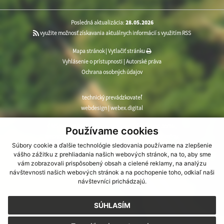
Posledná aktualizácia:
28.05.2026
využite možnosť získavania aktuálnych informácií s využitím RSS
Mapa stránok
|
Vytlačiť stránku
Vyhlásenie o prístupnosti
|
Autorské práva
Ochrana osobných údajov
technický prevádzkovateľ
webdesign
|
webex.digital
CMS systém (redakčný) systém ECHELON 2
,
web portál
,
Používame cookies
webhosting
,
webex.digital
,
domény
,
registrácia domény
,
Súbory cookie a ďalšie technológie sledovania používame na zlepšenie
spoločnosť webex.digital
vášho zážitku z prehliadania našich webových stránok, na to, aby sme
vám zobrazovali prispôsobený obsah a cielené reklamy, na analýzu
návštevnosti našich webových stránok a na pochopenie toho, odkiaľ naši
návštevníci prichádzajú.
SÚHLASÍM