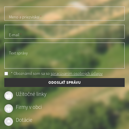
Meno a priezvisko
*
E-mail
*
Text správy
* Oboznámil som sa so
spracúvaním osobných údajov
ODOSLAŤ SPRÁVU
Užitočné linky
Firmy v obci
Dotácie