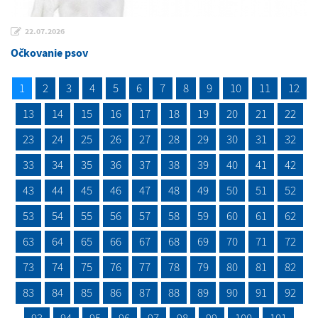
22.07.2026
Očkovanie psov
1
2
3
4
5
6
7
8
9
10
11
12
13
14
15
16
17
18
19
20
21
22
23
24
25
26
27
28
29
30
31
32
33
34
35
36
37
38
39
40
41
42
43
44
45
46
47
48
49
50
51
52
53
54
55
56
57
58
59
60
61
62
63
64
65
66
67
68
69
70
71
72
73
74
75
76
77
78
79
80
81
82
83
84
85
86
87
88
89
90
91
92