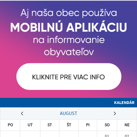
KALENDÁR
AUGUST
PO
UT
ST
ŠT
PI
SO
NE
01
02