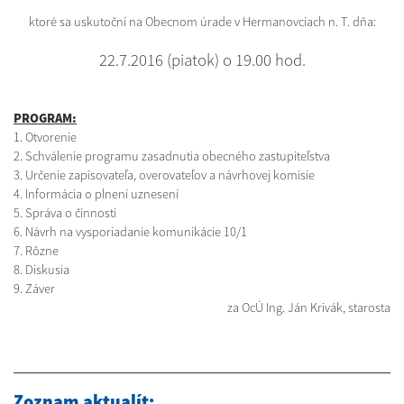
ktoré sa uskutoční na Obecnom úrade v Hermanovciach n. T. dňa:
22.7.2016 (piatok) o 19.00 hod.
PROGRAM:
1. Otvorenie
2. Schválenie programu zasadnutia obecného zastupiteľstva
3. Určenie zapisovateľa, overovateľov a návrhovej komisie
4. Informácia o plnení uznesení
5. Správa o činnosti
6. Návrh na vysporiadanie komunikácie 10/1
7. Rôzne
8. Diskusia
9. Záver
za OcÚ Ing. Ján Krivák, starosta
Zoznam aktualít: