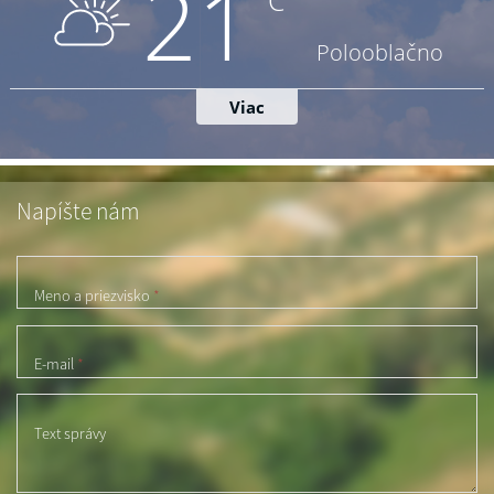
Napíšte nám
Meno a priezvisko
*
E-mail
*
Text správy