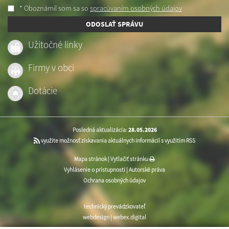
* Oboznámil som sa so
spracúvaním osobných údajov
ODOSLAŤ SPRÁVU
Užitočné linky
Firmy v obci
Dotácie
Posledná aktualizácia:
28.05.2026
využite možnosť získavania aktuálnych informácií s využitím RSS
Mapa stránok
|
Vytlačiť stránku
Vyhlásenie o prístupnosti
|
Autorské práva
Ochrana osobných údajov
technický prevádzkovateľ
webdesign
|
webex.digital