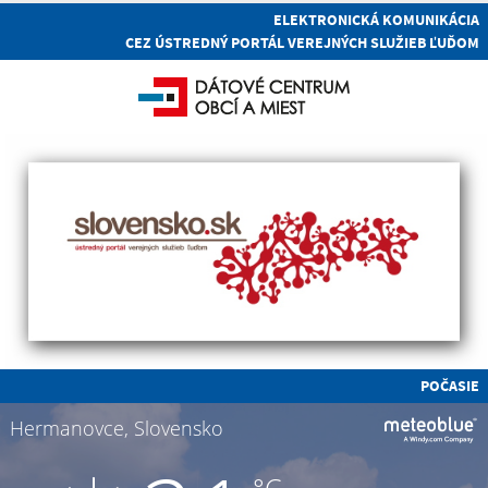
ELEKTRONICKÁ KOMUNIKÁCIA
CEZ ÚSTREDNÝ PORTÁL VEREJNÝCH SLUŽIEB ĽUĎOM
POČASIE