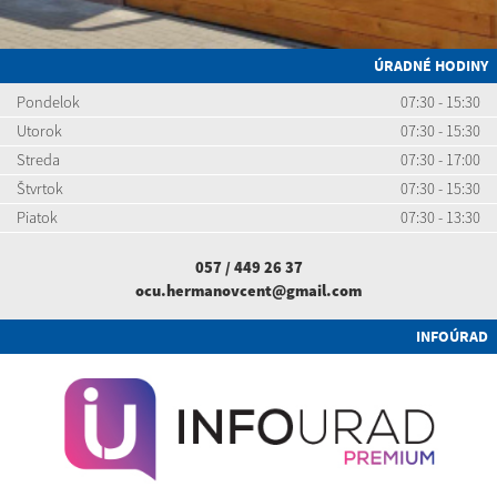
ÚRADNÉ HODINY
Pondelok
07:30 - 15:30
Utorok
07:30 - 15:30
Streda
07:30 - 17:00
Štvrtok
07:30 - 15:30
Piatok
07:30 - 13:30
057 / 449 26 37
ocu.hermanovcent@gmail.com
INFOÚRAD