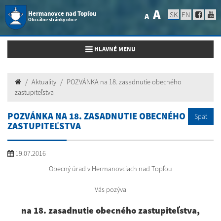
A
Hermanovce nad Topľou
SK
EN
A
Oficiálne stránky obce
Toggle navigation
HLAVNÉ MENU
Aktuality
POZVÁNKA na 18. zasadnutie obecného
zastupiteľstva
POZVÁNKA NA 18. ZASADNUTIE OBECNÉHO
Späť
ZASTUPITEĽSTVA
19.07.2016
Obecný úrad v Hermanovciach nad Topľou
Vás pozýva
na 18. zasadnutie obecného zastupiteľstva,