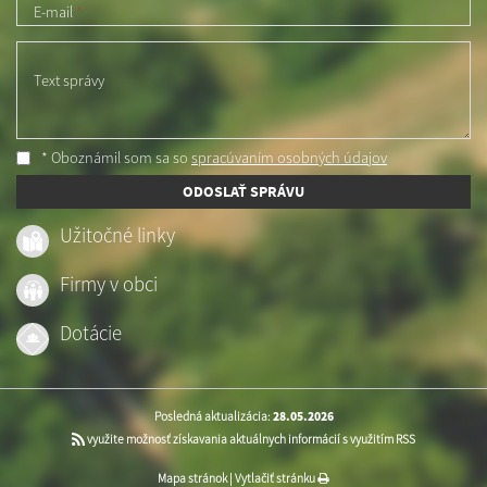
E-mail
*
Text správy
* Oboznámil som sa so
spracúvaním osobných údajov
ODOSLAŤ SPRÁVU
Užitočné linky
Firmy v obci
Dotácie
Posledná aktualizácia:
28.05.2026
využite možnosť získavania aktuálnych informácií s využitím RSS
Mapa stránok
|
Vytlačiť stránku