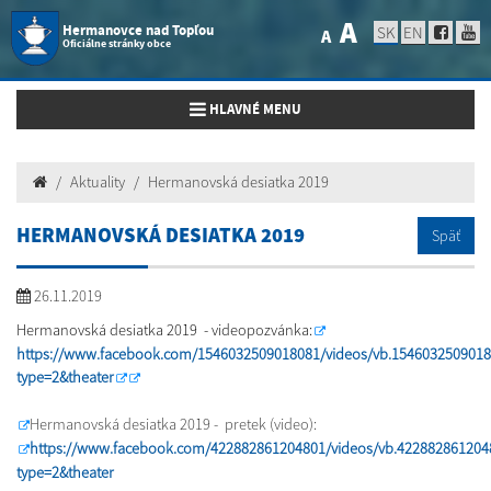
A
Hermanovce nad Topľou
SK
EN
A
Oficiálne stránky obce
Toggle navigation
HLAVNÉ MENU
Aktuality
Hermanovská desiatka 2019
HERMANOVSKÁ DESIATKA 2019
Späť
26.11.2019
Hermanovská desiatka 2019 - videopozvánka:
https://www.facebook.com/1546032509018081/videos/vb.154603250901
type=2&theater
Hermanovská desiatka 2019 - pretek (video):
https://www.facebook.com/422882861204801/videos/vb.422882861204
type=2&theater