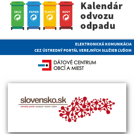
ELEKTRONICKÁ KOMUNIKÁCIA
CEZ ÚSTREDNÝ PORTÁL VEREJNÝCH SLUŽIEB ĽUĎOM