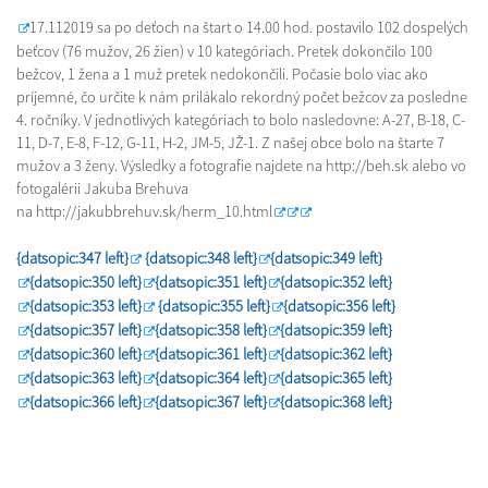
17.112019 sa po deťoch na štart o 14.00 hod. postavilo 102 dospelých
beťcov (76 mužov, 26 žien) v 10 kategóriach. Pretek dokončilo 100
bežcov, 1 žena a 1 muž pretek nedokončili. Počasie bolo viac ako
príjemné, čo určite k nám prilákalo rekordný počet bežcov za posledne
4. ročníky. V jednotlivých kategóriach to bolo nasledovne: A-27, B-18, C-
11, D-7, E-8, F-12, G-11, H-2, JM-5, JŽ-1. Z našej obce bolo na štarte 7
mužov a 3 ženy. Výsledky a fotografie najdete na http://beh.sk alebo vo
fotogalérii Jakuba Brehuva
na http://jakubbrehuv.sk/herm_10.html
{datsopic:347 left}
{datsopic:348 left}
{datsopic:349 left}
{datsopic:350 left}
{datsopic:351 left}
{datsopic:352 left}
{datsopic:353 left}
{datsopic:355 left}
{datsopic:356 left}
{datsopic:357 left}
{datsopic:358 left}
{datsopic:359 left}
{datsopic:360 left}
{datsopic:361 left}
{datsopic:362 left}
{datsopic:363 left}
{datsopic:364 left}
{datsopic:365 left}
{datsopic:366 left}
{datsopic:367 left}
{datsopic:368 left}