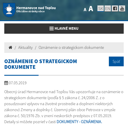
A
Hermanovce nad Topľou
SK
EN
A
Oficiálne stránky obce
Toggle navigation
HLAVNÉ MENU
Aktuality
Oznámenie o strategickom dokumente
OZNÁMENIE O STRATEGICKOM
Späť
DOKUMENTE
07.05.2019
Obecný úrad Hermanovce nad Topľou Vás upozorňuje na oznámenie o
strategickom dokumente (podľa § 5 zákona č. 24/2006 Z. z o
posudzovaní vplyvov na životné prostredie a doplnení niektorých
zákonov) Zmeny a doplnky č. Územný plán obce Petrovce v zmysle
zákona č. 50/1976 Zb. v znení neskorších predpisov z 07.05.2019.
Detaily si môžete pozrieť v časti
DOKUMENTY - OZNÁMENIA.