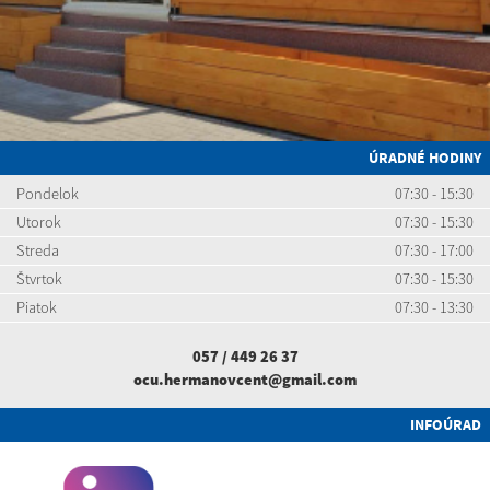
ÚRADNÉ HODINY
Pondelok
07:30 - 15:30
Utorok
07:30 - 15:30
Streda
07:30 - 17:00
Štvrtok
07:30 - 15:30
Piatok
07:30 - 13:30
057 / 449 26 37
ocu.hermanovcent@gmail.com
INFOÚRAD