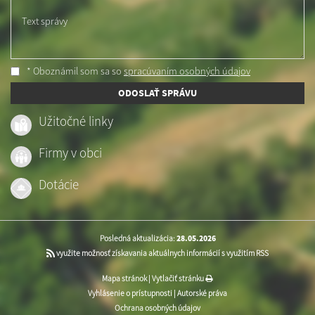
Text správy
* Oboznámil som sa so
spracúvaním osobných údajov
ODOSLAŤ SPRÁVU
Užitočné linky
Firmy v obci
Dotácie
Posledná aktualizácia:
28.05.2026
využite možnosť získavania aktuálnych informácií s využitím RSS
Mapa stránok
|
Vytlačiť stránku
Vyhlásenie o prístupnosti
|
Autorské práva
Ochrana osobných údajov