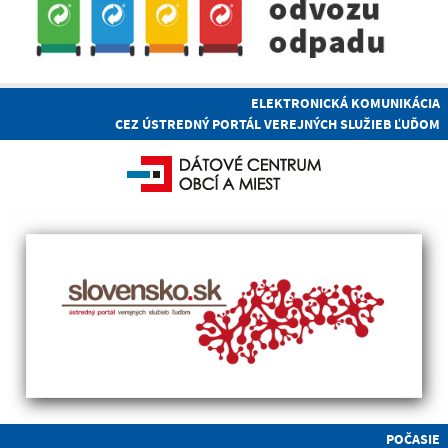
ELEKTRONICKÁ KOMUNIKÁCIA
CEZ ÚSTREDNÝ PORTÁL VEREJNÝCH SLUŽIEB ĽUĎOM
POČASIE