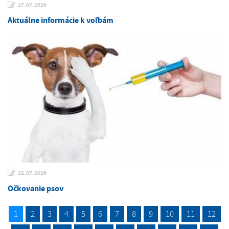
27.07.2026
Aktuálne informácie k voľbám
22.07.2026
Očkovanie psov
1
2
3
4
5
6
7
8
9
10
11
12