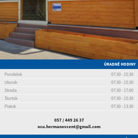
ÚRADNÉ HODINY
Pondelok
07:30 - 15:30
Utorok
07:30 - 15:30
Streda
07:30 - 17:00
Štvrtok
07:30 - 15:30
Piatok
07:30 - 13:30
057 / 449 26 37
ocu.hermanovcent@gmail.com