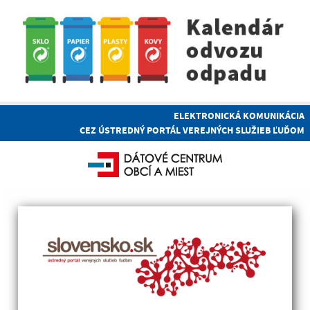
ELEKTRONICKÁ KOMUNIKÁCIA
CEZ ÚSTREDNÝ PORTÁL VEREJNÝCH SLUŽIEB ĽUĎOM