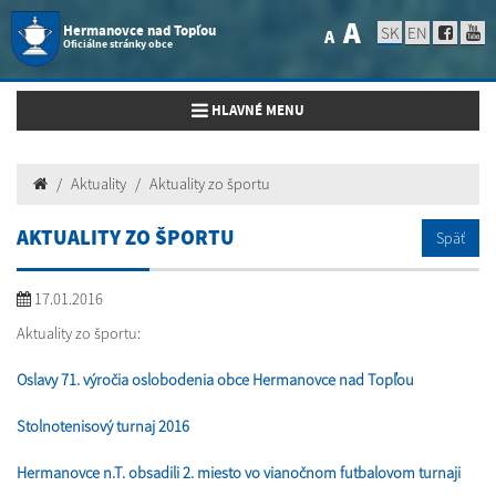
A
Hermanovce nad Topľou
SK
EN
A
Oficiálne stránky obce
Toggle navigation
HLAVNÉ MENU
Aktuality
Aktuality zo športu
AKTUALITY ZO ŠPORTU
Späť
17.01.2016
Aktuality zo športu:
Oslavy 71. výročia oslobodenia obce Hermanovce nad Topľou
Stolnotenisový turnaj 2016
Hermanovce n.T. obsadili 2. miesto vo vianočnom futbalovom turnaji