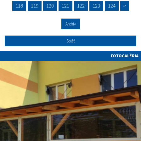
118
119
120
121
122
123
124
>
Archív
Späť
FOTOGALÉRIA