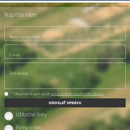
Napíšte nám
Meno a priezvisko
*
E-mail
*
Text správy
* Oboznámil som sa so
spracúvaním osobných údajov
ODOSLAŤ SPRÁVU
Užitočné linky
Firmy v obci