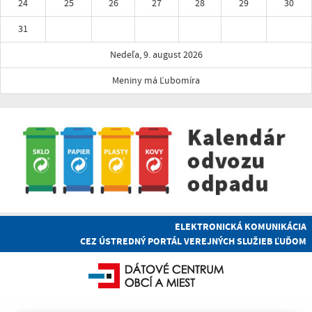
24
25
26
27
28
29
30
31
Nedeľa, 9. august 2026
Meniny má Ľubomíra
ELEKTRONICKÁ KOMUNIKÁCIA
CEZ ÚSTREDNÝ PORTÁL VEREJNÝCH SLUŽIEB ĽUĎOM