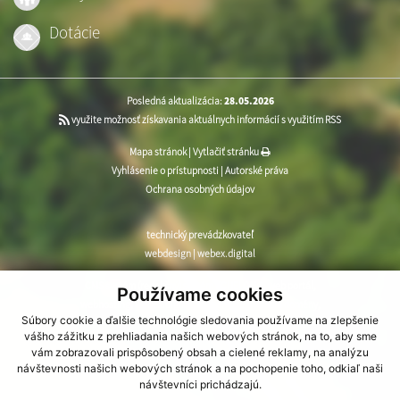
Dotácie
Posledná aktualizácia:
28.05.2026
využite možnosť získavania aktuálnych informácií s využitím RSS
Mapa stránok
|
Vytlačiť stránku
Vyhlásenie o prístupnosti
|
Autorské práva
Ochrana osobných údajov
technický prevádzkovateľ
webdesign
|
webex.digital
CMS systém (redakčný) systém ECHELON 2
,
web portál
,
Používame cookies
webhosting
,
webex.digital
,
domény
,
registrácia domény
,
Súbory cookie a ďalšie technológie sledovania používame na zlepšenie
spoločnosť webex.digital
vášho zážitku z prehliadania našich webových stránok, na to, aby sme
vám zobrazovali prispôsobený obsah a cielené reklamy, na analýzu
návštevnosti našich webových stránok a na pochopenie toho, odkiaľ naši
návštevníci prichádzajú.