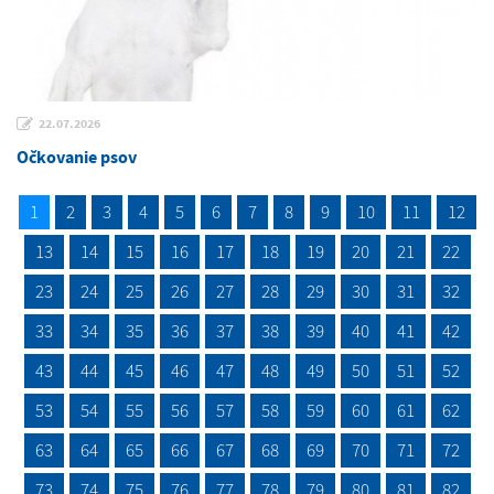
22.07.2026
Očkovanie psov
1
2
3
4
5
6
7
8
9
10
11
12
13
14
15
16
17
18
19
20
21
22
23
24
25
26
27
28
29
30
31
32
33
34
35
36
37
38
39
40
41
42
43
44
45
46
47
48
49
50
51
52
53
54
55
56
57
58
59
60
61
62
63
64
65
66
67
68
69
70
71
72
73
74
75
76
77
78
79
80
81
82