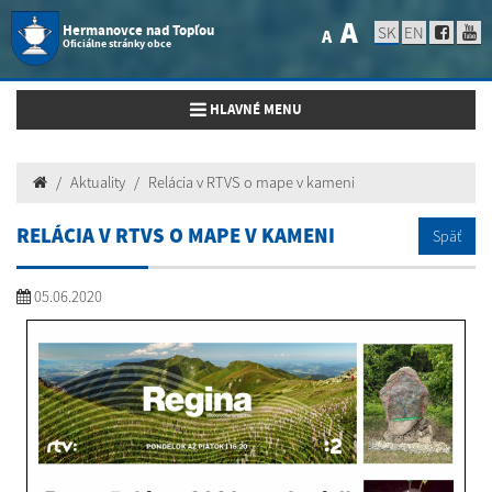
A
Hermanovce nad Topľou
SK
EN
A
Oficiálne stránky obce
Toggle navigation
HLAVNÉ MENU
Aktuality
Relácia v RTVS o mape v kameni
RELÁCIA V RTVS O MAPE V KAMENI
Späť
05.06.2020