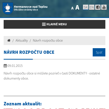
A
Hermanovce nad Topľou
SK
EN
A
Oficiálne stránky obce
Toggle navigation
HLAVNÉ MENU
Aktuality
Návrh rozpočtu obce
NÁVRH ROZPOČTU OBCE
Späť
09.01.2015
Návrh rozpočtu obce si môžete pozrieť v časti DOKUMENTY - ostatné
dokumenty obce.
Zoznam aktualít: