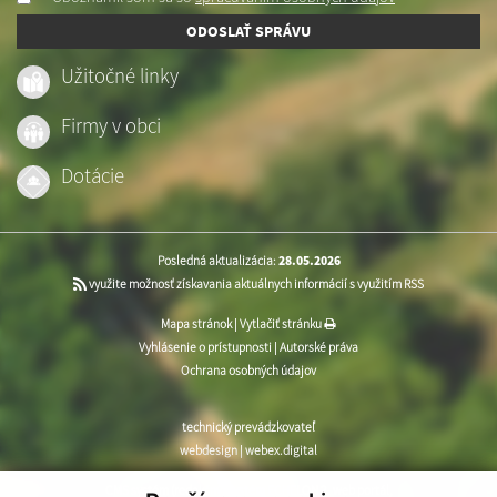
ODOSLAŤ SPRÁVU
Užitočné linky
Firmy v obci
Dotácie
Posledná aktualizácia:
28.05.2026
využite možnosť získavania aktuálnych informácií s využitím RSS
Mapa stránok
|
Vytlačiť stránku
Vyhlásenie o prístupnosti
|
Autorské práva
Ochrana osobných údajov
technický prevádzkovateľ
webdesign
|
webex.digital
CMS systém (redakčný) systém ECHELON 2
,
web portál
,