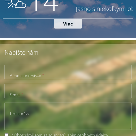
Napíšte nám
Meno a priezvisko
*
E-mail
*
Text správy
* Oboznámil som sa so
spracúvaním osobných údajov