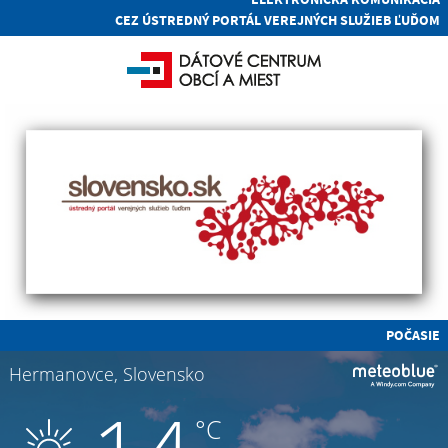
CEZ ÚSTREDNÝ PORTÁL VEREJNÝCH SLUŽIEB ĽUĎOM
POČASIE