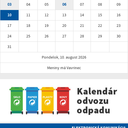
03
04
05
06
07
08
09
10
11
12
13
14
15
16
17
18
19
20
21
22
23
24
25
26
27
28
29
30
31
Pondelok, 10. august 2026
Meniny má Vavrinec
ELEKTRONICKÁ KOMUNIKÁCIA