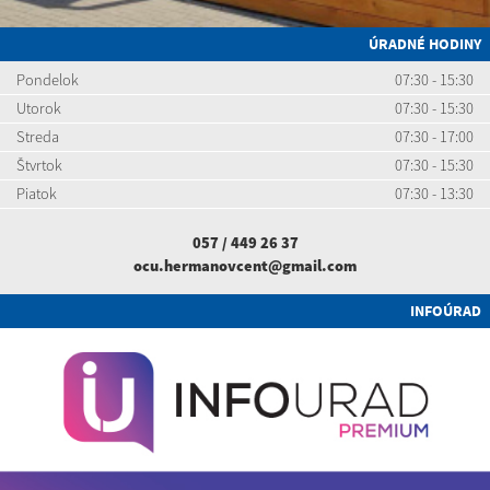
ÚRADNÉ HODINY
Pondelok
07:30 - 15:30
Utorok
07:30 - 15:30
Streda
07:30 - 17:00
Štvrtok
07:30 - 15:30
Piatok
07:30 - 13:30
057 / 449 26 37
ocu.hermanovcent@gmail.com
INFOÚRAD