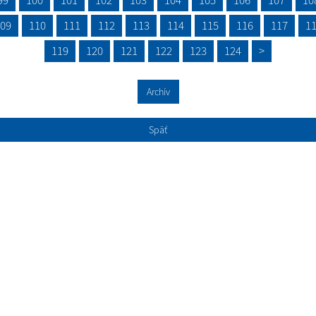
09
110
111
112
113
114
115
116
117
1
119
120
121
122
123
124
>
Archív
Späť