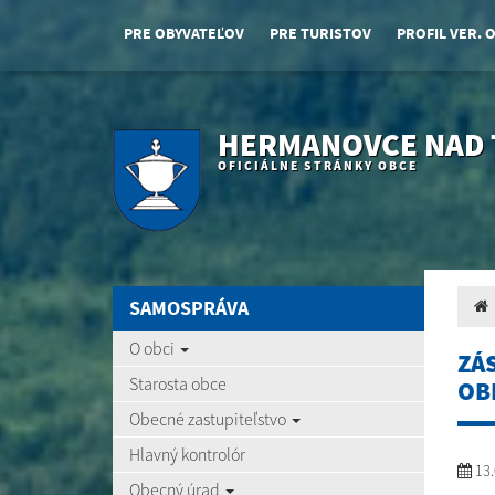
PRE OBYVATEĽOV
PRE TURISTOV
PROFIL VER. 
HERMANOVCE NAD
OFICIÁLNE STRÁNKY OBCE
SAMOSPRÁVA
O obci
ZÁ
Starosta obce
OB
Obecné zastupiteľstvo
Hlavný kontrolór
13.
Obecný úrad