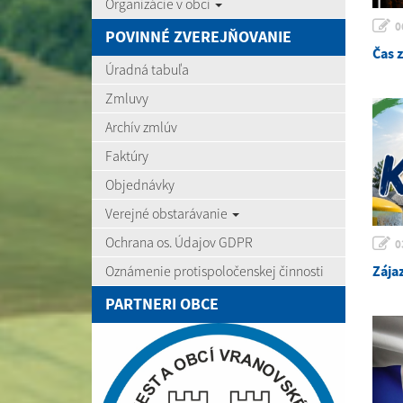
Organizácie v obci
0
POVINNÉ ZVEREJŇOVANIE
Čas 
Úradná tabuľa
Zmluvy
Archív zmlúv
Faktúry
Objednávky
Verejné obstarávanie
Ochrana os. Údajov GDPR
0
Zája
Oznámenie protispoločenskej činnosti
PARTNERI OBCE