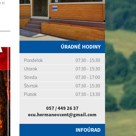
 si
ÚRADNÉ HODINY
Pondelok
07:30 - 15:30
Utorok
07:30 - 15:30
Streda
07:30 - 17:00
Štvrtok
07:30 - 15:30
Piatok
07:30 - 13:30
057 / 449 26 37
ocu.hermanovcent@gmail.com
INFOÚRAD