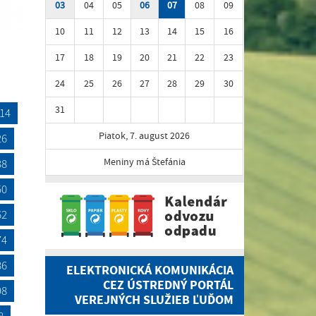
03
04
05
06
07
08
09
10
11
12
13
14
15
16
17
18
19
20
21
22
23
24
25
26
27
28
29
30
31
14
Piatok, 7. august 2026
26
Meniny má Štefánia
38
50
62
74
86
ELEKTRONICKÁ KOMUNIKÁCIA
CEZ ÚSTREDNÝ PORTÁL
98
VEREJNÝCH SLUŽIEB ĽUĎOM
8