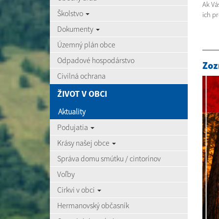
Ak Vá
Školstvo
ich p
Dokumenty
Územný plán obce
Odpadové hospodárstvo
Zoz
Civilná ochrana
ŽIVOT V OBCI
Aktuality
Podujatia
Krásy našej obce
Správa domu smútku / cintorínov
Voľby
Cirkvi v obci
Hermanovský občasník