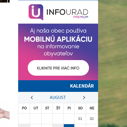
KALENDÁR
AUGUST
PO
UT
ST
ŠT
PI
SO
NE
01
02