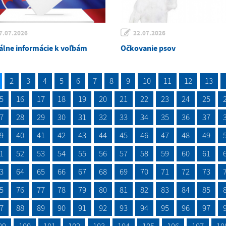
7.07.2026
22.07.2026
álne informácie k voľbám
Očkovanie psov
2
3
4
5
6
7
8
9
10
11
12
13
5
16
17
18
19
20
21
22
23
24
25
7
28
29
30
31
32
33
34
35
36
37
9
40
41
42
43
44
45
46
47
48
49
1
52
53
54
55
56
57
58
59
60
61
3
64
65
66
67
68
69
70
71
72
73
5
76
77
78
79
80
81
82
83
84
85
7
88
89
90
91
92
93
94
95
96
97
99
100
101
102
103
104
105
106
107
10