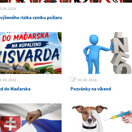
6.08.2026
zvýšeného rizika vzniku požiaru
3.08.2026
03.08.2026
zd do Maďarska
Pozvánky na víkend