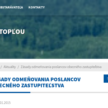
OBSTARÁVATEĽA
KONTAKTY
 TOPĽOU
Aktuality
Zásady odmeňovania poslancov obecného zastupiteľstva
SADY ODMEŇOVANIA POSLANCOV
ECNÉHO ZASTUPITEĽSTVA
01.2015