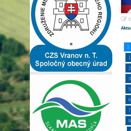
2
Aktu
1
1
2
3
5
6
7
8