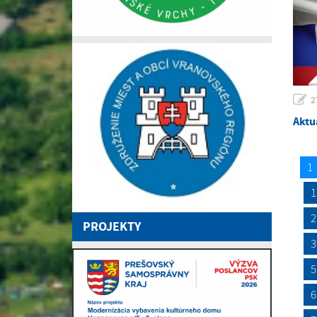
2
Aktu
1
1
2
PROJEKTY
3
5
6