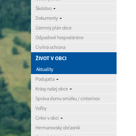
Školstvo
Dokumenty
Územný plán obce
Odpadové hospodárstvo
Civilná ochrana
ŽIVOT V OBCI
Aktuality
Podujatia
Krásy našej obce
Správa domu smútku / cintorínov
Voľby
Cirkvi v obci
Hermanovský občasník