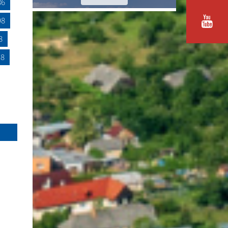
86
98
8
18