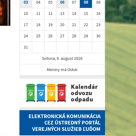
03
04
05
06
07
08
09
10
11
12
13
14
15
16
17
18
19
20
21
22
23
24
25
26
27
28
29
30
31
Sobota, 8. august 2026
Meniny má Oskár
ELEKTRONICKÁ KOMUNIKÁCIA
CEZ ÚSTREDNÝ PORTÁL
VEREJNÝCH SLUŽIEB ĽUĎOM