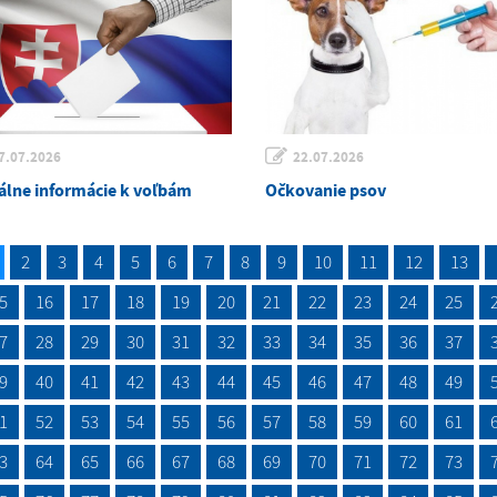
7.07.2026
22.07.2026
álne informácie k voľbám
Očkovanie psov
2
3
4
5
6
7
8
9
10
11
12
13
5
16
17
18
19
20
21
22
23
24
25
7
28
29
30
31
32
33
34
35
36
37
9
40
41
42
43
44
45
46
47
48
49
1
52
53
54
55
56
57
58
59
60
61
3
64
65
66
67
68
69
70
71
72
73