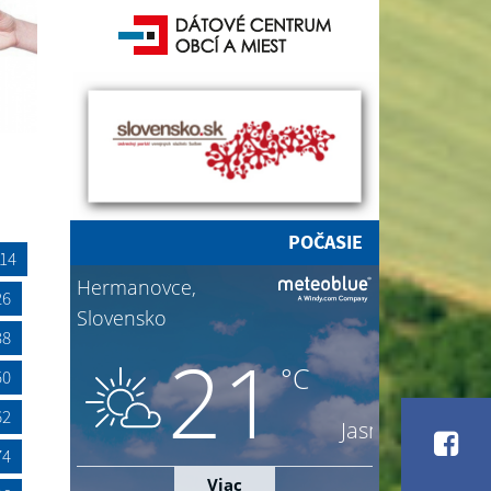
POČASIE
14
26
38
50
62
74