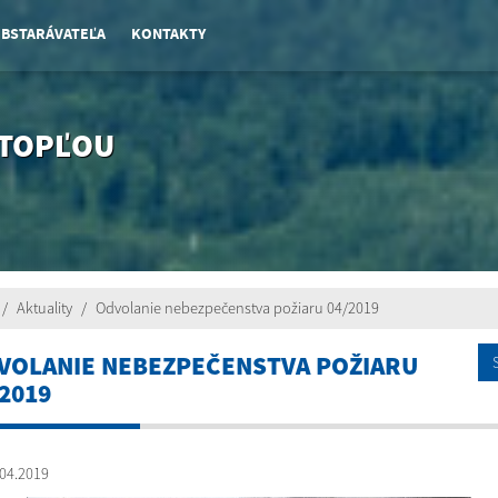
OBSTARÁVATEĽA
KONTAKTY
 TOPĽOU
Aktuality
Odvolanie nebezpečenstva požiaru 04/2019
VOLANIE NEBEZPEČENSTVA POŽIARU
2019
04.2019