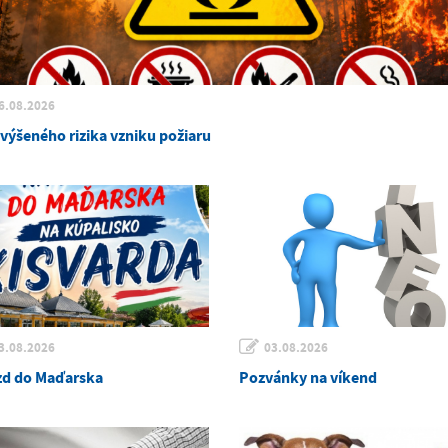
6.08.2026
zvýšeného rizika vzniku požiaru
3.08.2026
03.08.2026
zd do Maďarska
Pozvánky na víkend