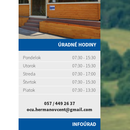
ÚRADNÉ HODINY
Pondelok
07:30 - 15:30
Utorok
07:30 - 15:30
Streda
07:30 - 17:00
Štvrtok
07:30 - 15:30
Piatok
07:30 - 13:30
057 / 449 26 37
ocu.hermanovcent@gmail.com
INFOÚRAD