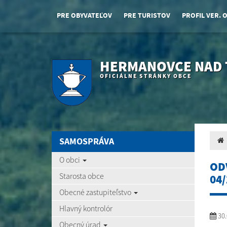
PRE OBYVATEĽOV
PRE TURISTOV
PROFIL VER. 
HERMANOVCE NAD
OFICIÁLNE STRÁNKY OBCE
SAMOSPRÁVA
O obci
OD
Starosta obce
04/
Obecné zastupiteľstvo
Hlavný kontrolór
30.
Obecný úrad