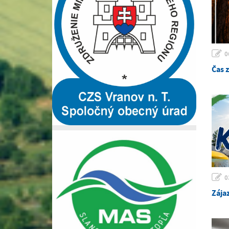
0
Čas 
0
Zája