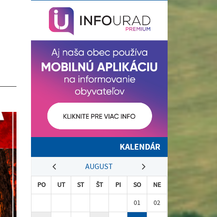
KALENDÁR
AUGUST
PO
UT
ST
ŠT
PI
SO
NE
01
02