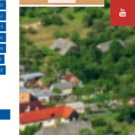
50
62
74
86
98
8
18