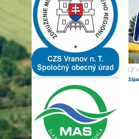
0
Zája