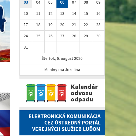
03
04
05
06
07
08
09
10
11
12
13
14
15
16
17
18
19
20
21
22
23
24
25
26
27
28
29
30
31
Štvrtok, 6. august 2026
Meniny má Jozefína
ELEKTRONICKÁ KOMUNIKÁCIA
CEZ ÚSTREDNÝ PORTÁL
VEREJNÝCH SLUŽIEB ĽUĎOM