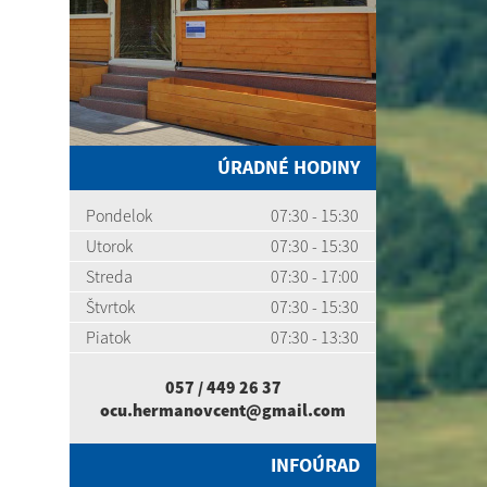
ÚRADNÉ HODINY
Pondelok
07:30 - 15:30
Utorok
07:30 - 15:30
Streda
07:30 - 17:00
Štvrtok
07:30 - 15:30
Piatok
07:30 - 13:30
057 / 449 26 37
ocu.hermanovcent@gmail.com
INFOÚRAD