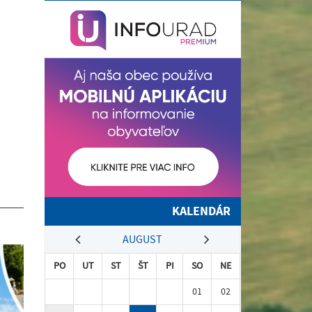
KALENDÁR
AUGUST
PO
UT
ST
ŠT
PI
SO
NE
01
02