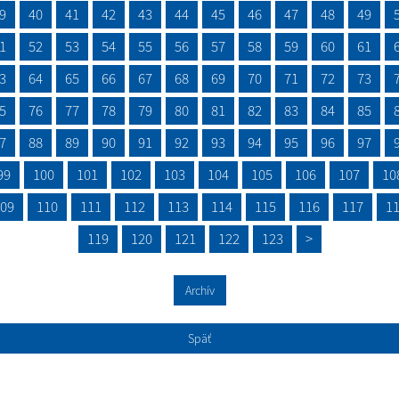
9
40
41
42
43
44
45
46
47
48
49
1
52
53
54
55
56
57
58
59
60
61
3
64
65
66
67
68
69
70
71
72
73
5
76
77
78
79
80
81
82
83
84
85
7
88
89
90
91
92
93
94
95
96
97
99
100
101
102
103
104
105
106
107
10
09
110
111
112
113
114
115
116
117
1
119
120
121
122
123
>
Archív
Späť