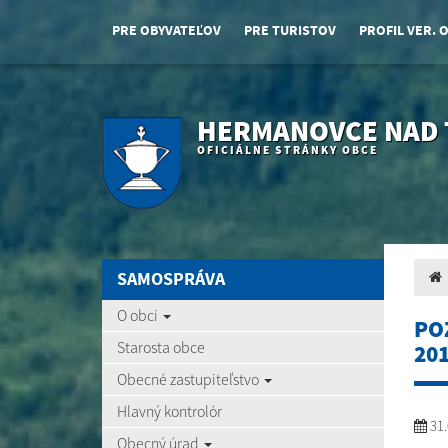
PRE OBYVATEĽOV
PRE TURISTOV
PROFIL VER. 
HERMANOVCE NAD
OFICIÁLNE STRÁNKY OBCE
SAMOSPRÁVA
O obci
PO
Starosta obce
20
Obecné zastupiteľstvo
Hlavný kontrolór
31.
Obecný úrad