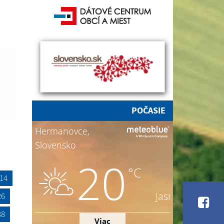
POČASIE
14
26
38