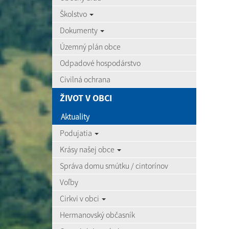
Školstvo
Dokumenty
Územný plán obce
Odpadové hospodárstvo
Civilná ochrana
ŽIVOT V OBCI
Aktuality
Podujatia
Krásy našej obce
Správa domu smútku / cintorínov
Voľby
Cirkvi v obci
Hermanovský občasník