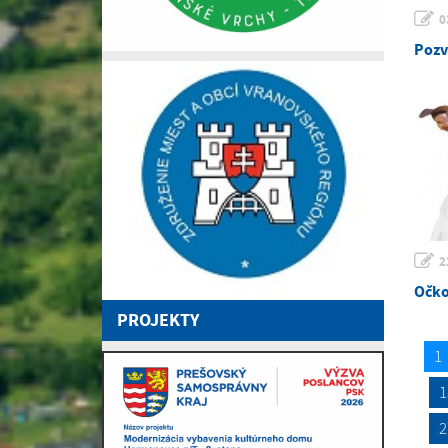
0
Pozv
2
Očko
PROJEKTY
1
1
2