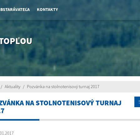
OBSTARÁVATEĽA
KONTAKTY
 TOPĽOU
Aktuality
Pozvánka na stolnotenisový turnaj 2017
ZVÁNKA NA STOLNOTENISOVÝ TURNAJ
17
01.2017