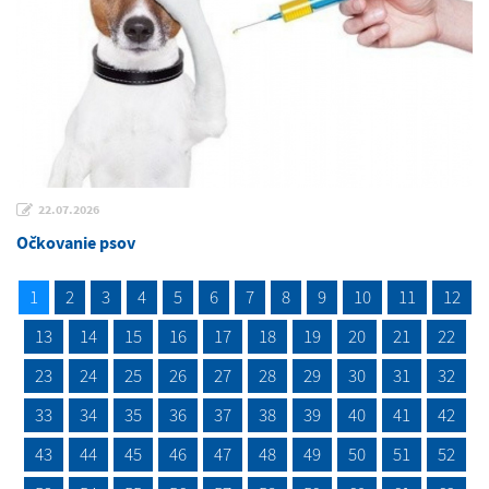
22.07.2026
Očkovanie psov
1
2
3
4
5
6
7
8
9
10
11
12
13
14
15
16
17
18
19
20
21
22
23
24
25
26
27
28
29
30
31
32
33
34
35
36
37
38
39
40
41
42
43
44
45
46
47
48
49
50
51
52