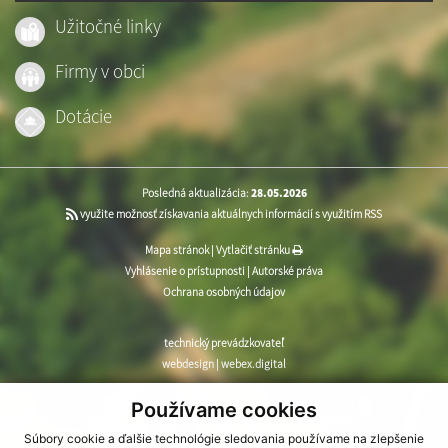
Užitočné linky
Firmy v obci
Dotácie
Posledná aktualizácia:
28.05.2026
využite možnosť získavania aktuálnych informácií s využitím RSS
Mapa stránok
|
Vytlačiť stránku
Vyhlásenie o prístupnosti
|
Autorské práva
Ochrana osobných údajov
technický prevádzkovateľ
webdesign
|
webex.digital
CMS systém (redakčný) systém ECHELON 2
,
web portál
,
Používame cookies
webhosting
,
webex.digital
,
domény
,
registrácia domény
,
Súbory cookie a ďalšie technológie sledovania používame na zlepšenie
spoločnosť webex.digital