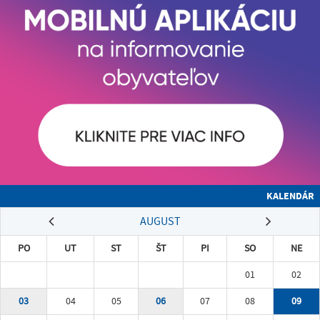
KALENDÁR
AUGUST
PO
UT
ST
ŠT
PI
SO
NE
01
02
03
04
05
06
07
08
09