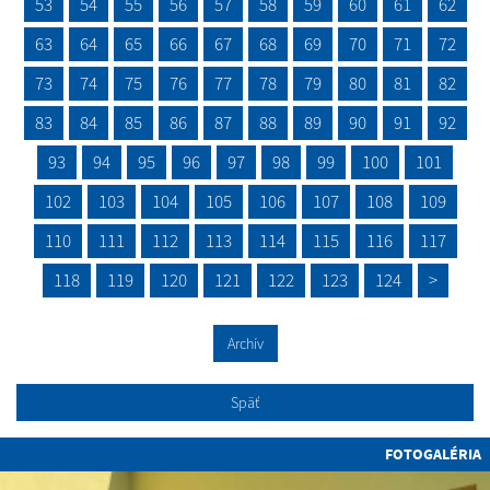
53
54
55
56
57
58
59
60
61
62
63
64
65
66
67
68
69
70
71
72
73
74
75
76
77
78
79
80
81
82
83
84
85
86
87
88
89
90
91
92
93
94
95
96
97
98
99
100
101
102
103
104
105
106
107
108
109
110
111
112
113
114
115
116
117
118
119
120
121
122
123
124
>
Archív
Späť
FOTOGALÉRIA