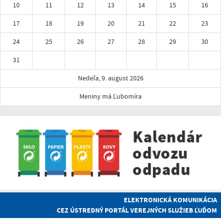
10
11
12
13
14
15
16
17
18
19
20
21
22
23
24
25
26
27
28
29
30
31
Nedeľa, 9. august 2026
Meniny má Ľubomíra
ELEKTRONICKÁ KOMUNIKÁCIA
CEZ ÚSTREDNÝ PORTÁL VEREJNÝCH SLUŽIEB ĽUĎOM