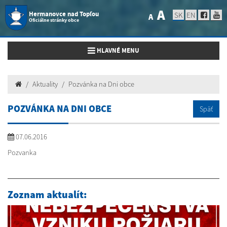
A
Hermanovce nad Topľou
SK
EN
A
Oficiálne stránky obce
Toggle navigation
HLAVNÉ MENU
Aktuality
Pozvánka na Dni obce
POZVÁNKA NA DNI OBCE
Späť
07.06.2016
Pozvanka
Zoznam aktualít: