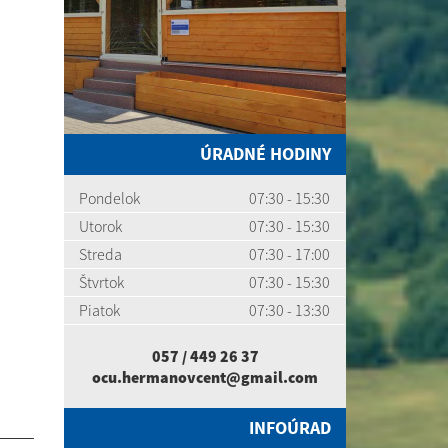
ÚRADNÉ HODINY
Pondelok
07:30 - 15:30
Utorok
07:30 - 15:30
Streda
07:30 - 17:00
Štvrtok
07:30 - 15:30
Piatok
07:30 - 13:30
057 / 449 26 37
ocu.hermanovcent@gmail.com
INFOÚRAD