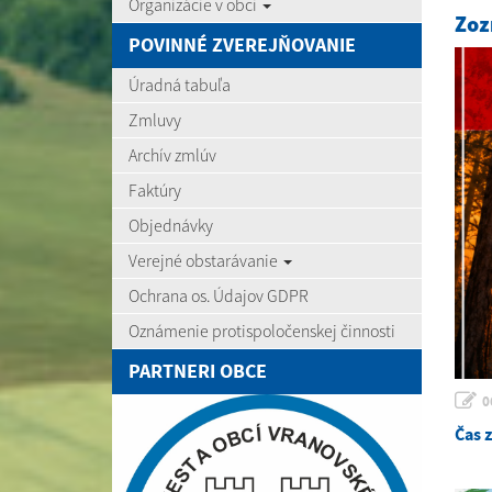
Organizácie v obci
Zoz
POVINNÉ ZVEREJŇOVANIE
Úradná tabuľa
Zmluvy
Archív zmlúv
Faktúry
Objednávky
Verejné obstarávanie
Ochrana os. Údajov GDPR
Oznámenie protispoločenskej činnosti
PARTNERI OBCE
0
Čas 