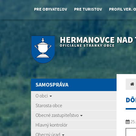
PRE OBYVATEĽOV
PRE TURISTOV
PROFIL VER. 
HERMANOVCE NAD
OFICIÁLNE STRÁNKY OBCE
SAMOSPRÁVA
O obci
DÔ
Starosta obce
Obecné zastupiteľstvo
25.
Hlavný kontrolór
Obecný úrad