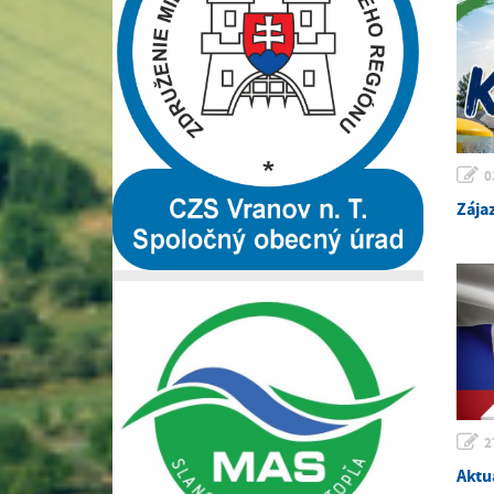
0
Zája
2
Aktu