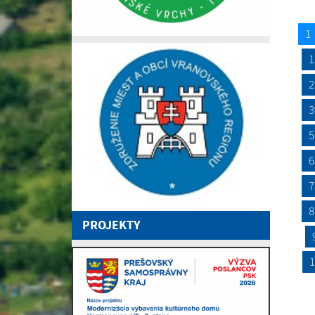
1
1
2
3
5
6
7
8
PROJEKTY
1