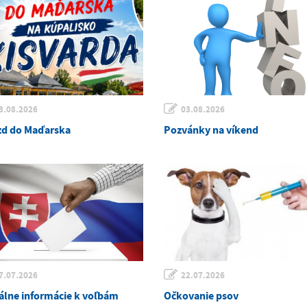
3.08.2026
03.08.2026
zd do Maďarska
Pozvánky na víkend
7.07.2026
22.07.2026
álne informácie k voľbám
Očkovanie psov