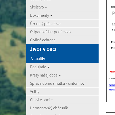
Školstvo
Dokumenty
Územný plán obce
Odpadové hospodárstvo
Civilná ochrana
ŽIVOT V OBCI
Aktuality
Podujatia
Krásy našej obce
Správa domu smútku / cintorínov
Voľby
Cirkvi v obci
Hermanovský občasník