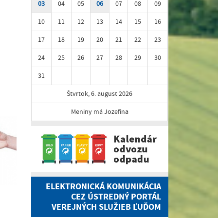
03
04
05
06
07
08
09
10
11
12
13
14
15
16
17
18
19
20
21
22
23
24
25
26
27
28
29
30
31
Štvrtok, 6. august 2026
Meniny má Jozefína
ELEKTRONICKÁ KOMUNIKÁCIA
CEZ ÚSTREDNÝ PORTÁL
VEREJNÝCH SLUŽIEB ĽUĎOM