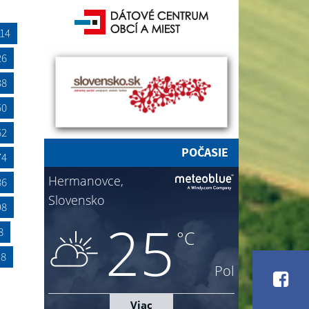
14
26
38
50
62
POČASIE
74
86
98
8
18