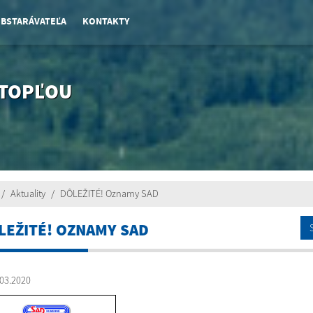
OBSTARÁVATEĽA
KONTAKTY
 TOPĽOU
Aktuality
DÔLEŽITÉ! Oznamy SAD
LEŽITÉ! OZNAMY SAD
03.2020