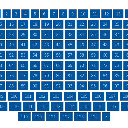
2
3
4
5
6
7
8
9
10
11
12
13
5
16
17
18
19
20
21
22
23
24
25
7
28
29
30
31
32
33
34
35
36
37
9
40
41
42
43
44
45
46
47
48
49
1
52
53
54
55
56
57
58
59
60
61
3
64
65
66
67
68
69
70
71
72
73
5
76
77
78
79
80
81
82
83
84
85
7
88
89
90
91
92
93
94
95
96
97
99
100
101
102
103
104
105
106
107
10
09
110
111
112
113
114
115
116
117
1
119
120
121
122
123
124
>