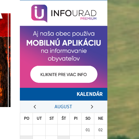
KALENDÁR
AUGUST
PO
UT
ST
ŠT
PI
SO
NE
01
02