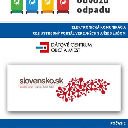
ELEKTRONICKÁ KOMUNIKÁCIA
CEZ ÚSTREDNÝ PORTÁL VEREJNÝCH SLUŽIEB ĽUĎOM
POČASIE