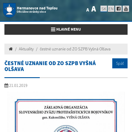
A
Hermanovce nad Topľou
SK
EN
A
Oficiálne stránky obce
Toggle navigation
HLAVNÉ MENU
Aktuality
čestné uznanie od ZO SZPB Vyšná Olšava
ČESTNÉ UZNANIE OD ZO SZPB VYŠNÁ
Späť
OLŠAVA
21.01.2019