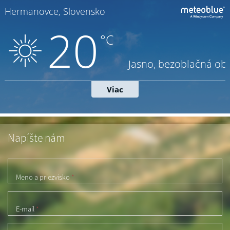
Napíšte nám
Meno a priezvisko
*
E-mail
*