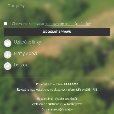
Text správy
* Oboznámil som sa so
spracúvaním osobných údajov
ODOSLAŤ SPRÁVU
Užitočné linky
Firmy v obci
Dotácie
Posledná aktualizácia:
28.05.2026
využite možnosť získavania aktuálnych informácií s využitím RSS
Mapa stránok
|
Vytlačiť stránku
Vyhlásenie o prístupnosti
|
Autorské práva
Ochrana osobných údajov