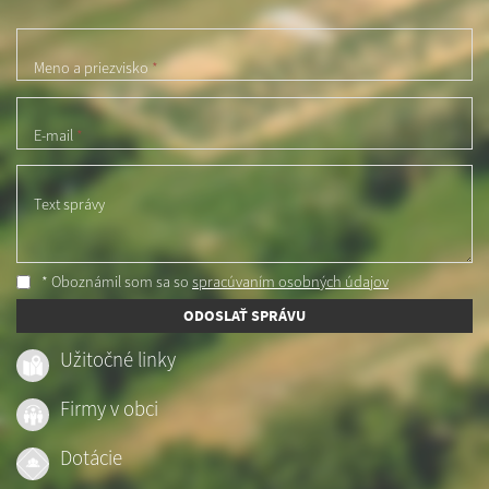
Meno a priezvisko
*
E-mail
*
Text správy
* Oboznámil som sa so
spracúvaním osobných údajov
ODOSLAŤ SPRÁVU
Užitočné linky
Firmy v obci
Dotácie