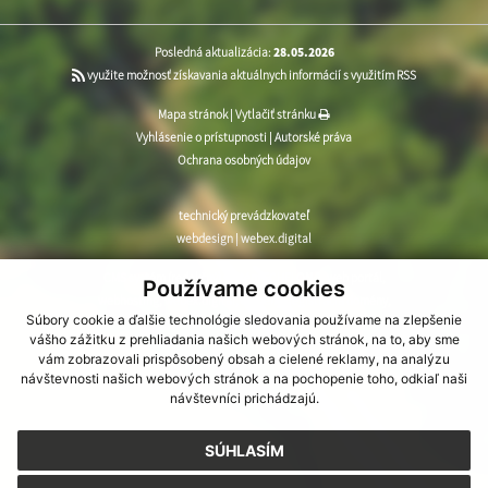
Posledná aktualizácia:
28.05.2026
využite možnosť získavania aktuálnych informácií s využitím RSS
Mapa stránok
|
Vytlačiť stránku
Vyhlásenie o prístupnosti
|
Autorské práva
Ochrana osobných údajov
technický prevádzkovateľ
webdesign
|
webex.digital
CMS systém (redakčný) systém ECHELON 2
,
web portál
,
Používame cookies
webhosting
,
webex.digital
,
domény
,
registrácia domény
,
Súbory cookie a ďalšie technológie sledovania používame na zlepšenie
spoločnosť webex.digital
vášho zážitku z prehliadania našich webových stránok, na to, aby sme
vám zobrazovali prispôsobený obsah a cielené reklamy, na analýzu
návštevnosti našich webových stránok a na pochopenie toho, odkiaľ naši
návštevníci prichádzajú.
SÚHLASÍM