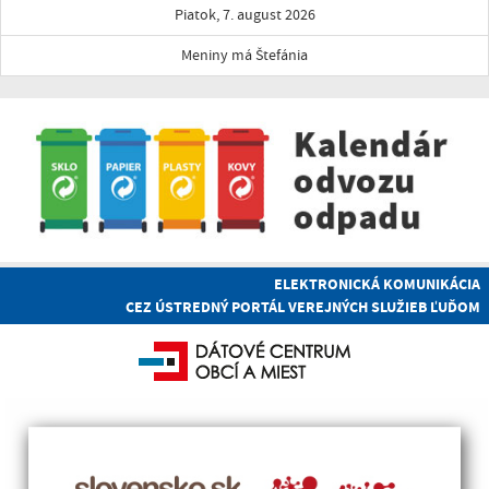
Piatok, 7. august 2026
Meniny má Štefánia
ELEKTRONICKÁ KOMUNIKÁCIA
CEZ ÚSTREDNÝ PORTÁL VEREJNÝCH SLUŽIEB ĽUĎOM