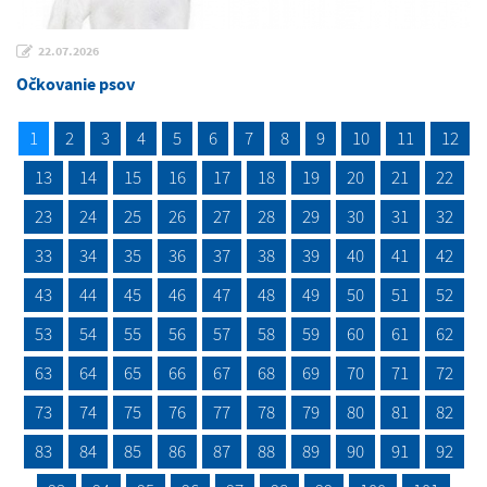
22.07.2026
Očkovanie psov
1
2
3
4
5
6
7
8
9
10
11
12
13
14
15
16
17
18
19
20
21
22
23
24
25
26
27
28
29
30
31
32
33
34
35
36
37
38
39
40
41
42
43
44
45
46
47
48
49
50
51
52
53
54
55
56
57
58
59
60
61
62
63
64
65
66
67
68
69
70
71
72
73
74
75
76
77
78
79
80
81
82
83
84
85
86
87
88
89
90
91
92