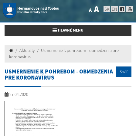
A
Hermanovce nad Topľou
SK
EN
A
Oficiálne stránky obce
Toggle navigation
HLAVNÉ MENU
Aktuality
Usmernenie k pohrebom - obmedzenia pre
koronavírus
USMERNENIE K POHREBOM - OBMEDZENIA
Späť
PRE KORONAVÍRUS
27.04.2020