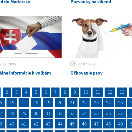
zd do Maďarska
Pozvánky na víkend
7.07.2026
22.07.2026
álne informácie k voľbám
Očkovanie psov
2
3
4
5
6
7
8
9
10
11
12
13
5
16
17
18
19
20
21
22
23
24
25
7
28
29
30
31
32
33
34
35
36
37
9
40
41
42
43
44
45
46
47
48
49