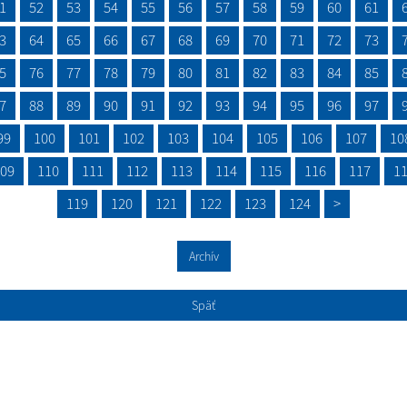
1
52
53
54
55
56
57
58
59
60
61
3
64
65
66
67
68
69
70
71
72
73
5
76
77
78
79
80
81
82
83
84
85
7
88
89
90
91
92
93
94
95
96
97
99
100
101
102
103
104
105
106
107
10
09
110
111
112
113
114
115
116
117
1
119
120
121
122
123
124
>
Archív
Späť