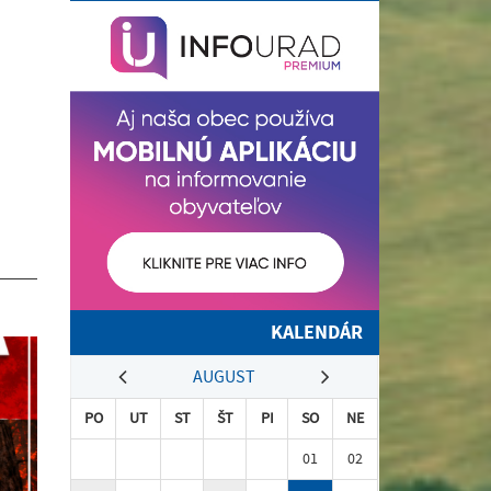
KALENDÁR
AUGUST
PO
UT
ST
ŠT
PI
SO
NE
01
02