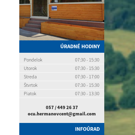
ÚRADNÉ HODINY
Pondelok
07:30 - 15:30
Utorok
07:30 - 15:30
Streda
07:30 - 17:00
Štvrtok
07:30 - 15:30
Piatok
07:30 - 13:30
057 / 449 26 37
ocu.hermanovcent@gmail.com
INFOÚRAD