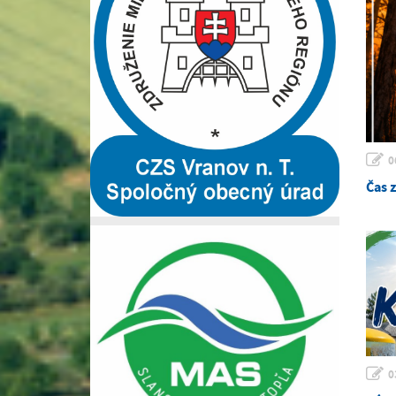
0
Čas 
0