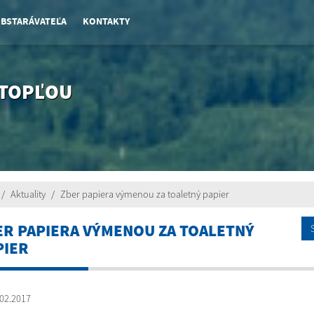
OBSTARÁVATEĽA
KONTAKTY
 TOPĽOU
Aktuality
Zber papiera výmenou za toaletný papier
ER PAPIERA VÝMENOU ZA TOALETNÝ
PIER
02.2017