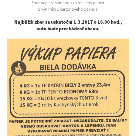
Zber papiera výmenou za toaletný papier.
S výnimkou kartonového papiera.
Najbližší zber sa uskutoční 1.3.2017 o 16.00 hod.,
auto bude prechádzať obcou.