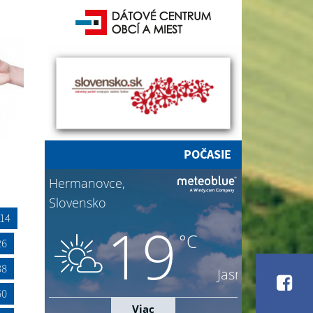
POČASIE
14
26
38
50