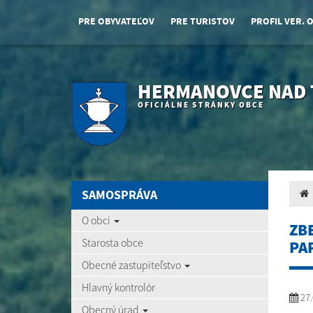
PRE OBYVATEĽOV
PRE TURISTOV
PROFIL VER. 
HERMANOVCE NAD
OFICIÁLNE STRÁNKY OBCE
SAMOSPRÁVA
O obci
ZB
Starosta obce
PA
Obecné zastupiteľstvo
Hlavný kontrolór
27.
Obecný úrad