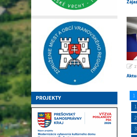
Zája
2
Aktu
1
PROJEKTY
1
2
3