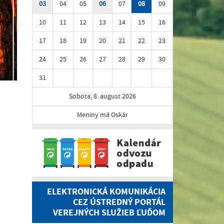
03
04
05
06
07
08
09
10
11
12
13
14
15
16
17
18
19
20
21
22
23
24
25
26
27
28
29
30
31
Sobota, 8. august 2026
Meniny má Oskár
ELEKTRONICKÁ KOMUNIKÁCIA
CEZ ÚSTREDNÝ PORTÁL
VEREJNÝCH SLUŽIEB ĽUĎOM