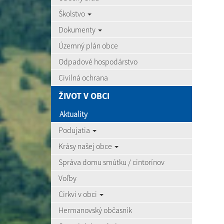
Školstvo
Dokumenty
Územný plán obce
Odpadové hospodárstvo
Civilná ochrana
ŽIVOT V OBCI
Aktuality
Podujatia
Krásy našej obce
Správa domu smútku / cintorínov
Voľby
Cirkvi v obci
Hermanovský občasník