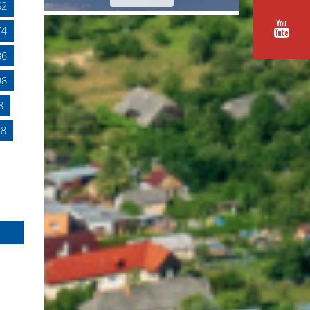
62
74
86
98
8
18