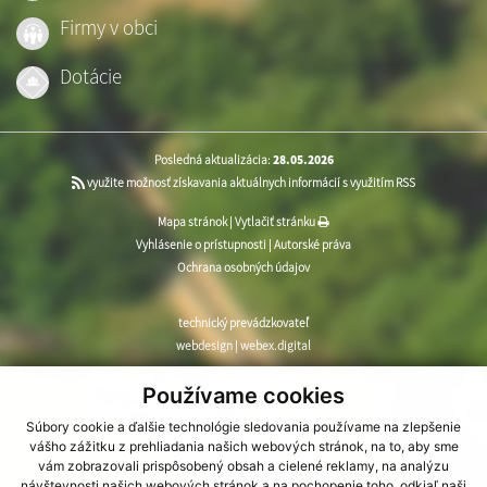
Firmy v obci
Dotácie
Posledná aktualizácia:
28.05.2026
využite možnosť získavania aktuálnych informácií s využitím RSS
Mapa stránok
|
Vytlačiť stránku
Vyhlásenie o prístupnosti
|
Autorské práva
Ochrana osobných údajov
technický prevádzkovateľ
webdesign
|
webex.digital
CMS systém (redakčný) systém ECHELON 2
,
web portál
,
Používame cookies
webhosting
,
webex.digital
,
domény
,
registrácia domény
,
Súbory cookie a ďalšie technológie sledovania používame na zlepšenie
spoločnosť webex.digital
vášho zážitku z prehliadania našich webových stránok, na to, aby sme
vám zobrazovali prispôsobený obsah a cielené reklamy, na analýzu
návštevnosti našich webových stránok a na pochopenie toho, odkiaľ naši