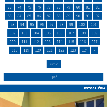
73
74
75
76
77
78
79
80
81
82
83
84
85
86
87
88
89
90
91
92
93
94
95
96
97
98
99
100
101
102
103
104
105
106
107
108
109
110
111
112
113
114
115
116
117
118
119
120
121
122
123
124
>
Archív
Späť
FOTOGALÉRIA