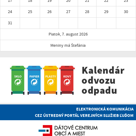
17
18
19
20
21
22
23
24
25
26
27
28
29
30
31
Piatok, 7. august 2026
Meniny má Štefánia
ELEKTRONICKÁ KOMUNIKÁCIA
CEZ ÚSTREDNÝ PORTÁL VEREJNÝCH SLUŽIEB ĽUĎOM