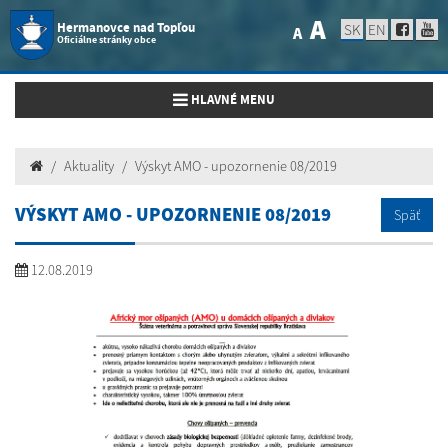
A
Hermanovce nad Topľou
SK
EN
A
Oficiálne stránky obce
Toggle navigation
HLAVNÉ MENU
Aktuality
Výskyt AMO - upozornenie 08/2019
VÝSKYT AMO - UPOZORNENIE 08/2019
Späť
12.08.2019