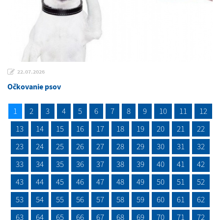
22.07.2026
Očkovanie psov
1
2
3
4
5
6
7
8
9
10
11
12
13
14
15
16
17
18
19
20
21
22
23
24
25
26
27
28
29
30
31
32
33
34
35
36
37
38
39
40
41
42
43
44
45
46
47
48
49
50
51
52
53
54
55
56
57
58
59
60
61
62
63
64
65
66
67
68
69
70
71
72