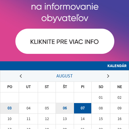
KALENDÁR
AUGUST
PO
UT
ST
ŠT
PI
SO
NE
01
02
03
04
05
06
07
08
09
10
11
12
13
14
15
16