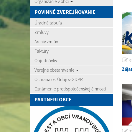
Organizácie v obci
POVINNÉ ZVEREJŇOVANIE
Úradná tabuľa
Zmluvy
Archív zmlúv
Faktúry
Objednávky
0
Zája
Verejné obstarávanie
Ochrana os. Údajov GDPR
Oznámenie protispoločenskej činnosti
PARTNERI OBCE
2