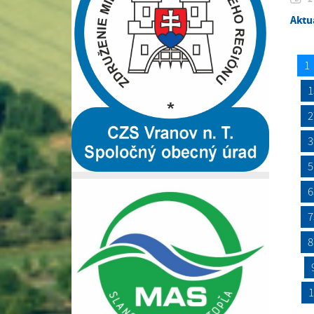
Aktu
1
1
2
3
5
6
7
8
1