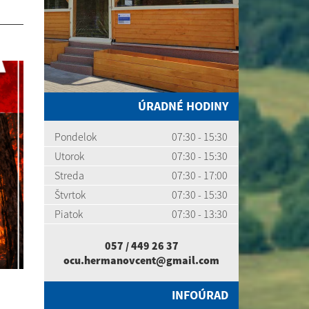
ÚRADNÉ HODINY
Pondelok
07:30 - 15:30
Utorok
07:30 - 15:30
Streda
07:30 - 17:00
Štvrtok
07:30 - 15:30
Piatok
07:30 - 13:30
057 / 449 26 37
ocu.hermanovcent@gmail.com
INFOÚRAD