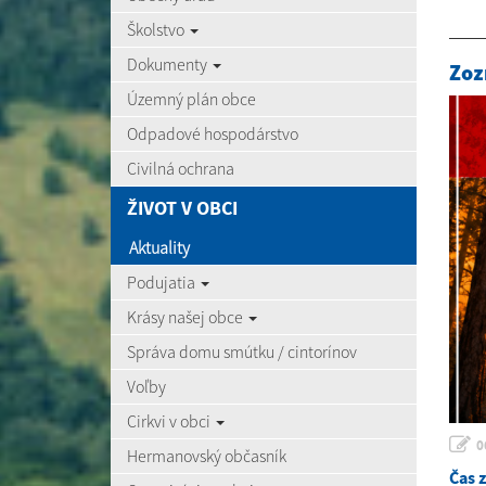
Školstvo
Dokumenty
Zoz
Územný plán obce
Odpadové hospodárstvo
Civilná ochrana
ŽIVOT V OBCI
Aktuality
Podujatia
Krásy našej obce
Správa domu smútku / cintorínov
Voľby
Cirkvi v obci
0
Hermanovský občasník
Čas 