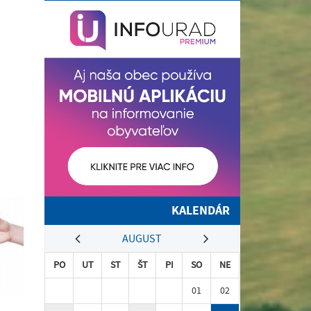
KALENDÁR
AUGUST
PO
UT
ST
ŠT
PI
SO
NE
01
02