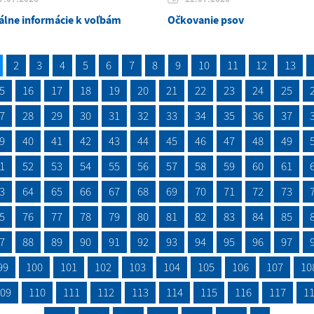
álne informácie k voľbám
Očkovanie psov
2
3
4
5
6
7
8
9
10
11
12
13
5
16
17
18
19
20
21
22
23
24
25
7
28
29
30
31
32
33
34
35
36
37
9
40
41
42
43
44
45
46
47
48
49
1
52
53
54
55
56
57
58
59
60
61
3
64
65
66
67
68
69
70
71
72
73
5
76
77
78
79
80
81
82
83
84
85
7
88
89
90
91
92
93
94
95
96
97
99
100
101
102
103
104
105
106
107
10
09
110
111
112
113
114
115
116
117
1