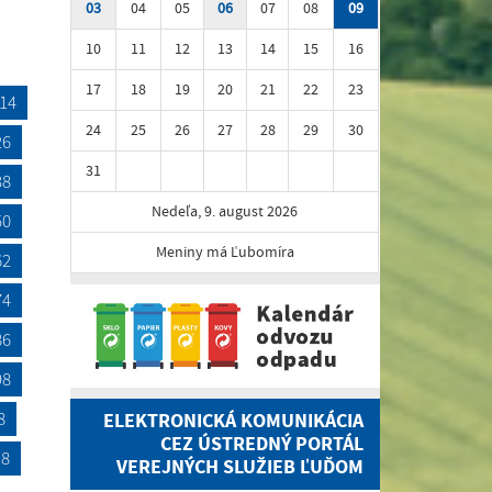
03
04
05
06
07
08
09
10
11
12
13
14
15
16
17
18
19
20
21
22
23
14
24
25
26
27
28
29
30
26
31
38
Nedeľa, 9. august 2026
50
Meniny má Ľubomíra
62
74
86
98
8
ELEKTRONICKÁ KOMUNIKÁCIA
CEZ ÚSTREDNÝ PORTÁL
18
VEREJNÝCH SLUŽIEB ĽUĎOM