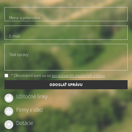
Meno a priezvisko
*
E-mail
*
Text správy
* Oboznámil som sa so
spracúvaním osobných údajov
ODOSLAŤ SPRÁVU
Užitočné linky
Firmy v obci
Dotácie