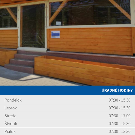
ÚRADNÉ HODINY
Pondelok
07:30 - 15:30
Utorok
07:30 - 15:30
Streda
07:30 - 17:00
Štvrtok
07:30 - 15:30
Piatok
07:30 - 13:30