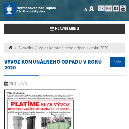
A
Hermanovce nad Topľou
SK
EN
A
Oficiálne stránky obce
Toggle navigation
HLAVNÉ MENU
Aktuality
Vývoz komunálneho odpadu v roku 2020
VÝVOZ KOMUNÁLNEHO ODPADU V ROKU
Späť
2020
20.01.2020