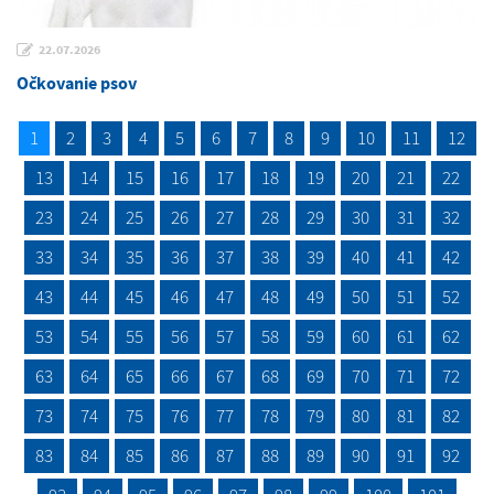
22.07.2026
Očkovanie psov
1
2
3
4
5
6
7
8
9
10
11
12
13
14
15
16
17
18
19
20
21
22
23
24
25
26
27
28
29
30
31
32
33
34
35
36
37
38
39
40
41
42
43
44
45
46
47
48
49
50
51
52
53
54
55
56
57
58
59
60
61
62
63
64
65
66
67
68
69
70
71
72
73
74
75
76
77
78
79
80
81
82
83
84
85
86
87
88
89
90
91
92