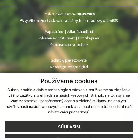
Posledná aktualizácia:
28.05.2026
využite možnosť získavania aktuálnych informácií s využitím RSS
Mapa stránok
|
Vytlačiť stránku
Vyhlásenie o prístupnosti
|
Autorské práva
Ochrana osobných údajov
technický prevádzkovateľ
webdesign
|
webex.digital
CMS systém (redakčný) systém ECHELON 2
,
web portál
,
Používame cookies
webhosting
,
webex.digital
,
domény
,
registrácia domény
,
Súbory cookie a ďalšie technológie sledovania používame na zlepšenie
spoločnosť webex.digital
vášho zážitku z prehliadania našich webových stránok, na to, aby sme
vám zobrazovali prispôsobený obsah a cielené reklamy, na analýzu
návštevnosti našich webových stránok a na pochopenie toho, odkiaľ naši
návštevníci prichádzajú.
SÚHLASÍM