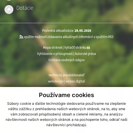
Dotácie
Posledná aktualizácia:
28.05.2026
využite možnosť získavania aktuálnych informácií s využitím RSS
Mapa stránok
|
Vytlačiť stránku
Vyhlásenie o prístupnosti
|
Autorské práva
Ochrana osobných údajov
technický prevádzkovateľ
webdesign
|
webex.digital
CMS systém (redakčný) systém ECHELON 2
,
web portál
,
Používame cookies
webhosting
,
webex.digital
,
domény
,
registrácia domény
,
Súbory cookie a ďalšie technológie sledovania používame na zlepšenie
spoločnosť webex.digital
vášho zážitku z prehliadania našich webových stránok, na to, aby sme
vám zobrazovali prispôsobený obsah a cielené reklamy, na analýzu
návštevnosti našich webových stránok a na pochopenie toho, odkiaľ naši
návštevníci prichádzajú.