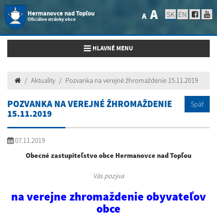
A
Hermanovce nad Topľou
SK
EN
A
Oficiálne stránky obce
Toggle navigation
HLAVNÉ MENU
Aktuality
Pozvanka na verejné žhromaždenie 15.11.2019
POZVANKA NA VEREJNÉ ŽHROMAŽDENIE
Späť
15.11.2019
07.11.2019
Obecné zastupiteľstvo obce Hermanovce nad Topľou
Vás pozýva
na verejne zhromaždenie obyvateľov
obce