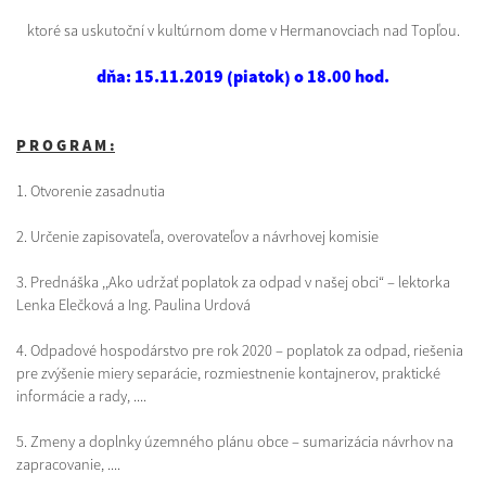
ktoré sa uskutoční v kultúrnom dome v Hermanovciach nad Topľou.
dňa: 15.11.2019 (piatok) o 18.00 hod.
P R O G R A M :
1. Otvorenie zasadnutia
2. Určenie zapisovateľa, overovateľov a návrhovej komisie
3. Prednáška ,,Ako udržať poplatok za odpad v našej obci“ – lektorka
Lenka Elečková a Ing. Paulina Urdová
4. Odpadové hospodárstvo pre rok 2020 – poplatok za odpad, riešenia
pre zvýšenie miery separácie, rozmiestnenie kontajnerov, praktické
informácie a rady, ....
5. Zmeny a doplnky územného plánu obce – sumarizácia návrhov na
zapracovanie, ....