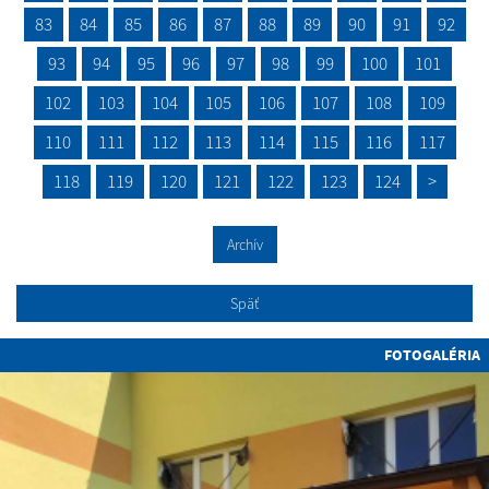
83
84
85
86
87
88
89
90
91
92
93
94
95
96
97
98
99
100
101
102
103
104
105
106
107
108
109
110
111
112
113
114
115
116
117
118
119
120
121
122
123
124
>
Archív
Späť
FOTOGALÉRIA