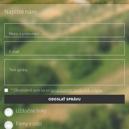
Napíšte nám
Meno a priezvisko
*
E-mail
*
Text správy
* Oboznámil som sa so
spracúvaním osobných údajov
ODOSLAŤ SPRÁVU
Užitočné linky
Firmy v obci