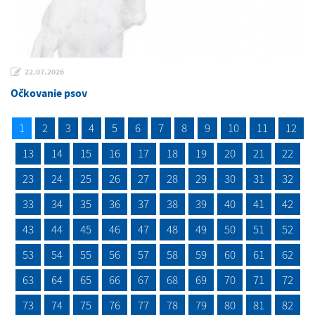
22.07.2026
Očkovanie psov
1
2
3
4
5
6
7
8
9
10
11
12
13
14
15
16
17
18
19
20
21
22
23
24
25
26
27
28
29
30
31
32
33
34
35
36
37
38
39
40
41
42
43
44
45
46
47
48
49
50
51
52
53
54
55
56
57
58
59
60
61
62
63
64
65
66
67
68
69
70
71
72
73
74
75
76
77
78
79
80
81
82