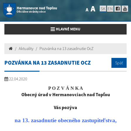
A
Hermanovce nad Topľou
SK
EN
A
Oficiálne stránky obce
Toggle navigation
HLAVNÉ MENU
Aktuality
Pozvánka na 13 zasadnutie OcZ
POZVÁNKA NA 13 ZASADNUTIE OCZ
Späť
22.04.2020
P O Z V Á N K A
Obecný úrad v Hermanovciach nad Topľou
Vás pozýva
na 13. zasadnutie obecného zastupiteľstva,