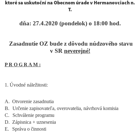
ktoré sa uskutoční na Obecnom úrade v Hermanovciach n.
T.
dňa: 27.4.2020 (pondelok) o 18:00 hod.
Zasadnutie OZ bude z dôvodu núdzového stavu
v SR
neverejné!
P R O G R A M :
1. Úvodné náležitosti:
A.
Otvorenie zasadnutia
B.
Určenie zapisovateľa, overovatelia, návrhová komisia
C.
Schválenie programu
D.
Zápisnica + uznesenia
E.
Správa o činnosti