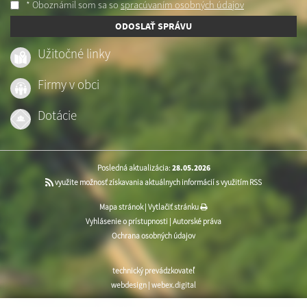
* Oboznámil som sa so
spracúvaním osobných údajov
ODOSLAŤ SPRÁVU
Užitočné linky
Firmy v obci
Dotácie
Posledná aktualizácia:
28.05.2026
využite možnosť získavania aktuálnych informácií s využitím RSS
Mapa stránok
|
Vytlačiť stránku
Vyhlásenie o prístupnosti
|
Autorské práva
Ochrana osobných údajov
technický prevádzkovateľ
webdesign
|
webex.digital