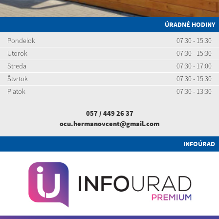
ÚRADNÉ HODINY
Pondelok
07:30 - 15:30
Utorok
07:30 - 15:30
Streda
07:30 - 17:00
Štvrtok
07:30 - 15:30
Piatok
07:30 - 13:30
057 / 449 26 37
ocu.hermanovcent@gmail.com
INFOÚRAD