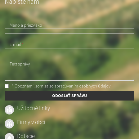
Napíšte nám
Meno a priezvisko
*
E-mail
*
Text správy
* Oboznámil som sa so
spracúvaním osobných údajov
ODOSLAŤ SPRÁVU
Užitočné linky
Firmy v obci
Dotácie