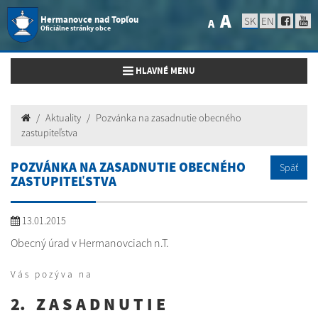
A
Hermanovce nad Topľou
SK
EN
A
Oficiálne stránky obce
Toggle navigation
HLAVNÉ MENU
Aktuality
Pozvánka na zasadnutie obecného
zastupiteľstva
POZVÁNKA NA ZASADNUTIE OBECNÉHO
Späť
ZASTUPITEĽSTVA
13.01.2015
Obecný úrad v Hermanovciach n.T.
V á s p o z ý v a n a
2. Z A S A D N U T I E