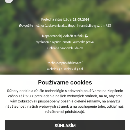
Posledná aktualizácia:
28.05.2026
využite možnosť získavania aktuálnych informácií s využitím RSS
Mapa stránok
|
Vytlačiť stránku
Vyhlásenie o prístupnosti
|
Autorské práva
Ochrana osobných údajov
technický prevádzkovateľ
webdesign
|
webex.digital
CMS systém (redakčný) systém ECHELON 2
,
web portál
,
Používame cookies
webhosting
,
webex.digital
,
domény
,
registrácia domény
,
Súbory cookie a ďalšie technológie sledovania používame na zlepšenie
spoločnosť webex.digital
vášho zážitku z prehliadania našich webových stránok, na to, aby sme
vám zobrazovali prispôsobený obsah a cielené reklamy, na analýzu
návštevnosti našich webových stránok a na pochopenie toho, odkiaľ naši
návštevníci prichádzajú.
SÚHLASÍM