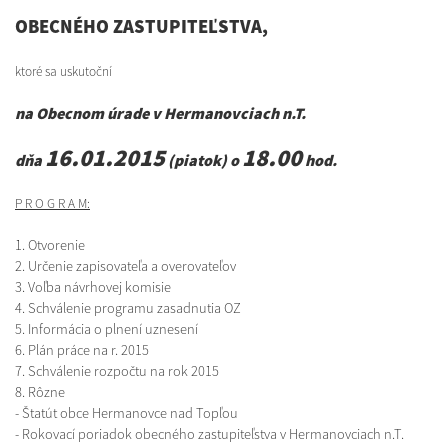
OBECNÉHO ZASTUPITEĽSTVA,
ktoré sa uskutoční
na Obecnom úrade v Hermanovciach n.T.
16.01.2015
18.00
dňa
(piatok) o
hod.
P R O G R A M:
1. Otvorenie
2. Určenie zapisovateľa a overovateľov
3. Voľba návrhovej komisie
4. Schválenie programu zasadnutia OZ
5. Informácia o plnení uznesení
6. Plán práce na r. 2015
7. Schválenie rozpočtu na rok 2015
8. Rôzne
- Štatút obce Hermanovce nad Topľou
- Rokovací poriadok obecného zastupiteľstva v Hermanovciach n.T.