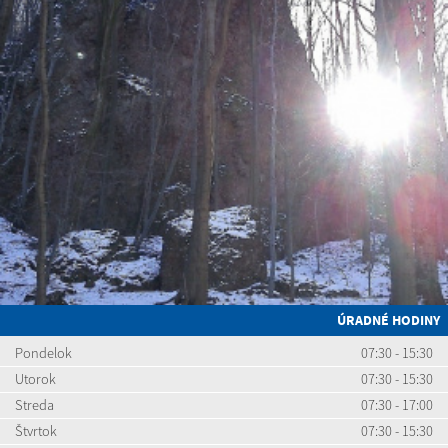
ÚRADNÉ HODINY
Pondelok
07:30 - 15:30
Utorok
07:30 - 15:30
Streda
07:30 - 17:00
Štvrtok
07:30 - 15:30