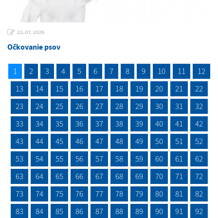
22.07.2026
Očkovanie psov
1
2
3
4
5
6
7
8
9
10
11
12
13
14
15
16
17
18
19
20
21
22
23
24
25
26
27
28
29
30
31
32
33
34
35
36
37
38
39
40
41
42
43
44
45
46
47
48
49
50
51
52
53
54
55
56
57
58
59
60
61
62
63
64
65
66
67
68
69
70
71
72
73
74
75
76
77
78
79
80
81
82
83
84
85
86
87
88
89
90
91
92