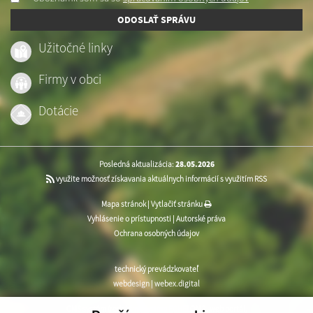
ODOSLAŤ SPRÁVU
Užitočné linky
Firmy v obci
Dotácie
Posledná aktualizácia:
28.05.2026
využite možnosť získavania aktuálnych informácií s využitím RSS
Mapa stránok
|
Vytlačiť stránku
Vyhlásenie o prístupnosti
|
Autorské práva
Ochrana osobných údajov
technický prevádzkovateľ
webdesign
|
webex.digital
CMS systém (redakčný) systém ECHELON 2
,
web portál
,