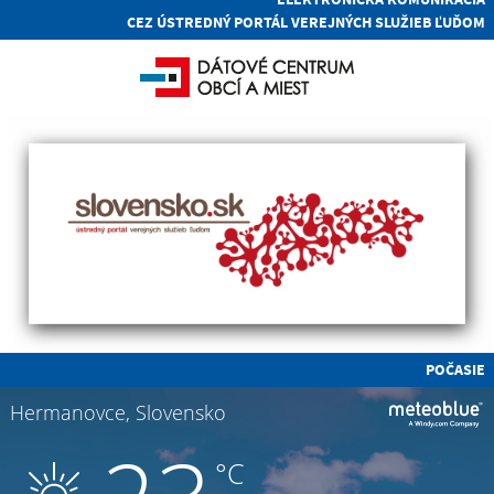
CEZ ÚSTREDNÝ PORTÁL VEREJNÝCH SLUŽIEB ĽUĎOM
POČASIE