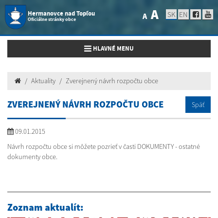
A
Hermanovce nad Topľou
SK
EN
A
Oficiálne stránky obce
Toggle navigation
HLAVNÉ MENU
Aktuality
Zverejnený návrh rozpočtu obce
ZVEREJNENÝ NÁVRH ROZPOČTU OBCE
Späť
09.01.2015
Návrh rozpočtu obce si môžete pozrieť v časti DOKUMENTY - ostatné
dokumenty obce.
Zoznam aktualít: