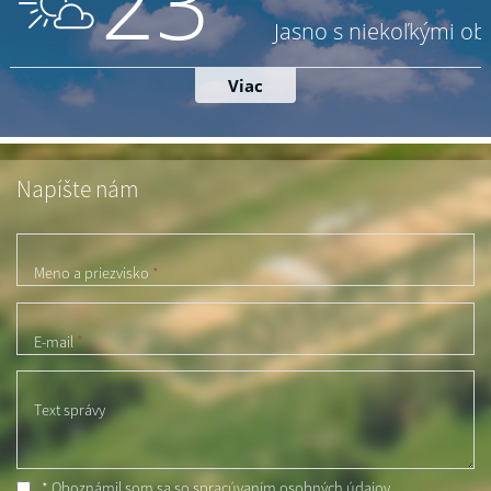
Napíšte nám
Meno a priezvisko
*
E-mail
*
Text správy
* Oboznámil som sa so
spracúvaním osobných údajov