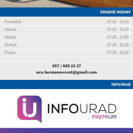
ÚRADNÉ HODINY
Pondelok
07:30 - 15:30
Utorok
07:30 - 15:30
Streda
07:30 - 17:00
Štvrtok
07:30 - 15:30
Piatok
07:30 - 13:30
057 / 449 26 37
ocu.hermanovcent@gmail.com
INFOÚRAD