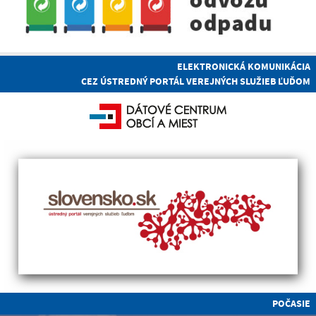
ELEKTRONICKÁ KOMUNIKÁCIA
CEZ ÚSTREDNÝ PORTÁL VEREJNÝCH SLUŽIEB ĽUĎOM
POČASIE