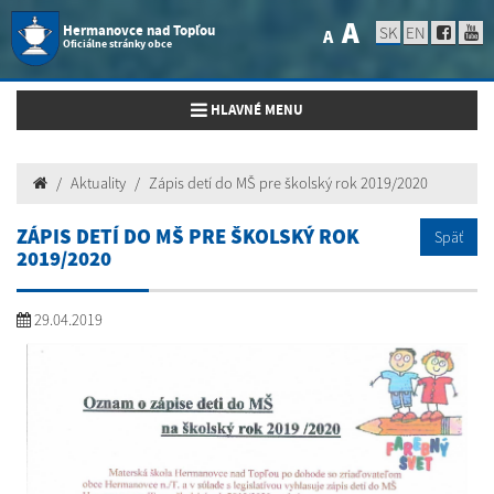
A
Hermanovce nad Topľou
SK
EN
A
Oficiálne stránky obce
Toggle navigation
HLAVNÉ MENU
Aktuality
Zápis detí do MŠ pre školský rok 2019/2020
ZÁPIS DETÍ DO MŠ PRE ŠKOLSKÝ ROK
Späť
2019/2020
29.04.2019