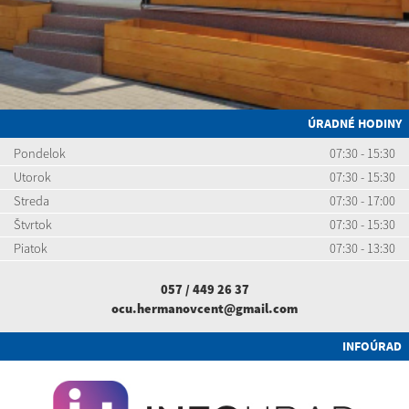
ÚRADNÉ HODINY
Pondelok
07:30 - 15:30
Utorok
07:30 - 15:30
Streda
07:30 - 17:00
Štvrtok
07:30 - 15:30
Piatok
07:30 - 13:30
057 / 449 26 37
ocu.hermanovcent@gmail.com
INFOÚRAD