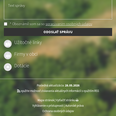
Text správy
* Oboznámil som sa so
spracúvaním osobných údajov
ODOSLAŤ SPRÁVU
Užitočné linky
Firmy v obci
Dotácie
Posledná aktualizácia:
28.05.2026
využite možnosť získavania aktuálnych informácií s využitím RSS
Mapa stránok
|
Vytlačiť stránku
Vyhlásenie o prístupnosti
|
Autorské práva
Ochrana osobných údajov