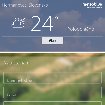
Napíšte nám
Meno a priezvisko
*
E-mail
*