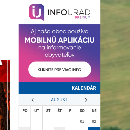
KALENDÁR
AUGUST
PO
UT
ST
ŠT
PI
SO
NE
01
02