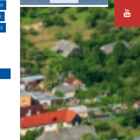
98
8
18