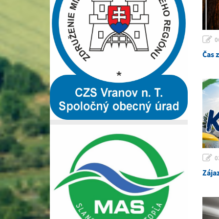
0
Čas 
0
Zája