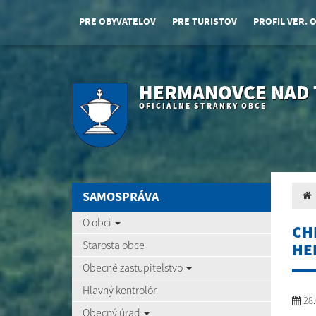
PRE OBYVATEĽOV
PRE TURISTOV
PROFIL VER. 
HERMANOVCE NAD
OFICIÁLNE STRÁNKY OBCE
SAMOSPRÁVA
O obci
CH
Starosta obce
HE
Obecné zastupiteľstvo
Hlavný kontrolór
28.
Obecný úrad