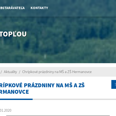
OBSTARÁVATEĽA
KONTAKTY
 TOPĽOU
Aktuality
Chrípkové prázdniny na MŠ a ZŠ Hermanovce
RÍPKOVÉ PRÁZDNINY NA MŠ A ZŠ
RMANOVCE
01.2020