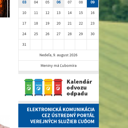
03
04
05
06
07
08
09
10
11
12
13
14
15
16
17
18
19
20
21
22
23
24
25
26
27
28
29
30
31
Nedeľa, 9. august 2026
Meniny má Ľubomíra
ELEKTRONICKÁ KOMUNIKÁCIA
CEZ ÚSTREDNÝ PORTÁL
VEREJNÝCH SLUŽIEB ĽUĎOM