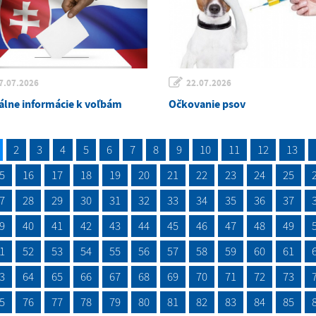
7.07.2026
22.07.2026
álne informácie k voľbám
Očkovanie psov
2
3
4
5
6
7
8
9
10
11
12
13
5
16
17
18
19
20
21
22
23
24
25
7
28
29
30
31
32
33
34
35
36
37
9
40
41
42
43
44
45
46
47
48
49
1
52
53
54
55
56
57
58
59
60
61
3
64
65
66
67
68
69
70
71
72
73
5
76
77
78
79
80
81
82
83
84
85