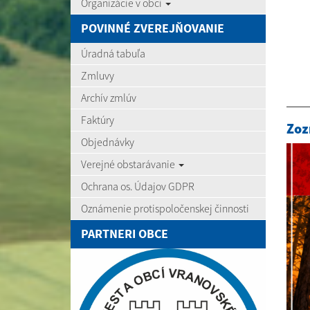
Organizácie v obci
POVINNÉ ZVEREJŇOVANIE
Úradná tabuľa
Zmluvy
Archív zmlúv
Faktúry
Zoz
Objednávky
Verejné obstarávanie
Ochrana os. Údajov GDPR
Oznámenie protispoločenskej činnosti
PARTNERI OBCE