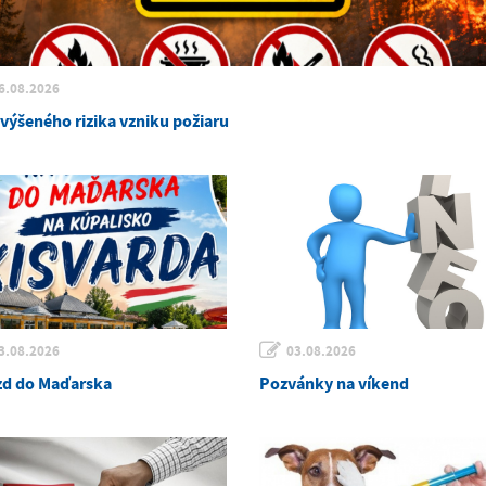
6.08.2026
zvýšeného rizika vzniku požiaru
3.08.2026
03.08.2026
zd do Maďarska
Pozvánky na víkend