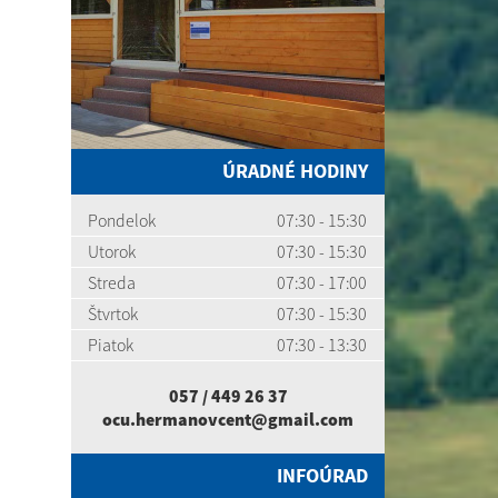
ÚRADNÉ HODINY
Pondelok
07:30 - 15:30
Utorok
07:30 - 15:30
Streda
07:30 - 17:00
Štvrtok
07:30 - 15:30
Piatok
07:30 - 13:30
057 / 449 26 37
ocu.hermanovcent@gmail.com
INFOÚRAD