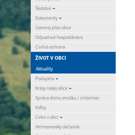
Školstvo
Dokumenty
Územný plán obce
Odpadové hospodárstvo
Civilná ochrana
ŽIVOT V OBCI
Aktuality
Podujatia
Krásy našej obce
Správa domu smútku / cintorínov
Voľby
Cirkvi v obci
Hermanovský občasník