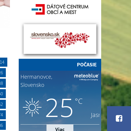
14
POČASIE
26
38
50
62
74
86