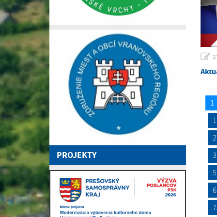
2
Aktu
1
1
2
PROJEKTY
3
5
6
7