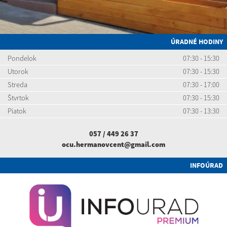
ÚRADNÉ HODINY
Pondelok
07:30 - 15:30
Utorok
07:30 - 15:30
Streda
07:30 - 17:00
Štvrtok
07:30 - 15:30
Piatok
07:30 - 13:30
057 / 449 26 37
ocu.hermanovcent@gmail.com
INFOÚRAD