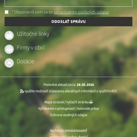
* Oboznámil som sa so
spracúvaním osobných údajov
ODOSLAŤ SPRÁVU
Užitočné linky
Firmy v obci
Dotácie
Posledná aktualizácia:
28.05.2026
využite možnosť získavania aktuálnych informácií s využitím RSS
Mapa stránok
|
Vytlačiť stránku
Vyhlásenie o prístupnosti
|
Autorské práva
Ochrana osobných údajov
technický prevádzkovateľ