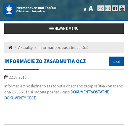
A
Hermanovce nad Topľou
SK
EN
A
Oficiálne stránky obce
Toggle navigation
HLAVNÉ MENU
Aktuality
Informácie zo zasadnutia OcZ
INFORMÁCIE ZO ZASADNUTIA OCZ
Späť
22.07.2015
Informácie z posledného zasadnutia obecného zatupiteľstva konaného
dňa 26.06.2015 si môžete pozrieť v časti
DOKUMENTY/OSTATNÉ
DOKUMENTY OBCE
.