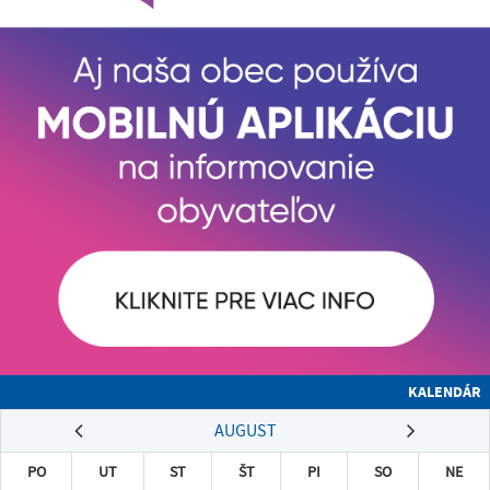
KALENDÁR
AUGUST
PO
UT
ST
ŠT
PI
SO
NE