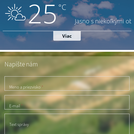
Napíšte nám
Meno a priezvisko
*
E-mail
*
Text správy