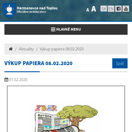
A
Hermanovce nad Topľou
SK
EN
A
Oficiálne stránky obce
Toggle navigation
HLAVNÉ MENU
Aktuality
Výkup papiera 08.02.2020
VÝKUP PAPIERA 08.02.2020
Späť
07.02.2020