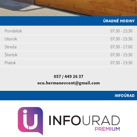
ÚRADNÉ HODINY
Pondelok
07:30 - 15:30
Utorok
07:30 - 15:30
Streda
07:30 - 17:00
Štvrtok
07:30 - 15:30
Piatok
07:30 - 13:30
057 / 449 26 37
ocu.hermanovcent@gmail.com
INFOÚRAD