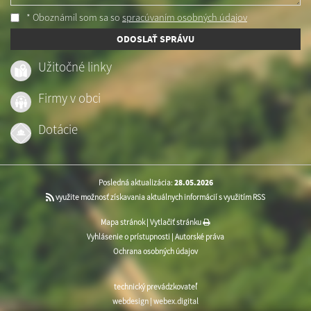
* Oboznámil som sa so
spracúvaním osobných údajov
ODOSLAŤ SPRÁVU
Užitočné linky
Firmy v obci
Dotácie
Posledná aktualizácia:
28.05.2026
využite možnosť získavania aktuálnych informácií s využitím RSS
Mapa stránok
|
Vytlačiť stránku
Vyhlásenie o prístupnosti
|
Autorské práva
Ochrana osobných údajov
technický prevádzkovateľ
webdesign
|
webex.digital