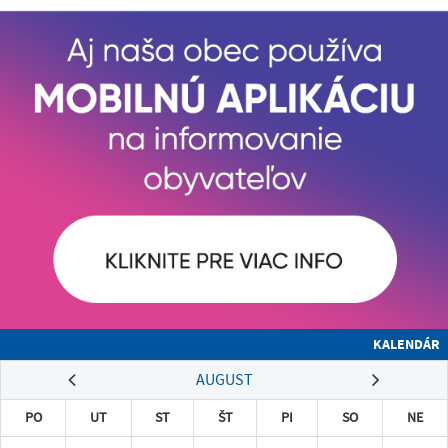
KALENDÁR
AUGUST
PO
UT
ST
ŠT
PI
SO
NE