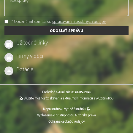
Text správy
* Oboznámil som sa so
spracúvaním osobných údajov
ODOSLAŤ SPRÁVU
Užitočné linky
Firmy v obci
Dotácie
Posledná aktualizácia:
28.05.2026
využite možnosť získavania aktuálnych informácií s využitím RSS
Mapa stránok
|
Vytlačiť stránku
Vyhlásenie o prístupnosti
|
Autorské práva
Ochrana osobných údajov