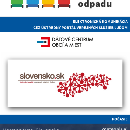
ELEKTRONICKÁ KOMUNIKÁCIA
CEZ ÚSTREDNÝ PORTÁL VEREJNÝCH SLUŽIEB ĽUĎOM
POČASIE