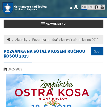
A
Hermanovce nad Topľou
SK
EN
A
Oficiálne stránky obce
Toggle navigation
HLAVNÉ MENU
Aktuality
Pozvánka na súťaž v kosení ručnou kosou 2019
POZVÁNKA NA SÚŤAŽ V KOSENÍ RUČNOU
Späť
KOSOU 2019
10.05.2019