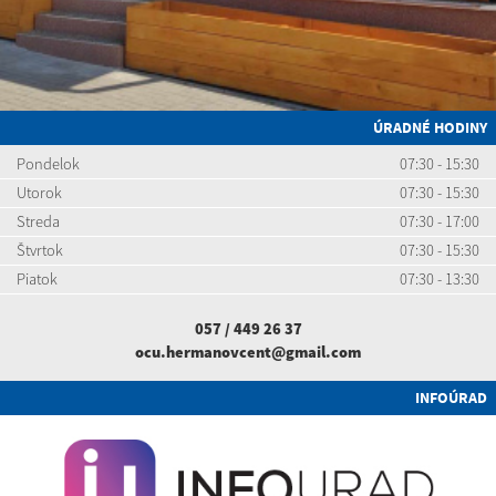
ÚRADNÉ HODINY
Pondelok
07:30 - 15:30
Utorok
07:30 - 15:30
Streda
07:30 - 17:00
Štvrtok
07:30 - 15:30
Piatok
07:30 - 13:30
057 / 449 26 37
ocu.hermanovcent@gmail.com
INFOÚRAD