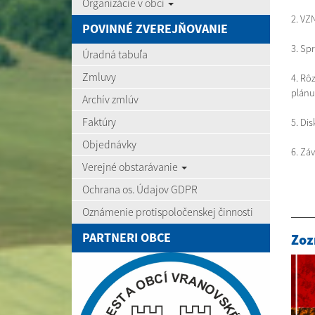
Organizácie v obci
2. VZ
POVINNÉ ZVEREJŇOVANIE
3. Sp
Úradná tabuľa
Zmluvy
4. Rô
plánu
Archív zmlúv
Faktúry
5. Dis
Objednávky
6. Zá
Verejné obstarávanie
Ochrana os. Údajov GDPR
Oznámenie protispoločenskej činnosti
PARTNERI OBCE
Zoz