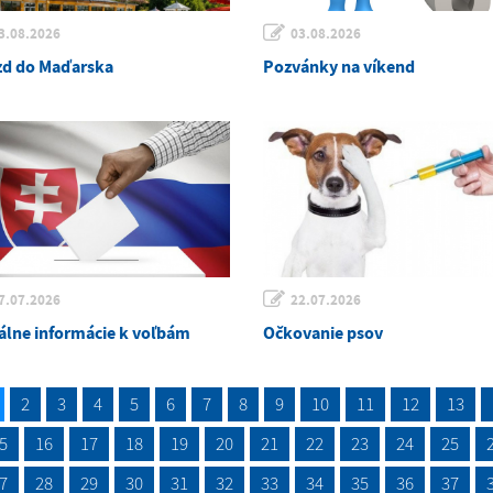
3.08.2026
03.08.2026
zd do Maďarska
Pozvánky na víkend
7.07.2026
22.07.2026
álne informácie k voľbám
Očkovanie psov
2
3
4
5
6
7
8
9
10
11
12
13
5
16
17
18
19
20
21
22
23
24
25
7
28
29
30
31
32
33
34
35
36
37