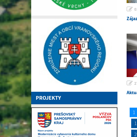
0
Zája
2
Aktu
PROJEKTY
1
1
2