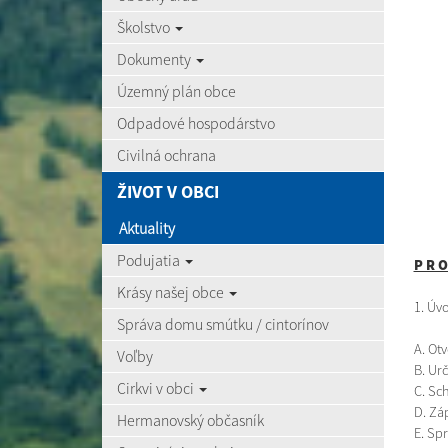
Školstvo
Dokumenty
Územný plán obce
Odpadové hospodárstvo
Civilná ochrana
ŽIVOT V OBCI
Aktuality
Podujatia
P R O
Krásy našej obce
1. Úvo
Správa domu smútku / cintorínov
A. Ot
Voľby
B. Ur
Cirkvi v obci
C. Sc
D. Zá
Hermanovský občasník
E. Spr