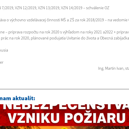
N 7/2019, VZN 12/2019, VZN 13/2019, VZN 14/2019 – schválenie OZ
ráva o výchovno vzdelávacej činnosti MŠ a ZŠ za rok 2018/2019 – na vedomie
zne – príprava rozpočtu na rok 2020 s výhľadom na roky 2021 a2022 + príprav
 prác na rok 2020, plánované podujatia Uvítanie do života a Obecná zabíjačk
kusia
ver
Ing. Martin Ivan, s
nam aktualít: