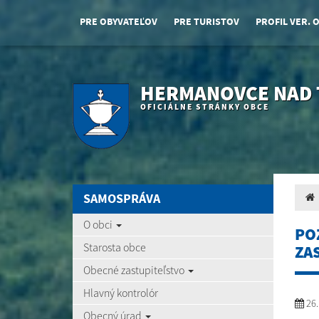
PRE OBYVATEĽOV
PRE TURISTOV
PROFIL VER. 
HERMANOVCE NAD
OFICIÁLNE STRÁNKY OBCE
SAMOSPRÁVA
O obci
PO
Starosta obce
ZA
Obecné zastupiteľstvo
Hlavný kontrolór
26.
Obecný úrad