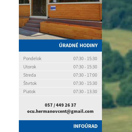
ÚRADNÉ HODINY
Pondelok
07:30 - 15:30
Utorok
07:30 - 15:30
Streda
07:30 - 17:00
Štvrtok
07:30 - 15:30
Piatok
07:30 - 13:30
057 / 449 26 37
ocu.hermanovcent@gmail.com
INFOÚRAD