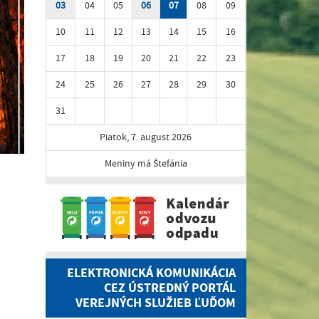
03
04
05
06
07
08
09
10
11
12
13
14
15
16
17
18
19
20
21
22
23
24
25
26
27
28
29
30
31
Piatok, 7. august 2026
Meniny má Štefánia
ELEKTRONICKÁ KOMUNIKÁCIA
CEZ ÚSTREDNÝ PORTÁL
VEREJNÝCH SLUŽIEB ĽUĎOM