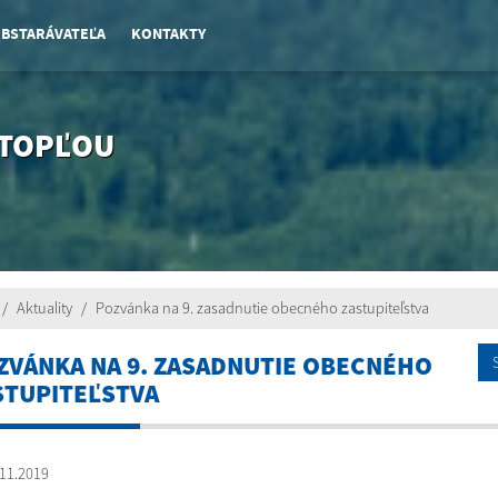
OBSTARÁVATEĽA
KONTAKTY
 TOPĽOU
Aktuality
Pozvánka na 9. zasadnutie obecného zastupiteľstva
ZVÁNKA NA 9. ZASADNUTIE OBECNÉHO
STUPITEĽSTVA
11.2019