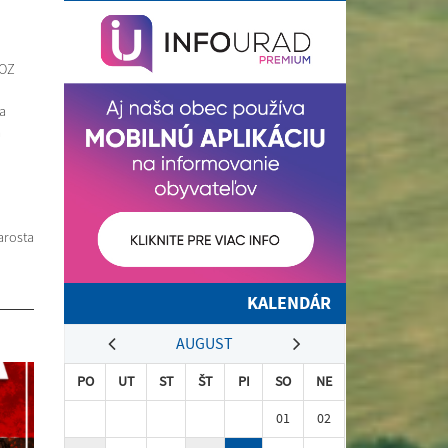
 OZ
a
a
tarosta
KALENDÁR
AUGUST
PO
UT
ST
ŠT
PI
SO
NE
01
02