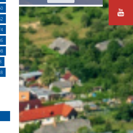
50
62
74
86
98
8
18