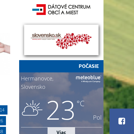
POČASIE
14
26
38