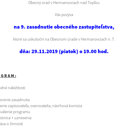
Obecný úrad v Hermanovciach nad Topľou
Vás pozýva
na 9. zasadnutie obecného zastupiteľstva,
ktoré sa uskutoční na Obecnom úrade v Hermanovciach n. T.
dňa: 29.11.2019 (piatok) o 19.00 hod.
 G R A M :
dné náležitosti:
vorenie zasadnutia
čenie zapisovateľa, overovatelia, návrhová komisia
hválenie programu
pisnica + uznesenia
áva o činnosti