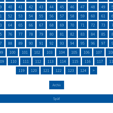
9
40
41
42
43
44
45
46
47
48
49
1
52
53
54
55
56
57
58
59
60
61
3
64
65
66
67
68
69
70
71
72
73
5
76
77
78
79
80
81
82
83
84
85
7
88
89
90
91
92
93
94
95
96
97
99
100
101
102
103
104
105
106
107
10
09
110
111
112
113
114
115
116
117
1
119
120
121
122
123
124
>
Archív
Späť