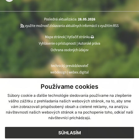
Posledná aktualizácia:
28.05.2026
využite možnosť získavania aktuálnych informácií s využitím RSS
Mapa stránok
|
Vytlačiť stránku
Vyhlásenie o prístupnosti
|
Autorské práva
Ochrana osobných údajov
technický prevádzkovateľ
webdesign
|
webex.digital
CMS systém (redakčný) systém ECHELON 2
,
web portál
,
Používame cookies
webhosting
,
webex.digital
,
domény
,
registrácia domény
,
Súbory cookie a ďalšie technológie sledovania používame na zlepšenie
spoločnosť webex.digital
vášho zážitku z prehliadania našich webových stránok, na to, aby sme
vám zobrazovali prispôsobený obsah a cielené reklamy, na analýzu
návštevnosti našich webových stránok a na pochopenie toho, odkiaľ naši
návštevníci prichádzajú.
SÚHLASÍM