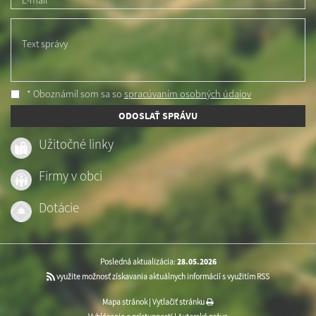
Text správy
* Oboznámil som sa so
spracúvaním osobných údajov
ODOSLAŤ SPRÁVU
Užitočné linky
Firmy v obci
Dotácie
Posledná aktualizácia:
28.05.2026
využite možnosť získavania aktuálnych informácií s využitím RSS
Mapa stránok
|
Vytlačiť stránku