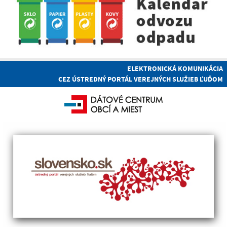
ELEKTRONICKÁ KOMUNIKÁCIA
CEZ ÚSTREDNÝ PORTÁL VEREJNÝCH SLUŽIEB ĽUĎOM