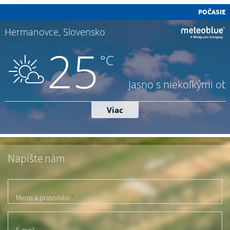
POČASIE
Napíšte nám
Meno a priezvisko
*
E-mail
*