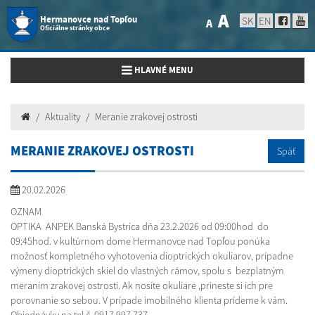
A
Hermanovce nad Topľou
SK
EN
A
Oficiálne stránky obce
Toggle navigation
HLAVNÉ MENU
Aktuality
Meranie zrakovej ostrosti
MERANIE ZRAKOVEJ OSTROSTI
Späť
20.02.2026
OZNAM
OPTIKA ANPEK Banská Bystrica dňa 23.2.2026 od 09:00hod do
09:45hod. v kultúrnom dome Hermanovce nad Topľou ponúka
možnosť kompletného vyhotovenia dioptrických okuliarov, prípadne
výmeny dioptrických skiel do vlastných rámov, spolu s bezplatným
meraním zrakovej ostrosti. Ak nosíte okuliare ,prineste si ich pre
porovnanie so sebou. V prípade imobilného klienta prídeme k vám.